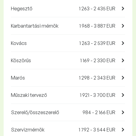
Hegesztő
1 263 - 2 435 EUR
Karbantartási mérnök
1 968 - 3 887 EUR
Kovács
1 263 - 2 539 EUR
Köszörűs
1 169 - 2 330 EUR
Marós
1 298 - 2 343 EUR
Műszaki tervező
1 921 - 3 700 EUR
Szerelő/összeszerelő
984 - 2 166 EUR
Szervizmérnök
1 792 - 3 544 EUR