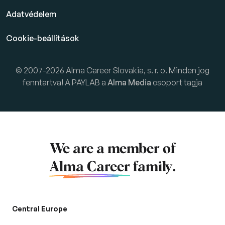
Adatvédelem
Cookie-beállítások
© 2007-2026 Alma Career Slovakia, s. r. o. Minden jog
fenntartva! A PAYLAB a
Alma Media
csoport tagja
We are a member of
Alma Career
family.
Central Europe