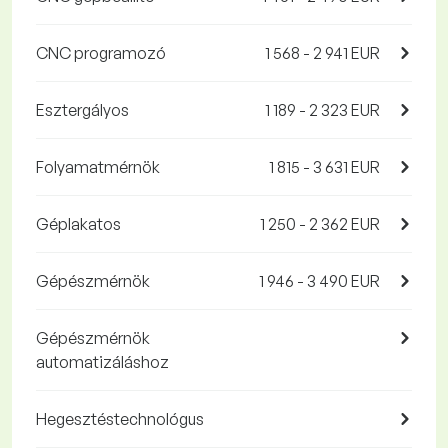
CNC programozó
1 568 - 2 941 EUR
Esztergályos
1 189 - 2 323 EUR
Folyamatmérnök
1 815 - 3 631 EUR
Géplakatos
1 250 - 2 362 EUR
Gépészmérnök
1 946 - 3 490 EUR
Gépészmérnök
automatizáláshoz
Hegesztéstechnológus