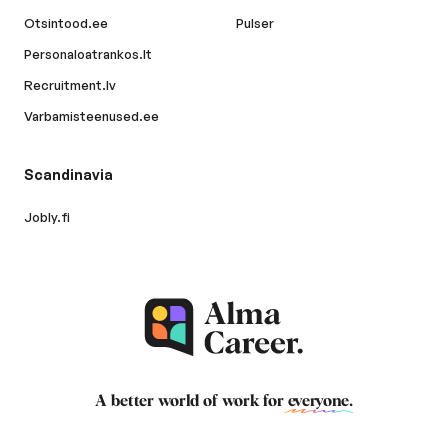
Otsintood.ee
Pulser
Personaloatrankos.lt
Recruitment.lv
Varbamisteenused.ee
Scandinavia
Jobly.fi
A better world of work for
everyone
.