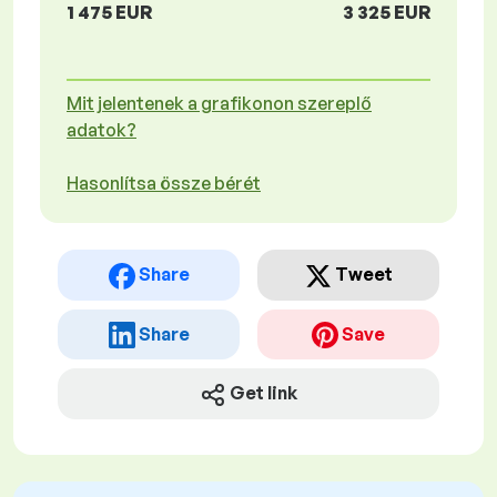
1 475 EUR
3 325 EUR
Mit jelentenek a grafikonon szereplő
adatok?
Hasonlítsa össze bérét
Share
Tweet
Share
Save
Get link