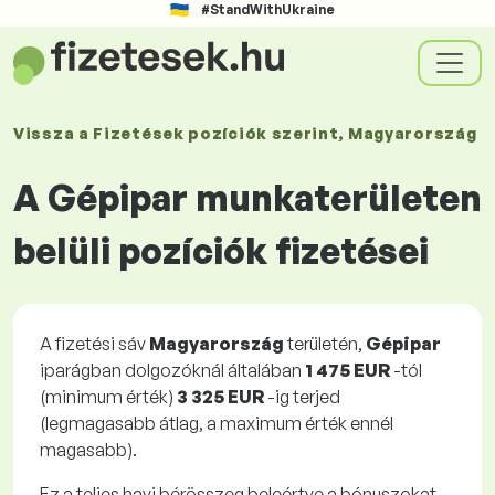
#StandWithUkraine
Vissza a
Fizetések
pozíciók szerint
, Magyarország
A Gépipar munkaterületen
belüli pozíciók fizetései
A fizetési sáv
Magyarország
területén,
Gépipar
iparágban dolgozóknál általában
1 475 EUR
-tól
(minimum érték)
3 325 EUR
-ig terjed
(legmagasabb átlag, a maximum érték ennél
magasabb).
Ez a teljes havi bérösszeg beleértve a bónuszokat