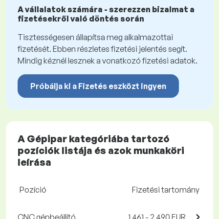
A vállalatok számára - szerezzen bizalmat a
fizetésekről való döntés során
Tisztességesen állapítsa meg alkalmazottai
fizetését. Ebben részletes fizetési jelentés segít.
Mindig kéznél lesznek a vonatkozó fizetési adatok.
Próbálja ki a Fizetés eszközt ingyen
A Gépipar kategóriába tartozó
pozíciók listája és azok munkaköri
leírása
Pozíció
Fizetési tartomány
CNC gépbeállító
1 461 - 2 490 EUR