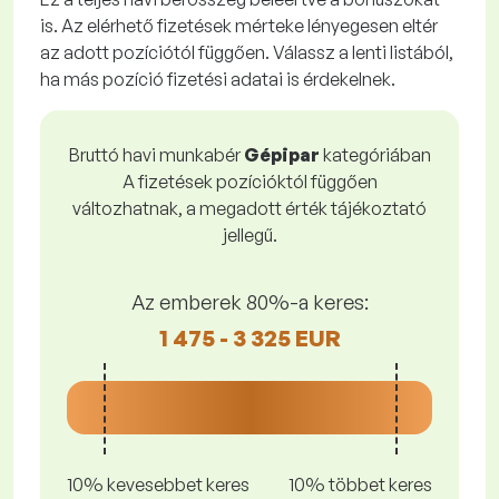
is. Az elérhető fizetések mérteke lényegesen eltér
az adott pozíciótól függően. Válassz a lenti listából,
ha más pozíció fizetési adatai is érdekelnek.
Bruttó havi munkabér
Gépipar
kategóriában
A fizetések pozícióktól függően
változhatnak, a megadott érték tájékoztató
jellegű.
Az emberek 80%-a keres:
1 475 - 3 325 EUR
10% kevesebbet keres
10% többet keres