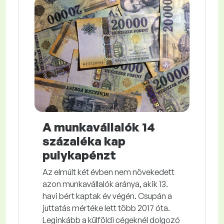
A munkavállalók 14
százaléka kap
pulykapénzt
Az elmúlt két évben nem növekedett
azon munkavállalók aránya, akik 13.
havi bért kaptak év végén. Csupán a
juttatás mértéke lett több 2017 óta.
Leginkább a külföldi cégeknél dolgozó