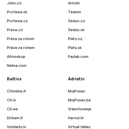
Jobs.cz
Arnold
Profesia.sk
Teamio
Profesia.cz
Seduo.cz
Prace.cz
Seduo.sk
Práca za rohom
Platy.cz
Práce za rohem
Platy.sk
Atmoskop
Paylab.com
Nelisa.com
Baltics
Adriatic
CVonline.lt
MojPosao
CV.lv
MojPosao.ba
CV.ee
Vrabotuvanje
Dirbam.lt
Hercul.hr
Visidarbi.lv
Virtual Valley