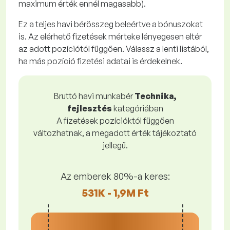
maximum érték ennél magasabb).
Ez a teljes havi bérösszeg beleértve a bónuszokat
is. Az elérhető fizetések mérteke lényegesen eltér
az adott pozíciótól függően. Válassz a lenti listából,
ha más pozíció fizetési adatai is érdekelnek.
Bruttó havi munkabér
Technika,
fejlesztés
kategóriában
A fizetések pozícióktól függően
változhatnak, a megadott érték tájékoztató
jellegű.
Az emberek 80%-a keres:
531K - 1,9M Ft