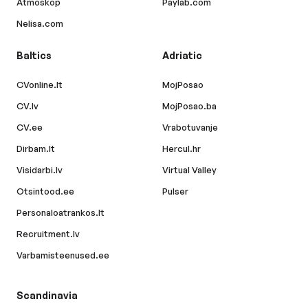
Atmoskop
Paylab.com
Nelisa.com
Baltics
Adriatic
CVonline.lt
MojPosao
CV.lv
MojPosao.ba
CV.ee
Vrabotuvanje
Dirbam.lt
Hercul.hr
Visidarbi.lv
Virtual Valley
Otsintood.ee
Pulser
Personaloatrankos.lt
Recruitment.lv
Varbamisteenused.ee
Scandinavia