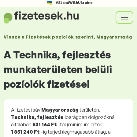
#StandWithUkraine
Vissza a
Fizetések
pozíciók szerint
, Magyarország
A Technika, fejlesztés
munkaterületen belüli
pozíciók fizetései
A fizetési sáv
Magyarország
területén,
Technika, fejlesztés
iparágban dolgozóknál
általában
531 164 Ft
-tól (minimum érték)
1 851 240 Ft
-ig terjed (legmagasabb átlag, a