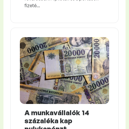
fizeté...
A munkavállalók 14
százaléka kap
pulykapénzt