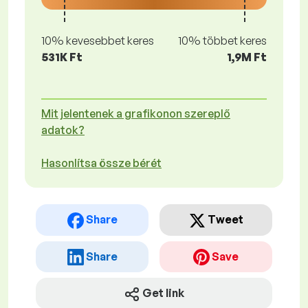
10% kevesebbet keres
10% többet keres
531K Ft
1,9M Ft
Mit jelentenek a grafikonon szereplő
adatok?
Hasonlítsa össze bérét
Share
Tweet
Share
Save
Get link