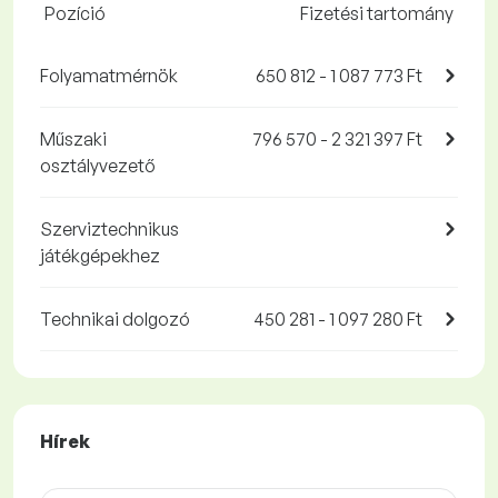
Pozíció
Fizetési tartomány
Folyamatmérnök
650 812 - 1 087 773 Ft
Műszaki
796 570 - 2 321 397 Ft
osztályvezető
Szerviztechnikus
játékgépekhez
Technikai dolgozó
450 281 - 1 097 280 Ft
Hírek