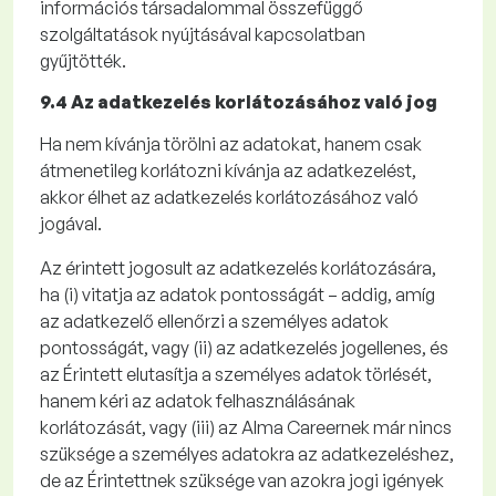
információs társadalommal összefüggő
szolgáltatások nyújtásával kapcsolatban
gyűjtötték.
9.4 Az adatkezelés korlátozásához való jog
Ha nem kívánja törölni az adatokat, hanem csak
átmenetileg korlátozni kívánja az adatkezelést,
akkor élhet az adatkezelés korlátozásához való
jogával.
Az érintett jogosult az adatkezelés korlátozására,
ha
(i)
vitatja az adatok pontosságát – addig, amíg
az adatkezelő ellenőrzi a személyes adatok
pontosságát, vagy
(ii)
az adatkezelés jogellenes, és
az Érintett elutasítja a személyes adatok törlését,
hanem kéri az adatok felhasználásának
korlátozását, vagy
(iii)
az Alma
Careernek
már nincs
szüksége a személyes adatokra az adatkezeléshez,
de az Érintettnek szüksége van azokra jogi igények