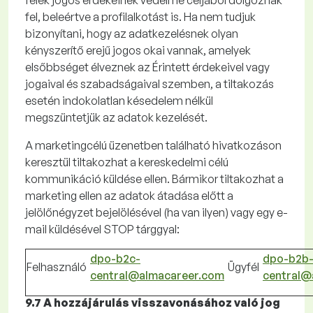
felek jogos érdekeinek védelme céljából dolgoznak
fel, beleértve a profilalkotást is. Ha nem tudjuk
bizonyítani, hogy az adatkezelésnek olyan
kényszerítő
erejű
jogos okai vannak, amelyek
elsőbbséget élveznek az Érintett érdekeivel vagy
jogaival és szabadságaival szemben, a tiltakozás
esetén indokolatlan késedelem nélkül
megszüntetjük az adatok kezelését.
A marketingcélú üzenetben található hivatkozáson
keresztül tiltakozhat a kereskedelmi célú
kommunikáció küldése ellen. Bármikor tiltakozhat a
marketing ellen az adatok átadása előtt a
jelölőnégyzet bejelölésével (ha van ilyen) vagy egy e-
mail küldésével STOP tárggyal:
dpo-b2c-
dpo-b2b
Felhasználó
Ügyfél
central@almacareer.com
central@
9.7 A hozzájárulás visszavonásához való jog