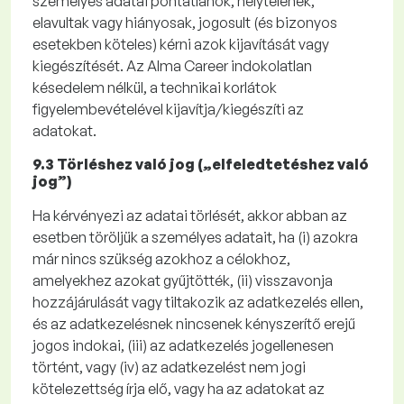
személyes adatai pontatlanok, helytelenek,
elavultak vagy hiányosak, jogosult (és bizonyos
esetekben köteles) kérni azok kijavítását vagy
kiegészítését. Az Alma
Career
indokolatlan
késedelem nélkül, a technikai korlátok
figyelembevételével kijavítja/kiegészíti az
adatokat.
9.3 Törléshez való jog („elfeledtetéshez való
jog”)
Ha kérvényezi az adatai törlését, akkor abban az
esetben töröljük a személyes adatait, ha
(i)
azokra
már nincs szükség azokhoz a célokhoz,
amelyekhez azokat gyűjtötték,
(ii)
visszavonja
hozzájárulását vagy tiltakozik az adatkezelés ellen,
és az adatkezelésnek nincsenek kényszerítő
erejű
jogos indokai,
(iii)
az adatkezelés jogellenesen
történt, vagy
(iv)
az adatkezelést nem jogi
kötelezettség írja elő, vagy ha az adatokat az