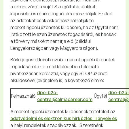
telefonszám) a saját Szolgáltatásainkkal
kapcsolatos marketingcélokra használjuk. Ezeket
az adatokat csak akkor használhatjuk fel
marketingcélú üzenetek küldésére, ha az Ügyfél nem
iratkozott le ezen üzenetek fogadásáról, és hacsak
a törvény másként nem írja elő (például
Lengyelországban vagy Magyarországon).
Bárki jogosult leiratkozni a marketingcélú üzenetek
fogadásáról az e-mail láblécében található
hivatkozásán keresztül, vagy egy STOP üzenet
elküldésével (akár előre is) a következő címre:
dpo-b2c-
dpo-b2b
Felhasználó
Ügyfél
central@almacareer.com
central@
A marketingcélú üzenetek küldésének feltételeit az
adatvédelmi és elektronikus hírközlési irányelv
és
a helyi rendeletek szabályozzák. Szeretnénk