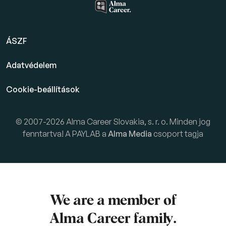
ÁSZF
Adatvédelem
Cookie-beállítások
© 2007-2026 Alma Career Slovakia, s. r. o. Minden jog
fenntartva! A PAYLAB a
Alma Media
csoport tagja
We are a member of
Alma Career
family.