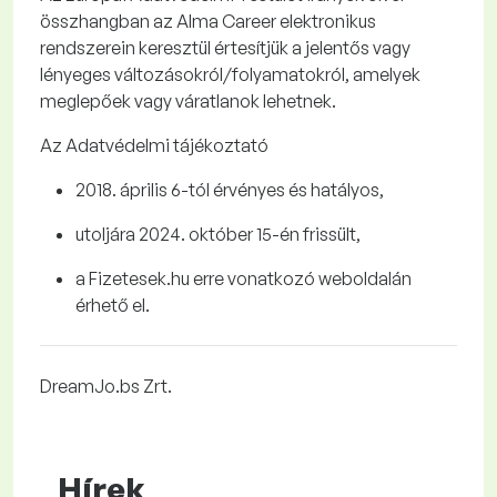
összhangban az Alma
Career
elektronikus
rendszerein keresztül értesítjük a jelentős vagy
lényeges változásokról/folyamatokról, amelyek
meglepőek vagy váratlanok lehetnek.
Az Adatvédelmi tájékoztató
2018. április 6-tól érvényes és hatályos,
utoljára
2024.
október
15
-én
frissült,
a
Fizetesek.hu
erre vonatkozó weboldalán
érhető el
.
DreamJo.bs Zrt.
Hírek