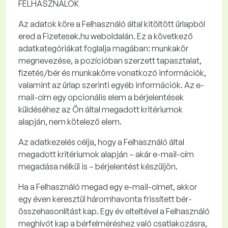
FELHASZNÁLÓK
Az
adatok köre
a Felhasználó által kitöltött űrlapból
ered a
Fizetesek.hu
weboldalán. Ez a következő
adatkategóriákat foglalja magában: munkakör
megnevezése, a pozícióban szerzett tapasztalat,
fizetés/bér és munkakörre vonatkozó információk,
valamint az űrlap szerinti egyéb információk. Az e-
mail-cím egy opcionális elem a bérjelentések
küldéséhez az Ön által megadott kritériumok
alapján, nem kötelező elem.
Az
adatkezelés célja
, hogy a Felhasználó által
megadott kritériumok alapján – akár e-mail-cím
megadása nélkül is – bérjelentést készüljön.
Ha a Felhasználó megad egy e-mail-címet, akkor
egy éven keresztül háromhavonta frissített bér-
összehasonlítást kap. Egy év elteltével a Felhasználó
meghívót kap a bérfelméréshez való csatlakozásra,