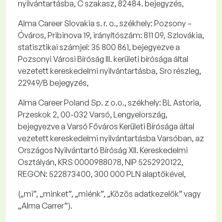
nyilvántartásba, C szakasz, 82484. bejegyzés,
Alma
Career
Slovakia
s. r. o.
, székhely: Pozsony –
Óváros,
Pribinova
19, irányítószám: 811 09, Szlovákia,
statisztikai számjel: 35 800 861, bejegyezve a
Pozsonyi Városi Bíróság III. kerületi bírósága által
vezetett kereskedelmi nyilvántartásba,
Sro
részleg,
22949/B bejegyzés,
Alma
Career
Poland
Sp
. z
o.o
.
, székhely: BL Astoria,
Przeskok
2, 00-032 Varsó, Lengyelország,
bejegyezve a Varsó Főváros Kerületi Bírósága által
vezetett kereskedelmi nyilvántartásba Varsóban, az
Országos Nyilvántartó Bíróság XII. Kereskedelmi
Osztályán, KRS 0000988078, NIP 5252920122,
REGON: 522873400, 300 000 PLN alaptőkével,
(„
mi
”,
„
minket
”,
„
miénk
”,
„
Közös adatkezelők
” vagy
„
Alma
Carrer
”).