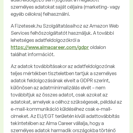
személyes adatokat saját céljaira (marketing- vagy
egyéb célokra) felhasználni.
A
Fizetesek.hu
Szolgáltatásaihoz az Amazon Web
Services
felhőszolgáltatót használjuk. A további
lehetséges adatfeldolgozókról
a
https://www.almacareer.com/gdpr
oldalon
találhat információt
.
Az adatok továbbításakor az adatfeldolgozónak
teljes mértékben tiszteletben tartjuk a személyes
adatok feldolgozásának elveit a GDPR szerint,
különösen az adatminimalizálás elvét – nem
továbbítjuk az összes adatot, csak azokat az
adatokat, amelyek a célhoz szükségesek, például az
e-mail-kommunikáció küldéséhez csak e-mail-
címeket. Az EU/EGT területén kívüli adattovábbítás
tekintetében az Alma Career vállalja, hogy a
személyes adatok harmadik országokba történő