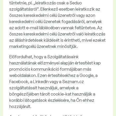
tüntetnie, pl. „leiratkozás csak a
Seduo
szolgáltatásról”. Ellenkező esetben leiratkozik az
összes kereskedelmi célú üzenetről vagy azon
kereskedelmi célú üzenetek fogadásáról, amelyek
az adott e-mail láblécében vannak feltüntetve.
Az
összes kereskedelmi célú üzenetről való leiratkozás
az álláshirdetések küldését is érintheti, mivel ezeket
marketingcélú üzenetnek minősítjük.
Előfordulhat, hogy a Szolgáltatásaink
használatának előzményei alapján értesítést kap
promóciós kommunikáció formájában más
weboldalakon. Ezen értesítésekhez a Google, a
Facebook, a
LinkedIn
vagy a Seznam.cz
szolgáltatásait használjuk, amelyek a
böngészőjében tárolt
cookie-kat
használják a
korábbi látogatások észlelésére, ha Ön ehhez
hozzájárult.