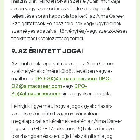
használunk. Minden olyan személyt, aki munkája
során vagy szerződéses kötelezettségeinek
teljesítése során kapcsolatba kerül az Alma
Career
Szolgáltatások Felhasználóinak vagy Ügyfeleinek
személyes adataival, törvényi és/vagy szerződéses
titoktartási kötelezettség terhel.
9. AZ ÉRINTETT JOGAI
Az érintettek jogaikat írásban, az Alma
Career
székhelyének címére küldött levélben vagy e-
mailben a
DPO-SK@almacareer.com
,
DPO-
CZ@almacareer.com
vagy
DPO-
PL@almacareer.com
címen gyakorolhatják.
Felhívjuk figyelmét
, hogy a jogok gyakorlására
vonatkozó ismételt vagy nyilvánvalóan
megalapozatlan kérelmek esetén az Alma
Career
jogosult a GDPR 12. cikkének (5) bekezdésével
összhangban ésszerű díjat felszámítani a jog