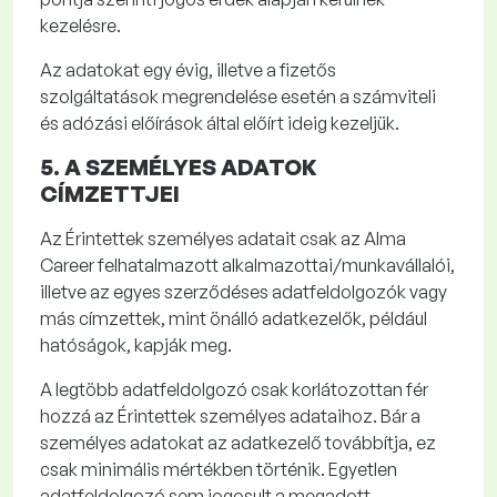
kezelésre.
Az adatokat egy évig, illetve a fizetős
szolgáltatások megrendelése esetén a számviteli
és adózási előírások által előírt ideig kezeljük.
5. A SZEMÉLYES ADATOK
CÍMZETTJEI
Az Érintettek személyes adatait csak az Alma
Career
felhatalmazott alkalmazottai/munkavállalói,
illetve az egyes szerződéses adatfeldolgozók vagy
más címzettek, mint önálló adatkezelők, például
hatóságok, kapják meg.
A legtöbb adatfeldolgozó csak korlátozottan fér
hozzá az Érintettek személyes adataihoz. Bár a
személyes adatokat az adatkezelő továbbítja, ez
csak minimális mértékben történik.
Egyetlen
adatfeldolgozó sem jogosult a megadott