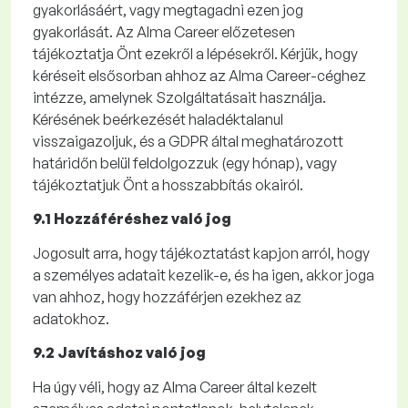
gyakorlásáért, vagy megtagadni ezen jog
gyakorlását. Az Alma
Career
előzetesen
tájékoztatja Önt ezekről a lépésekről.
Kérjük, hogy
kéréseit elsősorban ahhoz az Alma
Career
-céghez
intézze, amelynek Szolgáltatásait használja.
Kérésének beérkezését haladéktalanul
visszaigazoljuk, és a GDPR által meghatározott
határidőn belül feldolgozzuk (egy hónap), vagy
tájékoztatjuk Önt a hosszabbítás okairól.
9.1 Hozzáféréshez való jog
Jogosult arra, hogy tájékoztatást kapjon arról, hogy
a személyes adatait kezelik-e, és ha igen, akkor joga
van ahhoz, hogy hozzáférjen ezekhez az
adatokhoz.
9.2 Javításhoz való jog
Ha úgy véli, hogy az Alma
Career
által kezelt