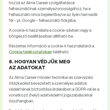
hozzá az Alma
Career
szolgáltatások
felhasználóinak személyazonosságához, ha a
Felhasználó nincs bejelentkezve az ilyen harmadik
fél – pl. Google – felhasználói fiókjába.
A
cookie
-k használata a
cookie
-sávban vagy a
böngésző beállításaiban állítható be.
Részletes információ a
cookie
-k használatáról a
Cookie tájékoztatóban
található
.
8. HOGYAN VÉDJÜK MEG
AZ
ADATOKAT
Az Alma
Career
minden technikai és szervezési
intézkedést bevezetett a személyes adatok
védelmének biztosítása érdekében a GDPR-
ral
és a
vonatkozó (helyi) adatvédelmi jogszabályokkal
összhangban.