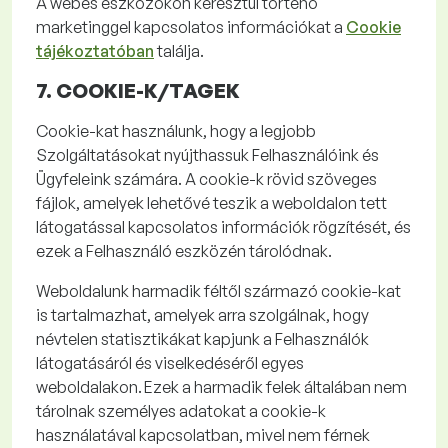
A webes eszközökön keresztül történő
marketinggel kapcsolatos információkat a
Cookie
tájékoztatóban
találja
.
7. COOKIE-K/
TAGEK
Cookie-kat
használunk, hogy a legjobb
Szolgáltatásokat nyújthassuk Felhasználóink és
Ügyfeleink számára. A
cookie
-k rövid szöveges
fájlok, amelyek lehetővé teszik a weboldalon tett
látogatással kapcsolatos információk rögzítését, és
ezek a Felhasználó eszközén tárolódnak.
Weboldalunk harmadik féltől származó
cookie-kat
is tartalmazhat, amelyek arra szolgálnak, hogy
névtelen statisztikákat kapjunk a Felhasználók
látogatásáról és viselkedéséről egyes
weboldalakon. Ezek a harmadik felek általában nem
tárolnak személyes adatokat a
cookie
-k
használatával kapcsolatban, mivel nem férnek