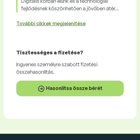
Digitális korban élünk és a technológiai
fejlődésnek köszönhetően a jövőben átér...
További cikkek megjelenítése
Tisztességes
a fizetése?
Ingyenes
személyre szabott fizetési
összehasonlítás.
Hasonlítsa össze bérét