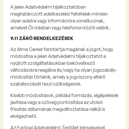
A jelen Adatvédelmi tájékoztatóban
meghatározott adatkezelési feltételek minden
olyan adatra vagy információra vonatkoznak,
amelyet Ön írásban vagy telefonon közöl velünk.
9.11 ZÁRÓ RENDELKEZÉSEK
Az Alma
Career
fenntartja magának a jogot, hogy
módosítsa a jelen Adatvédelmi tájékoztatót a
nyújtott szolgáltatásokban bekövetkező
változásokra reagálva és/vagy ha olyan jogszabály-
módosítás történik, amely a jogviszony eltérő
szabályozását teszi szükségessé.
Kisebb módosítások, például formázás, elgépelések
javítása vagy a szöveg pontosítása az utolsó
frissítés dátumának megváltoztatása nélkül is
elvégezhető.
Az Európai Adatvédelmi Testület irányelveivel