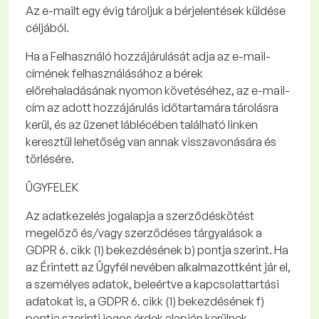
Az e-mailt
egy
évig
tároljuk a
bérjelentések küldése
céljából.
Ha a Felhasználó hozzájárulását adja az e-mail-
címének felhasználásához a
bérek
előrehaladásának nyomon követéséhez
, az e-mail-
cím az
adott hozzájárulás időtartamára
tárolásra
kerül, és az üzenet láblécében található linken
keresztül lehetőség van annak visszavonására és
törlésére.
ÜGYFELEK
Az
adatkezelés jogalapja
a szerződéskötést
megelőző és/vagy szerződéses tárgyalások a
GDPR 6. cikk (1) bekezdésének b) pontja szerint. Ha
az Érintett az Ügyfél nevében alkalmazottként jár el,
a személyes adatok, beleértve a kapcsolattartási
adatokat is, a GDPR 6. cikk (1) bekezdésének f)
pontja szerinti jogos érdek alapján kerülnek