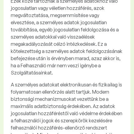
Ezek közé tartoznak a személyes adatokhoz való
jogosulatlan vagy véletlen hozzáférés, azok
megváltoztatása, megsemmisítése vagy
elvesztése, a személyes adatok jogosulatlan
továbbítása, egyéb jogosulatlan feldolgozása és a
személyes adatokkal való visszaélések
megakadályozását célzó intézkedések. Ez a
kötelezettség a személyes adatok feldolgozásának
befejezése után is érvényben marad, azaz akkor is,
ha a Felhasználó már nem veszi igénybe a
Szolgáltatásainkat.
A személyes adatokat elektronikusan és fizikailag is
folyamatosan ellenőrzés alatt tartjuk. Modern
biztonsági mechanizmusokat vezettünk be a
maximális adatbiztonság érdekében. Az adatok
jogosulatlan hozzáféréstől való védelme érdekében
a felhasználói jogok és szerepkörök kezelésére
felhasználói hozzáférés-ellenőrző rendszert