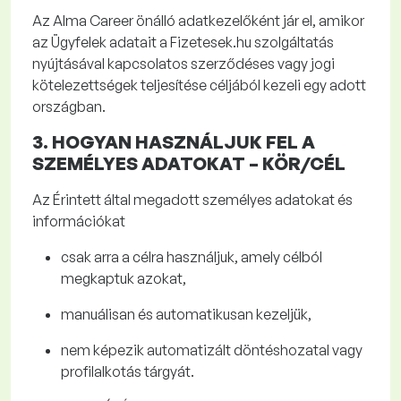
Az Alma
Career
önálló adatkezelőként jár el, amikor
az Ügyfelek adatait a
Fizetesek.hu
szolgáltatás
nyújtásával kapcsolatos szerződéses vagy jogi
kötelezettségek teljesítése céljából kezeli egy adott
országban.
3. HOGYAN HASZNÁLJUK FEL A
SZEMÉLYES ADATOKAT
– KÖR/CÉL
Az Érintett által megadott személyes adatokat és
információkat
csak arra a célra használjuk, amely célból
megkaptuk azokat,
manuálisan és automatikusan kezeljük,
nem képezik automatizált döntéshozatal vagy
profilalkotás tárgyát.