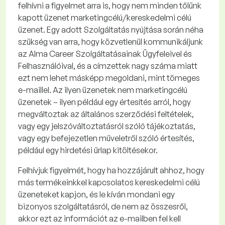
felhívni a figyelmet arra is, hogy nem minden tőlünk
kapott üzenet marketingcélú/kereskedelmi célú
üzenet. Egy adott Szolgáltatás nyújtása során néha
szükség van arra, hogy közvetlenül kommunikáljunk
az Alma
Career
Szolgáltatásainak Ügyfeleivel és
Felhasználóival, és a címzettek nagy száma miatt
ezt nem lehet másképp megoldani, mint tömeges
e-maillel. Az ilyen üzenetek nem marketingcélú
üzenetek – ilyen például egy értesítés arról, hogy
megváltoztak az általános szerződési feltételek,
vagy egy jelszóváltoztatásról szóló tájékoztatás,
vagy egy befejezetlen műveletről szóló értesítés,
például egy hirdetési űrlap kitöltésekor.
Felhívjuk figyelmét
, hogy ha hozzájárult ahhoz, hogy
más termékeinkkel kapcsolatos kereskedelmi célú
üzeneteket kapjon, és le kíván mondani egy
bizonyos szolgáltatásról, de nem az összesről,
akkor ezt az információt az e-mailben fel kell