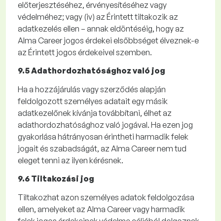
előterjesztéséhez, érvényesítéséhez vagy
védelméhez; vagy
(iv)
az
Érintett tiltakozik az
adatkezelés ellen – annak eldöntéséig, hogy az
Alma
Career
jogos érdekei elsőbbséget élveznek-e
az Érintett jogos érdekeivel szemben.
9.5 Adathordozhatósághoz való jog
Ha a hozzájárulás vagy szerződés alapján
feldolgozott személyes adatait egy másik
adatkezelőnek kívánja továbbítani, élhet az
adathordozhatósághoz való jogával. Ha ezen jog
gyakorlása hátrányosan érintheti harmadik felek
jogait és szabadságát, az Alma
Career
nem tud
eleget tenni az ilyen kérésnek.
9.6 Tiltakozási jog
Tiltakozhat azon személyes adatok feldolgozása
ellen, amelyeket az Alma
Career
vagy harmadik