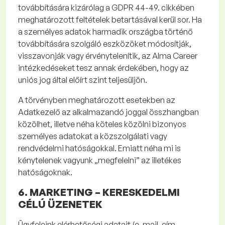
továbbítására kizárólag a GDPR 44-49. cikkében
meghatározott feltételek betartásával kerül sor. Ha
a személyes adatok harmadik országba történő
továbbítására szolgáló eszközöket módosítják,
visszavonják vagy érvénytelenítik, az Alma Career
intézkedéseket tesz annak érdekében, hogy az
uniós jog által előírt szint teljesüljön.
A törvényben meghatározott esetekben az
Adatkezelő az alkalmazandó joggal összhangban
közölhet, illetve néha köteles közölni bizonyos
személyes adatokat a közszolgálati vagy
rendvédelmi hatóságokkal. Emiatt néha mi is
kénytelenek vagyunk „megfelelni” az illetékes
hatóságoknak.
6. MARKETING –
KERESKEDELMI
CÉLÚ ÜZENETEK
Ügyfeleink elérhetőségi adatait (e-mail-cím,