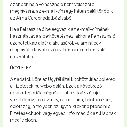
azonban
ha a Felhasználó nem válaszol a
meghívásra, az e-mail-cím egy héten belül törlődik
az Alma
Career
adatbázisából.
Ha a Felhasználó beleegyezik az e-mail-címének
használatába a bérkövetéshez, akkor a Felhasználó
üzenetet kap a bér alakulásáról, valamint egy
meghívót a következő évi bérfelmérésben való
részvételre.
ÜGYFELEK
Az
adatok köre
az Ügyfél által kitöltött űrlapból ered
a
Fizetesek.hu
weboldalán. Ezek a következő
adatkategóriák: cégnév, statisztikai számjel,
vezetéknév, keresztnév, e-mail-cím, telefonszám,
célország, amelyben az ügyfél ki akarja próbálni a
Fizetesek.hu
ot
, vagy egyéb információk az űrlapnak
megfelelően.