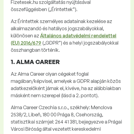
Fizetesek.hu
szolgáltatás nyújtásával
összefüggésben („
Érintettek”
).
Az Érintettek személyes adatainak kezelése az
alkalmazandó és hatályos jogszabályokkal,
különösen az
Általános adatvédelmi rendelettel
(EU) 2016/679
(„
GDPR”
) és a helyi jogszabályokkal
összhangban történik.
1. ALMA CAREER
Az Alma
Career
olyan cégeket foglal
magában/képvisel, amelyek a GDPR alapján közös
adatkezelőként járnak el, kivéve, ha az alábbiakban
másként nem szerepel (lásd a 2. pontot).
Alma
Career
Czechia
s.r.o
.
, székhely:
Menclova
2538/2,
Libeň
, 180 00 Prága 8, Csehország,
statisztikai számjel: 264 41 381, bejegyezve a Prágai
Városi Bíróság által vezetett kereskedelmi