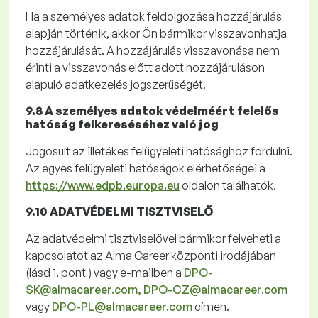
Ha a
személyes adatok feldolgozása hozzájárulás
alapján történik, akkor Ön bármikor visszavonhatja
hozzájárulását. A hozzájárulás visszavonása nem
érinti a visszavonás előtt adott hozzájáruláson
alapuló adatkezelés jogszerűségét.
9.8 A személyes adatok védelméért felelős
hatóság felkereséséhez való jog
Jogosult az illetékes felügyeleti hatósághoz fordulni.
Az egyes felügyeleti hatóságok elérhetőségei
a
https://www.edpb.europa.eu
oldalon találhatók.
9.10 ADATVÉDELMI TISZTVISELŐ
Az adatvédelmi tisztviselővel bármikor felveheti a
kapcsolatot az Alma
Career
központi irodájában
(lásd
1
.
pont )
vagy e-mailben a
DPO-
SK@almacareer.com,
DPO-CZ@almacareer.com
vagy
DPO-PL@almacareer.com
címen.