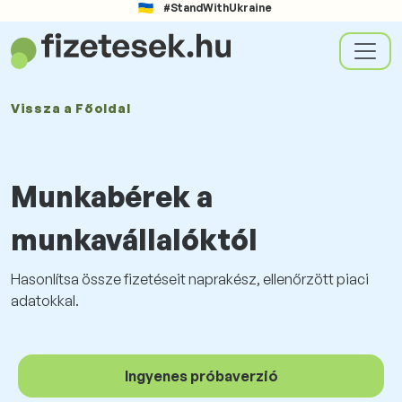
#StandWithUkraine
Vissza a
Főoldal
Munkabérek a
munkavállalóktól
Hasonlítsa össze fizetéseit naprakész, ellenőrzött piaci
adatokkal.
Ingyenes próbaverzió