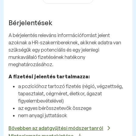
Bérjelentések
A bérjelentés releváns információforrást jelent
azoknak a HR-szakembereknek, akiknek adatra van
szükségük egy potenciális és egy jelenlegi
munkavállaló fizetésének hatékony
meghatározásához.
A fizetési jelentés tartalmazza:
a pozícióhoz tartozó fizetés (régió, végzettség,
tapasztalat, cégméret, életkor, ágazat
figyelembevételével)
az egyes bérösszetevők összege
nem anyagi juttatások
Bővebben az adatgyűjtési módszertanról