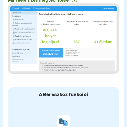
Mintaelemzés megtekintése
A Béreszköz funkciói