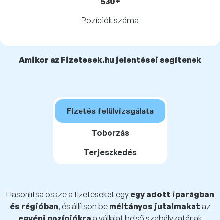
530+
Pozíciók száma
Amikor az Fizetesek.hu jelentései segítenek
Fizetés felülvizsgálata
Toborzás
Terjeszkedés
Hasonlítsa össze a fizetéseket egy
egy adott iparágban
és régióban
, és állítson be
méltányos jutalmakat
az
egyéni pozíciókra
a vállalat belső szabályzatának