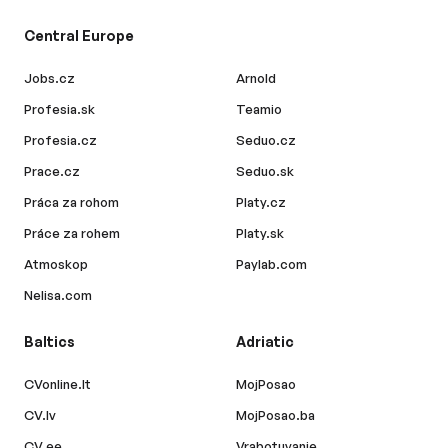
Central Europe
Jobs.cz
Arnold
Profesia.sk
Teamio
Profesia.cz
Seduo.cz
Prace.cz
Seduo.sk
Práca za rohom
Platy.cz
Práce za rohem
Platy.sk
Atmoskop
Paylab.com
Nelisa.com
Baltics
Adriatic
CVonline.lt
MojPosao
CV.lv
MojPosao.ba
CV.ee
Vrabotuvanje