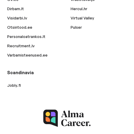
Dirbam.lt
Hercul.hr
Visidarbi.lv
Virtual Valley
Otsintood.ee
Pulser
Personaloatrankos.lt
Recruitment.lv
Varbamisteenused.ee
Scandinavia
Jobly.fi