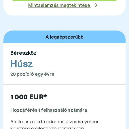
Mintaelemzés megtekintése
A legnépszerűbb
Béreszköz
Húsz
20 pozíció egy évre
1 000 EUR*
Hozzáférés 1 felhasználó számára
Alkalmas a bértrendek rendszeres nyomon
követésére különböző iparágakban.