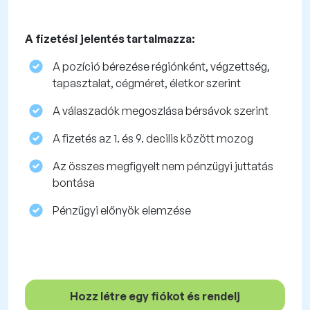
A fizetési jelentés tartalmazza:
A pozíció bérezése régiónként, végzettség,
tapasztalat, cégméret, életkor szerint
A válaszadók megoszlása ​​bérsávok szerint
A fizetés az 1. és 9. decilis között mozog
Az összes megfigyelt nem pénzügyi juttatás
bontása
Pénzügyi előnyök elemzése
Hozz létre egy fiókot és rendelj