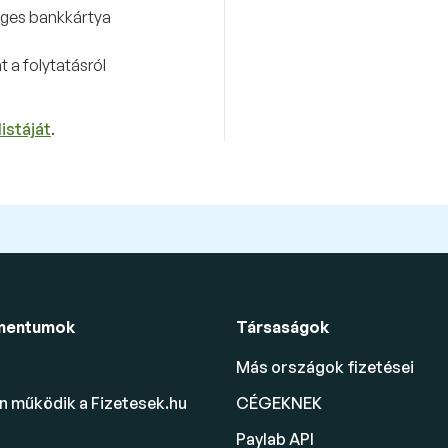
éges bankkártya
 a folytatásról
istáját
.
mentumok
Társaságok
Más országok fizetései
 működik a Fizetesek.hu
CÉGEKNEK
Paylab API