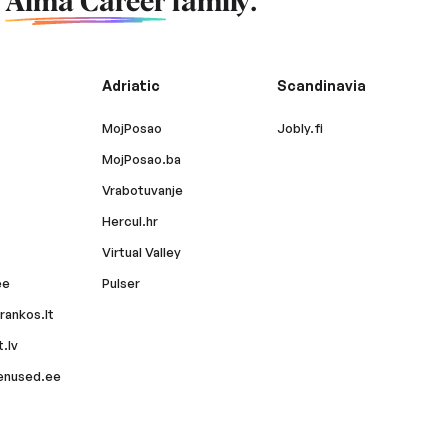
f
Alma Career
family.
Adriatic
Scandinavia
MojPosao
Jobly.fi
MojPosao.ba
Vrabotuvanje
Hercul.hr
Virtual Valley
ee
Pulser
rankos.lt
.lv
enused.ee