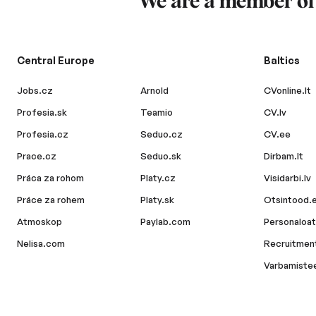
We are a member o
Central Europe
Baltics
Jobs.cz
Arnold
CVonline.lt
Profesia.sk
Teamio
CV.lv
Profesia.cz
Seduo.cz
CV.ee
Prace.cz
Seduo.sk
Dirbam.lt
Práca za rohom
Platy.cz
Visidarbi.lv
Práce za rohem
Platy.sk
Otsintood.
Atmoskop
Paylab.com
Personaloat
Nelisa.com
Recruitment
Varbamiste