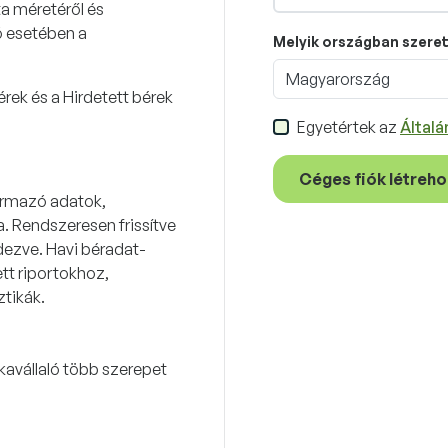
a méretéről és
ó esetében a
Melyik országban szeret
Magyarország
rek és a Hirdetett bérek
Egyetértek az
Általá
Céges fiók létreh
ármazó adatok,
. Rendszeresen frissítve
dezve. Havi béradat-
ett riportokhoz,
ztikák.
kavállaló több szerepet