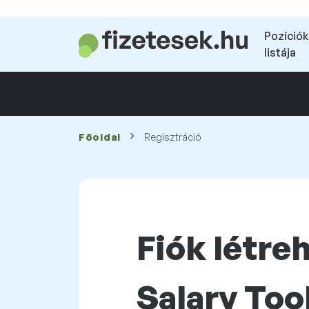
Pozíciók
listája
Főoldal
Regisztráció
Fiók létre
Salary Too