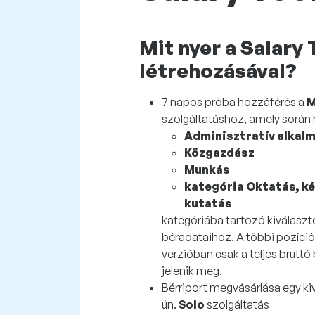
Mit nyer a Salary 
létrehozásával?
7 napos próba hozzáférés a
M
szolgáltatáshoz, amely során
Adminisztratív alkal
Közgazdász
Munkás
kategória Oktatás, k
kutatás
kategóriába tartozó kiválaszt
béradataihoz. A többi pozíci
verzióban csak a teljes bruttó 
jelenik meg.
Bérriport megvásárlása egy kiv
ún.
Solo
szolgáltatás