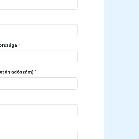
 országa
setén adószám)