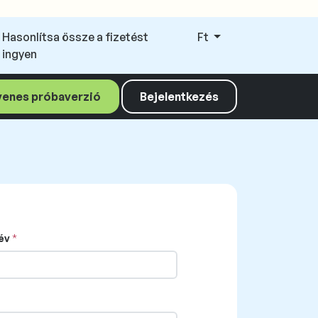
Hasonlítsa össze a fizetést
Ft
ingyen
yenes próbaverzió
Bejelentkezés
év