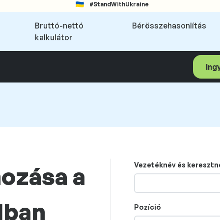
#StandWithUkraine
Bruttó-nettó
Bérösszehasonlítás
kalkulátor
Ing
Vezetéknév és keresztn
hozása a
lban
Pozíció