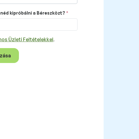
néd kipróbálni a Béreszközt?
nos Üzleti Feltételekkel
.
ozása