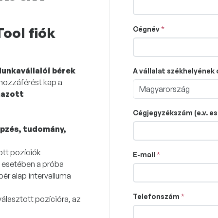
Tool fiók
Cégnév
unkavállalói bérek
A vállalat székhelyének
 hozzáférést kap a
Magyarország
mazott
Cégjegyzékszám (e.v. e
épzés, tudomány,
ott pozíciók
E-mail
ó esetében a próba
bér alap intervalluma
Telefonszám
álasztott pozícióra, az