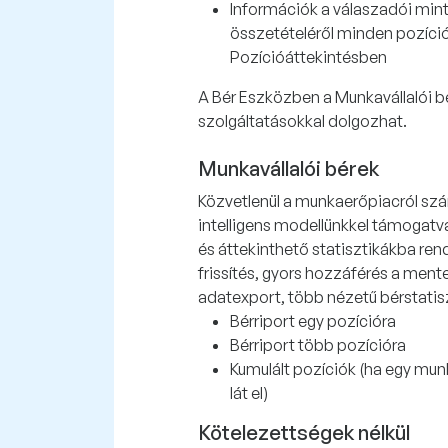
Információk a válaszadói mint
összetételéről minden pozíci
Pozícióáttekintésben
A Bér Eszközben a Munkavállalói bé
szolgáltatásokkal dolgozhat.
Munkavállalói bérek
Közvetlenül a munkaerőpiacról sz
intelligens modellünkkel támogatva
és áttekinthető statisztikákba ren
frissítés, gyors hozzáférés a ment
adatexport, több nézetű bérstatis
Bérriport egy pozícióra
Bérriport több pozícióra
Kumulált pozíciók (ha egy mun
lát el)
Kötelezettségek nélkül