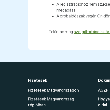
A regisztrációhoz nem szüks
megadása.
A próbaidőszak végén Ön dönt
Tekintse meg
szolgáltatásaink árl
Fizetések
Doku
Fizetések Magyarországon
ÁSZF
Fizetések Magyarország
Hogyan
régióiban
oldal