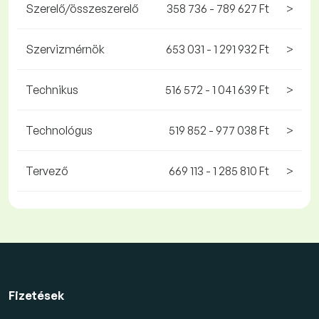
Szerelő/összeszerelő
358 736 - 789 627 Ft
>
Szervizmérnök
653 031 - 1 291 932 Ft
>
Technikus
516 572 - 1 041 639 Ft
>
Technológus
519 852 - 977 038 Ft
>
Tervező
669 113 - 1 285 810 Ft
>
Fizetések