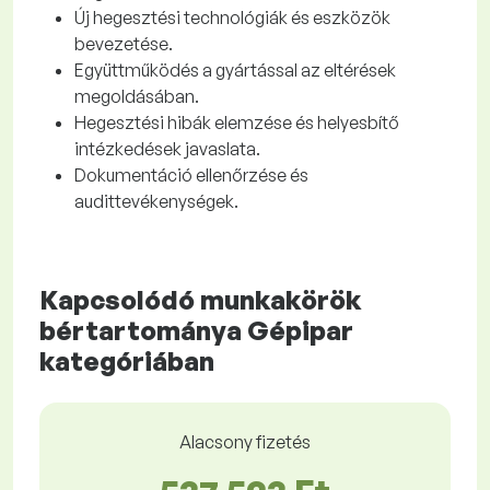
Új hegesztési technológiák és eszközök
bevezetése.
Együttműködés a gyártással az eltérések
megoldásában.
Hegesztési hibák elemzése és helyesbítő
intézkedések javaslata.
Dokumentáció ellenőrzése és
audittevékenységek.
Kapcsolódó munkakörök
bértartománya Gépipar
kategóriában
Alacsony fizetés