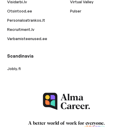
Visidarbi.lv
Virtual Valley
Otsintood.ee
Pulser
Personaloatrankos.lt
Recruitment.lv
Varbamisteenused.ee
Scandinavia
Jobly.fi
A better world of work for
everyone
.