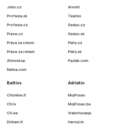
Jobs.cz
Arnold
Profesia.sk
Teamio
Profesia.cz
Seduo.cz
Prace.cz
Seduo.sk
Práca za rohom
Platy.cz
Práce za rohem
Platy.sk
Atmoskop
Paylab.com
Nelisa.com
Baltics
Adriatic
CVonline.lt
MojPosao
CV.lv
MojPosao.ba
CV.ee
Vrabotuvanje
Dirbam.lt
Hercul.hr