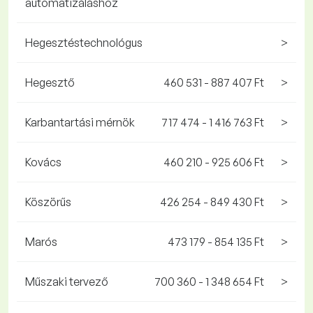
automatizáláshoz
Hegesztéstechnológus
>
Hegesztő
460 531 - 887 407 Ft
>
Karbantartási mérnök
717 474 - 1 416 763 Ft
>
Kovács
460 210 - 925 606 Ft
>
Köszörűs
426 254 - 849 430 Ft
>
Marós
473 179 - 854 135 Ft
>
Műszaki tervező
700 360 - 1 348 654 Ft
>