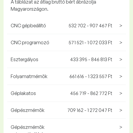
A táblázat az átlag bruttó bért ábrázolja
Magyarországon.
CNC gépbeállító
532 702 - 907 467 Ft
>
CNC programozó
571 521 - 1 072 033 Ft
>
Esztergályos
433 395 - 846 813 Ft
>
Folyamatmérnök
661 616 - 1 323 557 Ft
>
Géplakatos
456 719 - 862 772 Ft
>
Gépészmérnök
709 162 - 1 272 047 Ft
>
Gépészmérnök
>