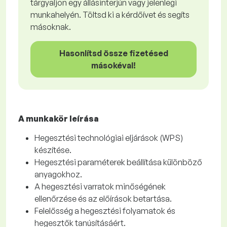
tárgyaljon egy állásinterjún vagy jelenlegi
munkahelyén. Töltsd ki a kérdőívet és segíts
másoknak.
Hasonlítsd össze fizetésed
másokéval!
A munkakör leírása
Hegesztési technológiai eljárások (WPS)
készítése.
Hegesztési paraméterek beállítása különböző
anyagokhoz.
A hegesztési varratok minőségének
ellenőrzése és az előírások betartása.
Felelősség a hegesztési folyamatok és
hegesztők tanúsításáért.