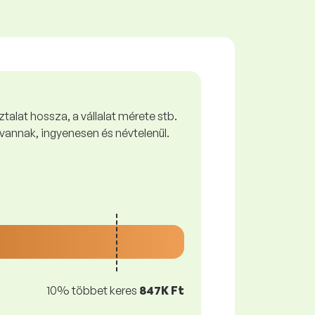
talat hossza, a vállalat mérete stb.
vannak, ingyenesen és névtelenül.
10% többet keres
847K Ft