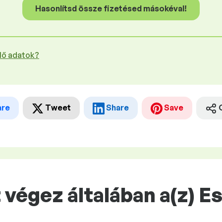
Hasonlítsd össze fizetésed másokéval!
plő adatok?
are
Tweet
Share
Save
végez általában a(z) E