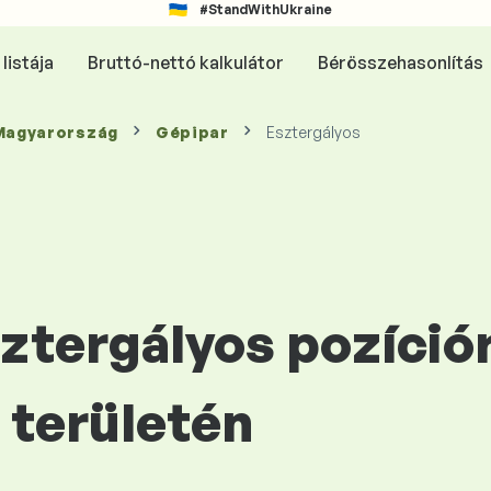
#StandWithUkraine
listája
Bruttó-nettó kalkulátor
Bérösszehasonlítás
 Magyarország
Gépipar
Esztergályos
sztergályos pozíció
területén