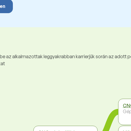
yen
 be az alkalmazottak leggyakrabban karrierjük során az adott p
kat
CN
Gép