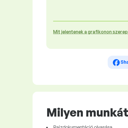
Mit jelentenek a grafikonon szere
Sh
Milyen munkát 
Rajzdokumentáció olvasása.