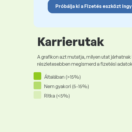
Próbálja ki a Fizetés eszközt ing
Karrierutak
A grafikon azt mutatja, milyen utat járhatnak
részletesebben megismerd a fizetési adato
Általában (>15%)
Nem gyakori (5-15%)
Ritka (<5%)