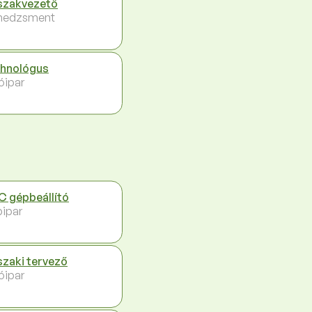
zakvezető
nedzsment
hnológus
óipar
 gépbeállító
ipar
zaki tervező
óipar