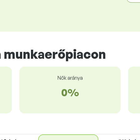
a munkaerőpiacon
Nők aránya
0%