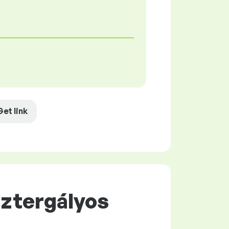
Get link
sztergályos