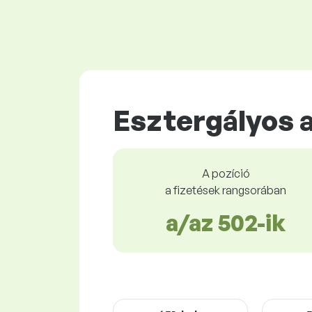
Esztergályos 
A pozíció
a fizetések rangsorában
a/az 502-ik