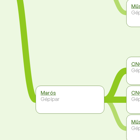
Műs
Gép
CN
Gép
Marós
CNC
Gépipar
Gép
Műs
Gép