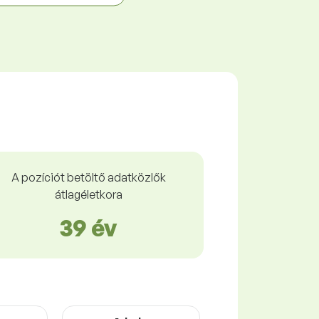
A pozíciót betöltő adatközlők
átlagéletkora
39 év