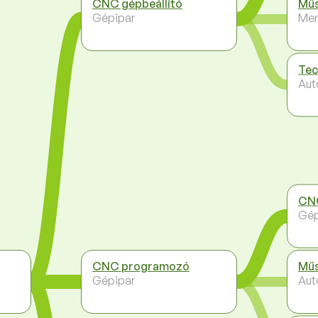
CNC gépbeállító
Műs
Gépipar
Me
Tec
Aut
CNC
Gép
CNC programozó
Műs
Gépipar
Aut