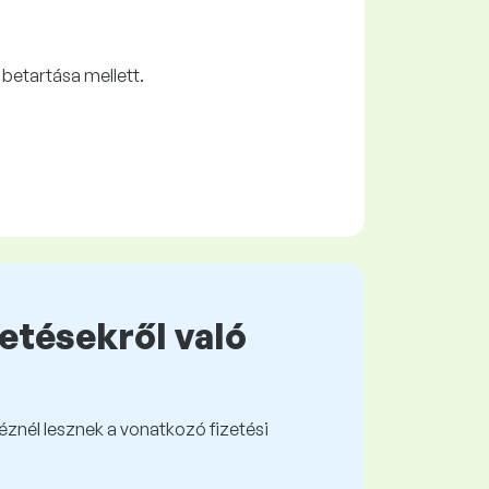
betartása mellett.
zetésekről való
kéznél lesznek a vonatkozó fizetési