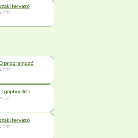
zaki tervező
ipar
C programozó
ipar
 gépbeállító
ipar
zaki tervező
ipar