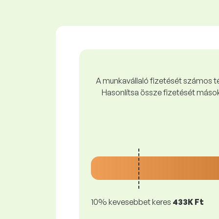
A munkavállaló fizetését számos tén
Hasonlítsa össze fizetését mások
10% kevesebbet keres
433K Ft