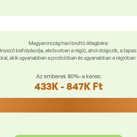
Magyarország havi bruttó átlagbére:
yező befolyásolja, elsősorban a régió, ahol dolgozik, a tapasz
kal, akik ugyanabban a pozícióban és ugyanabban a régióban 
Az emberek 80%-a keres:
433K - 847K Ft