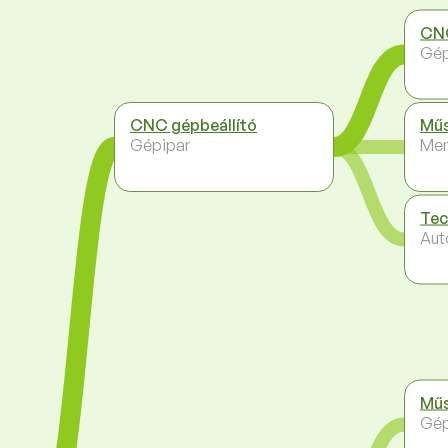
CN
Gép
CNC gépbeállító
Műs
Gépipar
Me
Tec
Aut
Műs
Gép