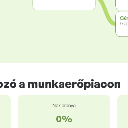
Gé
Gép
zó a munkaerőpiacon
Nők aránya
0%