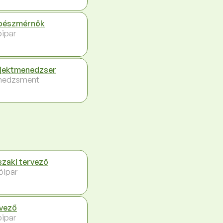
pészmérnök
ipar
jektmenedzser
nedzsment
zaki tervező
óipar
vező
ipar