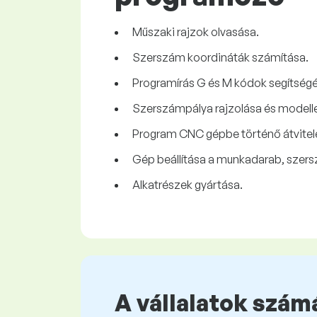
Műszaki rajzok olvasása.
Szerszám koordináták számítása.
Programírás G és M kódok segítségé
Szerszámpálya rajzolása és modell
Program CNC gépbe történő átvitelé
Gép beállítása a munkadarab, szers
Alkatrészek gyártása.
A vállalatok számá