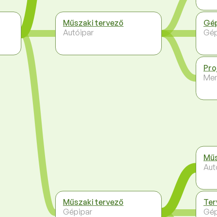
Műszaki tervező
Gé
Autóipar
Gép
Pro
Me
Műs
Aut
Műszaki tervező
Ter
Gépipar
Gép