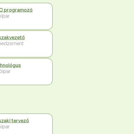
C programozó
ipar
zakvezető
nedzsment
hnológus
óipar
zaki tervező
ipar