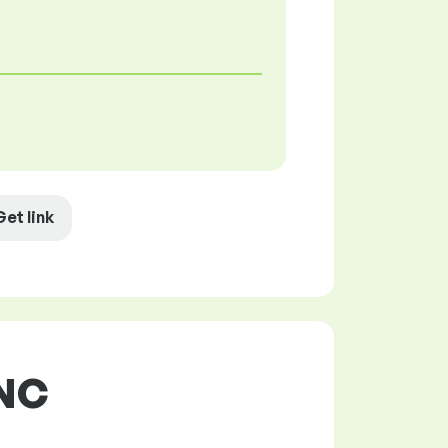
Get link
CNC