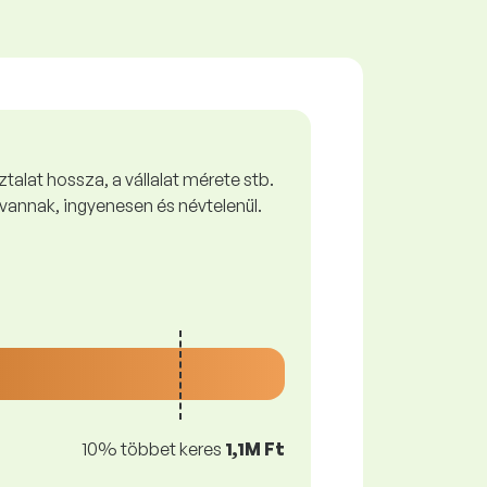
talat hossza, a vállalat mérete stb.
vannak, ingyenesen és névtelenül.
10% többet keres
1,1M Ft