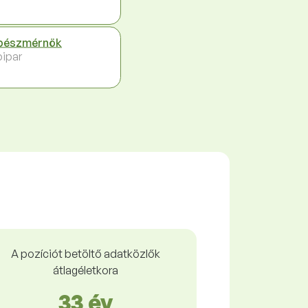
pészmérnök
ipar
A pozíciót betöltő adatközlők
átlagéletkora
33 év