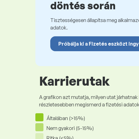
döntés során
Tisztességesen állapítsa meg alkalmazot
adatok.
Próbálja ki a Fizetés eszközt ing
Karrierutak
A grafikon azt mutatja, milyen utat járhatnak
részletesebben megismerd a fizetési adato
Általában (>15%)
Nem gyakori (5-15%)
Ritka (<5%)