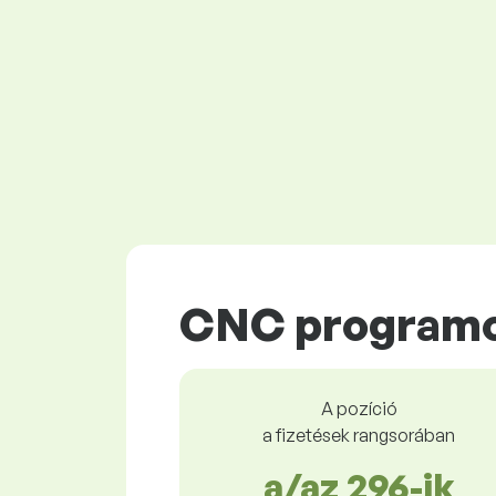
CNC programo
A pozíció
a fizetések rangsorában
a/az 296-ik