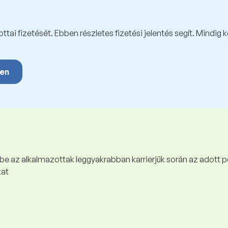
tai fizetését. Ebben részletes fizetési jelentés segít. Mindig 
yen
 be az alkalmazottak leggyakrabban karrierjük során az adott p
kat