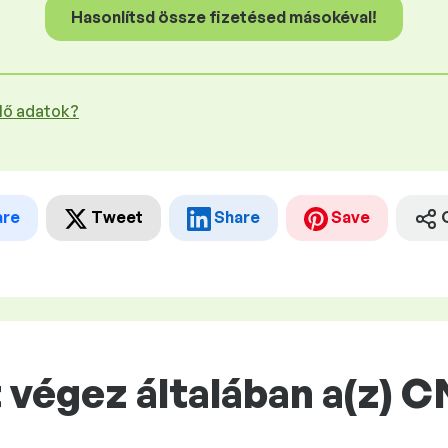
Hasonlítsd össze fizetésed másokéval!
plő adatok?
are
Tweet
Share
Save
 végez általában a(z) 