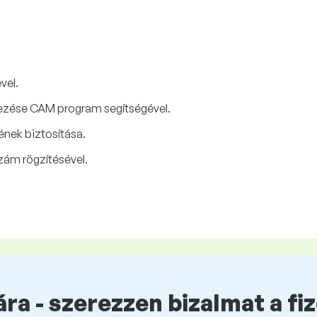
vel.
ezése CAM program segítségével.
nek biztosítása.
zám rögzítésével.
ra - szerezzen bizalmat a fi