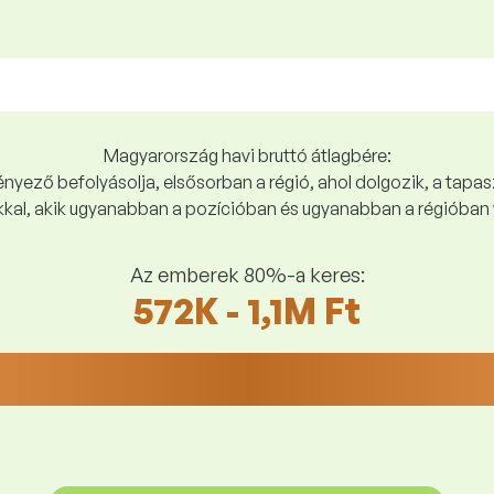
Magyarország havi bruttó átlagbére:
yező befolyásolja, elsősorban a régió, ahol dolgozik, a tapasz
kal, akik ugyanabban a pozícióban és ugyanabban a régióban 
Az emberek 80%-a keres:
572K - 1,1M Ft