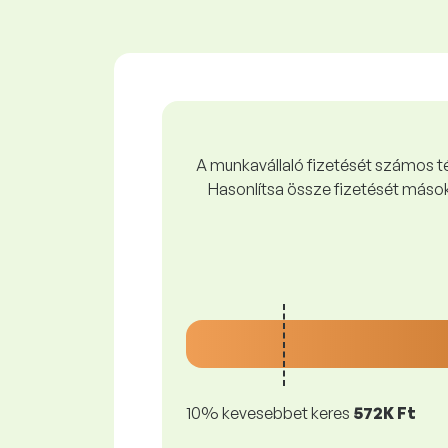
A munkavállaló fizetését számos tén
Hasonlítsa össze fizetését mások
10% kevesebbet keres
572K Ft