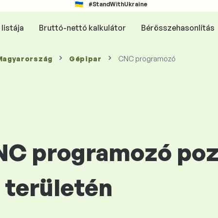
#StandWithUkraine
listája
Bruttó-nettó kalkulátor
Bérösszehasonlítás
 Magyarország
Gépipar
CNC programozó
CNC programozó poz
területén