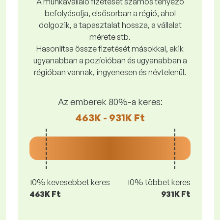
A munkavállaló fizetését számos tényező
befolyásolja, elsősorban a régió, ahol
dolgozik, a tapasztalat hossza, a vállalat
mérete stb.
Hasonlítsa össze fizetését másokkal, akik
ugyanabban a pozícióban és ugyanabban a
régióban vannak, ingyenesen és névtelenül.
Az emberek 80%-a keres:
463K - 931K Ft
10% kevesebbet keres
10% többet keres
463K Ft
931K Ft