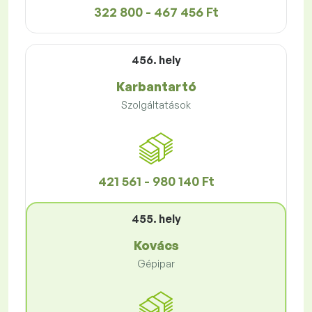
322 800 - 467 456 Ft
456. hely
Karbantartó
Szolgáltatások
421 561 - 980 140 Ft
455. hely
Kovács
Gépipar