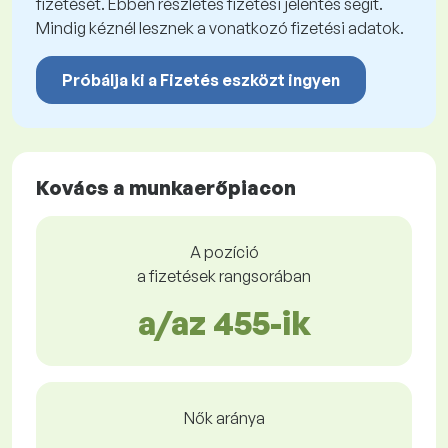
fizetését. Ebben részletes fizetési jelentés segít.
Mindig kéznél lesznek a vonatkozó fizetési adatok.
Próbálja ki a Fizetés eszközt ingyen
Kovács a munkaerőpiacon
A pozíció
a fizetések rangsorában
a/az 455-ik
Nők aránya