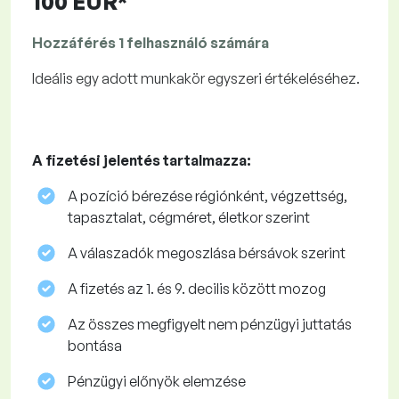
100 EUR*
Hozzáférés 1 felhasználó számára
Ideális egy adott munkakör egyszeri értékeléséhez.
A fizetési jelentés tartalmazza:
A pozíció bérezése régiónként, végzettség,
tapasztalat, cégméret, életkor szerint
A válaszadók megoszlása ​​bérsávok szerint
A fizetés az 1. és 9. decilis között mozog
Az összes megfigyelt nem pénzügyi juttatás
bontása
Pénzügyi előnyök elemzése