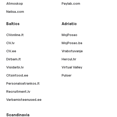
Atmoskop
Paylab.com
Nelisa.com
Baltics
Adriatic
CVonline.lt
MojPosao
CV.lv
MojPosao.ba
CV.ee
Vrabotuvanje
Dirbam.lt
Hercul.hr
Visidarbi.lv
Virtual Valley
Otsintood.ee
Pulser
Personaloatrankos.lt
Recruitment.lv
Varbamisteenused.ee
Scandinavia