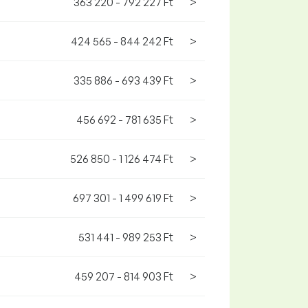
363 220 - 792 227 Ft
>
424 565 - 844 242 Ft
>
335 886 - 693 439 Ft
>
456 692 - 781 635 Ft
>
526 850 - 1 126 474 Ft
>
697 301 - 1 499 619 Ft
>
531 441 - 989 253 Ft
>
459 207 - 814 903 Ft
>