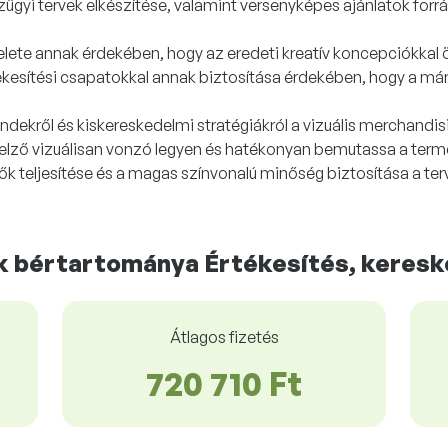
ügyi tervek elkészítése, valamint versenyképes ajánlatok forr
elete annak érdekében, hogy az eredeti kreatív koncepciókkal
kesítési csapatokkal annak biztosítása érdekében, hogy a má
trendekről és kiskereskedelmi stratégiákról a vizuális merchandi
jelző vizuálisan vonzó legyen és hatékonyan bemutassa a ter
ők teljesítése és a magas színvonalú minőség biztosítása a t
 bértartománya Értékesítés, keresk
Átlagos fizetés
720 710 Ft