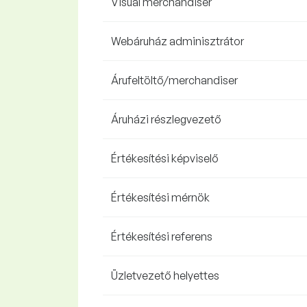
Visual merchandiser
Webáruház adminisztrátor
Árufeltöltő/merchandiser
Áruházi részlegvezető
Értékesítési képviselő
Értékesítési mérnök
Értékesítési referens
Üzletvezető helyettes