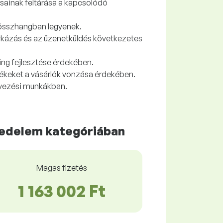
ásainak feltárása a kapcsolódó
 összhangban legyenek.
rkázás és az üzenetküldés következetes
sing fejlesztése érdekében.
mékeket a vásárlók vonzása érdekében.
ervezési munkákban.
edelem kategóriában
Magas fizetés
1 163 002 Ft