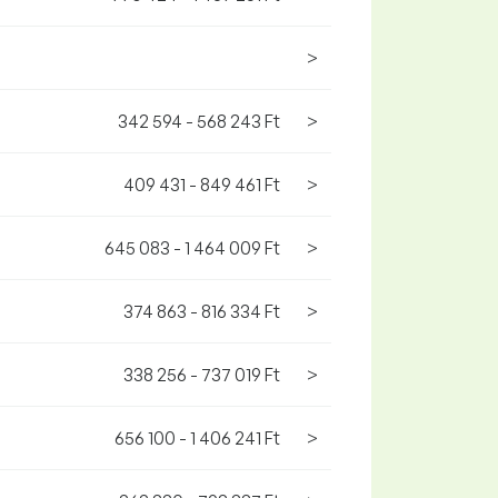
>
342 594 - 568 243 Ft
>
409 431 - 849 461 Ft
>
645 083 - 1 464 009 Ft
>
374 863 - 816 334 Ft
>
338 256 - 737 019 Ft
>
656 100 - 1 406 241 Ft
>