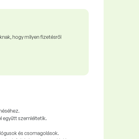
nak, hogy milyen fizetésről
enéséhez.
 együtt szemléltetik.
talógusok és csomagolások.