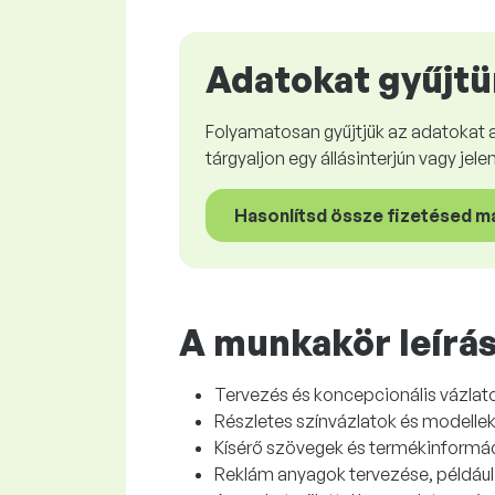
Adatokat gyűjtü
Folyamatosan gyűjtjük az adatokat 
tárgyaljon egy állásinterjún vagy jel
Hasonlítsd össze fizetésed m
A munkakör leírá
Tervezés és koncepcionális vázlato
Részletes színvázlatok és modelle
Kísérő szövegek és termékinformác
Reklám anyagok tervezése, például 