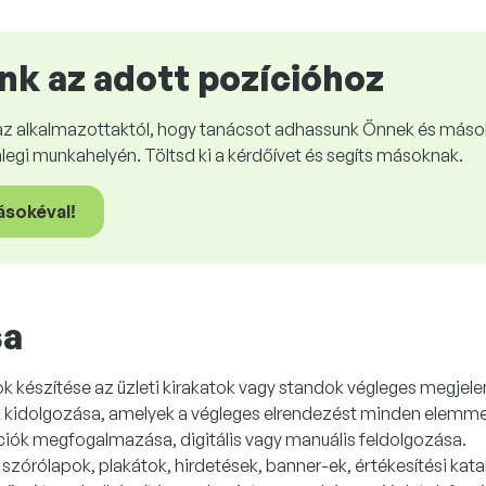
nk az adott pozícióhoz
az alkalmazottaktól, hogy tanácsot adhassunk Önnek és mások
enlegi munkahelyén. Töltsd ki a kérdőívet és segíts másoknak.
ásokéval!
sa
k készítése az üzleti kirakatok vagy standok végleges megjel
k kidolgozása, amelyek a végleges elrendezést minden elemmel
iók megfogalmazása, digitális vagy manuális feldolgozása.
szórólapok, plakátok, hirdetések, banner-ek, értékesítési ka