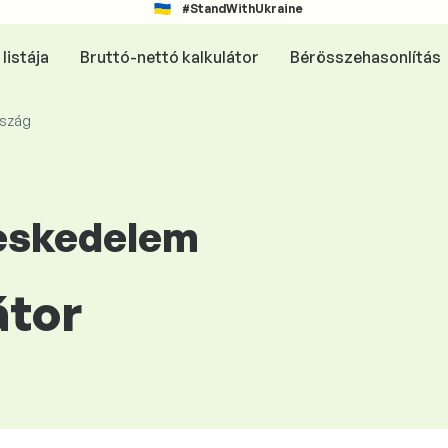
#StandWithUkraine
listája
Bruttó-nettó kalkulátor
Bérösszehasonlítás
rszág
reskedelem
átor