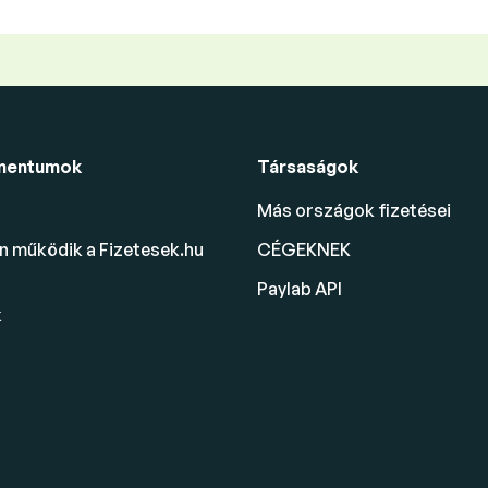
mentumok
Társaságok
Más országok fizetései
 működik a Fizetesek.hu
CÉGEKNEK
Paylab API
k