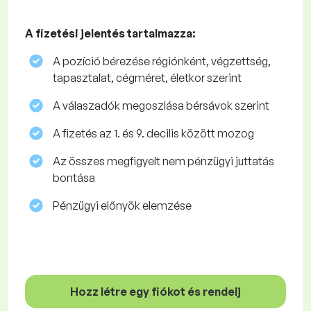
A fizetési jelentés tartalmazza:
A pozíció bérezése régiónként, végzettség,
tapasztalat, cégméret, életkor szerint
A válaszadók megoszlása ​​bérsávok szerint
A fizetés az 1. és 9. decilis között mozog
Az összes megfigyelt nem pénzügyi juttatás
bontása
Pénzügyi előnyök elemzése
Hozz létre egy fiókot és rendelj