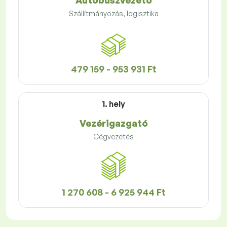
Autóbuszvezető
Szállítmányozás, logisztika
479 159 - 953 931 Ft
1. hely
Vezérigazgató
Cégvezetés
1 270 608 - 6 925 944 Ft