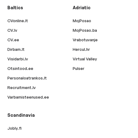
Baltics
Adriatic
CVonline.lt
MojPosao
CV.lv
MojPosao.ba
CV.ee
Vrabotuvanje
Dirbam.lt
Hercul.hr
Visidarbi.lv
Virtual Valley
Otsintood.ee
Pulser
Personaloatrankos.lt
Recruitment.lv
Varbamisteenused.ee
Scandinavia
Jobly.fi