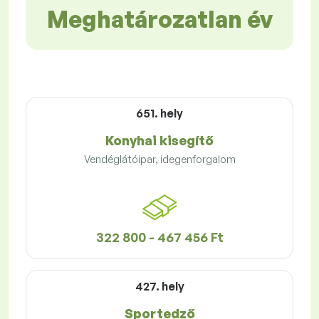
Meghatározatlan év
651. hely
Konyhai kisegítő
Vendéglátóipar, idegenforgalom
322 800 - 467 456 Ft
427. hely
Sportedző