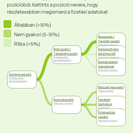
pozícióból. Kattints a pozíció nevére, hogy
részletesebben megismerd a fizetési adatokat
Általában (>15%)
Nem gyakori (5-15%)
Regionális /
Területi vezető
Ritka (<5%)
Menedzsment
Boltvezető /
Adminisztratív
Telephelyvezető
alkalmazott
Értékesítés,
Adminisztráció
kereskedelem
Kereskedelmi
menedzser
Menedzsment
Autókereskedő
Értékesítés,
kereskedelem
Műszaki igazgató
Cégvezetés
Szervizvezető
Felvételi
Menedzsment
technikus
Autóipar
Értékesítési
vezető
Menedzsment