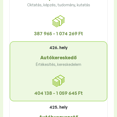
Oktatás, képzés, tudomány, kutatás
387 965 - 1 074 269 Ft
426. hely
Autókereskedő
Értékesítés, kereskedelem
404 138 - 1 059 645 Ft
425. hely