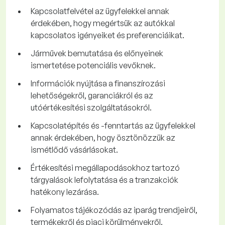
Kapcsolatfelvétel az ügyfelekkel annak
érdekében, hogy megértsük az autókkal
kapcsolatos igényeiket és preferenciáikat.
Járművek bemutatása és előnyeinek
ismertetése potenciális vevőknek.
Információk nyújtása a finanszírozási
lehetőségekről, garanciákról és az
utóértékesítési szolgáltatásokról.
Kapcsolatépítés és -fenntartás az ügyfelekkel
annak érdekében, hogy ösztönözzük az
ismétlődő vásárlásokat.
Értékesítési megállapodásokhoz tartozó
tárgyalások lefolytatása és a tranzakciók
hatékony lezárása.
Folyamatos tájékozódás az iparág trendjeiről,
termékekről és piaci körülményekről.