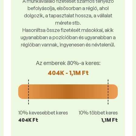
A munkavállaló fizetését számos tényező
befolyásolja, elsősorban a régió, ahol
dolgozik, a tapasztalat hossza, a vállalat
mérete stb.
Hasonlítsa össze fizetését másokkal, akik
ugyanabban a pozícióban és ugyanabban a
régióban vannak, ingyenesen és névtelenül.
Az emberek 80%-a keres:
404K - 1,1M Ft
10% kevesebbet keres
10% többet keres
404K Ft
1,1M Ft