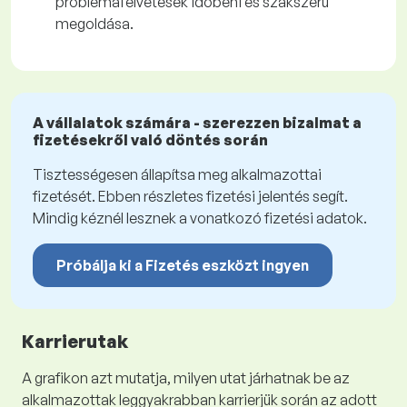
problémafelvetések időbeni és szakszerű
megoldása.
A vállalatok számára - szerezzen bizalmat a
fizetésekről való döntés során
Tisztességesen állapítsa meg alkalmazottai
fizetését. Ebben részletes fizetési jelentés segít.
Mindig kéznél lesznek a vonatkozó fizetési adatok.
Próbálja ki a Fizetés eszközt ingyen
Karrierutak
A grafikon azt mutatja, milyen utat járhatnak be az
alkalmazottak leggyakrabban karrierjük során az adott