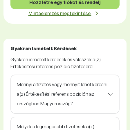
Hozz létre egy fiókot és rendelj
Mintaelemzés megtekintése
Gyakran Ismételt Kérdések
Gyakran ismételt kérdések és válaszok a(z)
Értékesítési referens pozíció fizetéséről.
Mennyi a fizetés vagy mennyit lehet keresni
a(z) Értékesítési referens pozíción az
országban Magyarország?
Melyek a legmagasabb fizetések a(z)