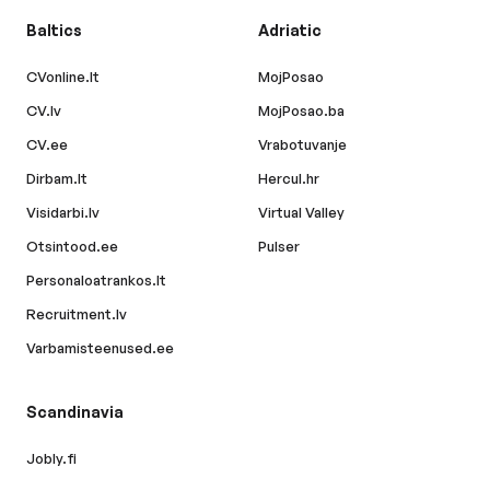
Baltics
Adriatic
CVonline.lt
MojPosao
CV.lv
MojPosao.ba
CV.ee
Vrabotuvanje
Dirbam.lt
Hercul.hr
Visidarbi.lv
Virtual Valley
Otsintood.ee
Pulser
Personaloatrankos.lt
Recruitment.lv
Varbamisteenused.ee
Scandinavia
Jobly.fi