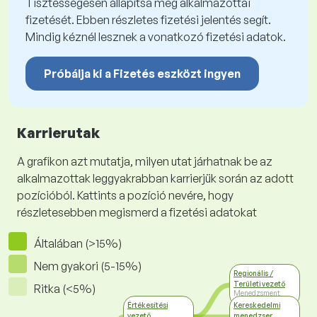
Tisztességesen állapítsa meg alkalmazottai
fizetését. Ebben részletes fizetési jelentés segít.
Mindig kéznél lesznek a vonatkozó fizetési adatok.
Próbálja ki a Fizetés eszközt ingyen
Karrierutak
A grafikon azt mutatja, milyen utat járhatnak be az
alkalmazottak leggyakrabban karrierjük során az adott
pozícióból. Kattints a pozíció nevére, hogy
részletesebben megismerd a fizetési adatokat
Általában (>15%)
Nem gyakori (5-15%)
Regionális /
Területi vezető
Ritka (<5%)
Menedzsment
Értékesítési
Kereskedelmi
vezető
menedzser