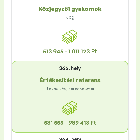
Közjegyzői gyakornok
Jog
513 945 - 1 011 123 Ft
365. hely
Értékesítési referens
Értékesítés, kereskedelem
531 555 - 989 413 Ft
364. hely