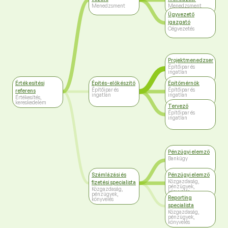
Menedzsment
Menedzsment
Ügyvezető
igazgató
Cégvezetés
Projektmenedzser
Építőipar és
ingatlan
Értékesítési
Építés-előkészítő
Építőmérnök
Építőipar és
Építőipar és
referens
ingatlan
ingatlan
Értékesítés,
kereskedelem
Tervező
Építőipar és
ingatlan
Pénzügyi elemző
Bankügy
Számlázási és
Pénzügyi elemző
Közgazdaság,
fizetési specialista
pénzügyek,
Közgazdaság,
könyvelés
pénzügyek,
Reporting
könyvelés
specialista
Közgazdaság,
pénzügyek,
könyvelés