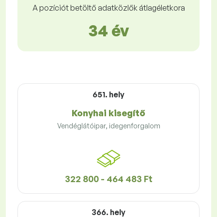
A pozíciót betöltő adatközlők átlagéletkora
34 év
651. hely
Konyhai kisegítő
Vendéglátóipar, idegenforgalom
322 800 - 464 483 Ft
366. hely