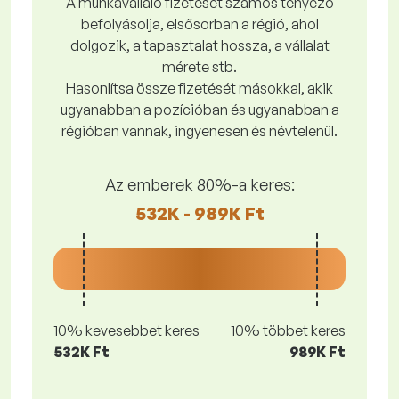
A munkavállaló fizetését számos tényező
befolyásolja, elsősorban a régió, ahol
dolgozik, a tapasztalat hossza, a vállalat
mérete stb.
Hasonlítsa össze fizetését másokkal, akik
ugyanabban a pozícióban és ugyanabban a
régióban vannak, ingyenesen és névtelenül.
Az emberek 80%-a keres:
532K - 989K Ft
10% kevesebbet keres
10% többet keres
532K Ft
989K Ft