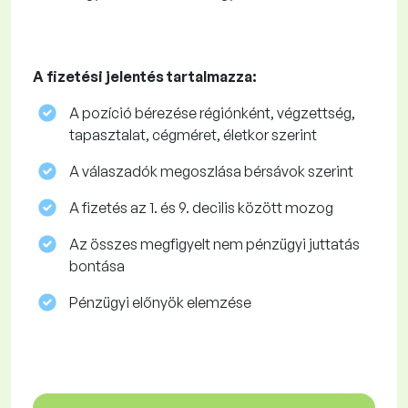
A fizetési jelentés tartalmazza:
A pozíció bérezése régiónként, végzettség,
tapasztalat, cégméret, életkor szerint
A válaszadók megoszlása ​​bérsávok szerint
A fizetés az 1. és 9. decilis között mozog
Az összes megfigyelt nem pénzügyi juttatás
bontása
Pénzügyi előnyök elemzése