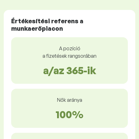
Értékesítési referens a
munkaerőpiacon
A pozíció
a fizetések rangsorában
a/az 365-ik
Nők aránya
100%