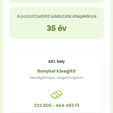
A pozíciót betöltő adatközlők átlagéletkora
35 év
651. hely
Konyhai kisegítő
Vendéglátóipar, idegenforgalom
322 800 - 464 483 Ft