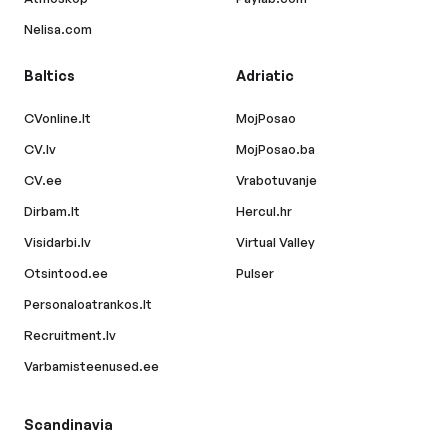
Nelisa.com
Baltics
Adriatic
CVonline.lt
MojPosao
CV.lv
MojPosao.ba
CV.ee
Vrabotuvanje
Dirbam.lt
Hercul.hr
Visidarbi.lv
Virtual Valley
Otsintood.ee
Pulser
Personaloatrankos.lt
Recruitment.lv
Varbamisteenused.ee
Scandinavia