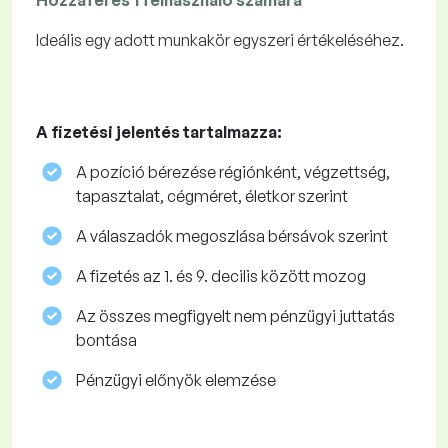
Hozzáférés 1 felhasználó számára
Ideális egy adott munkakör egyszeri értékeléséhez.
A fizetési jelentés tartalmazza:
A pozíció bérezése régiónként, végzettség,
tapasztalat, cégméret, életkor szerint
A válaszadók megoszlása ​​bérsávok szerint
A fizetés az 1. és 9. decilis között mozog
Az összes megfigyelt nem pénzügyi juttatás
bontása
Pénzügyi előnyök elemzése