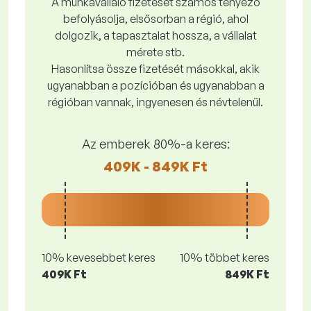
A munkavállaló fizetését számos tényező
befolyásolja, elsősorban a régió, ahol
dolgozik, a tapasztalat hossza, a vállalat
mérete stb.
Hasonlítsa össze fizetését másokkal, akik
ugyanabban a pozícióban és ugyanabban a
régióban vannak, ingyenesen és névtelenül.
Az emberek 80%-a keres:
409K - 849K Ft
10% kevesebbet keres
10% többet keres
409K Ft
849K Ft