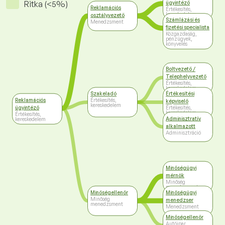
Ritka (<5%)
ügyintéző
Reklamációs
Értékesítés,
kereskedelem
osztályvezető
Számlázási és
Menedzsment
fizetési specialista
Közgazdaság,
pénzügyek,
könyvelés
Boltvezető /
Telephelyvezető
Értékesítés,
kereskedelem
Szakeladó
Értékesítési
Reklamációs
Értékesítés,
képviselő
kereskedelem
ügyintéző
Értékesítés,
kereskedelem
Értékesítés,
Adminisztratív
kereskedelem
alkalmazott
Adminisztráció
Minőségügyi
mérnök
Minőség
menedzsment
Minőségellenőr
Minőségügyi
Minőség
menedzser
menedzsment
Menedzsment
Minőségellenőr
Autóipar