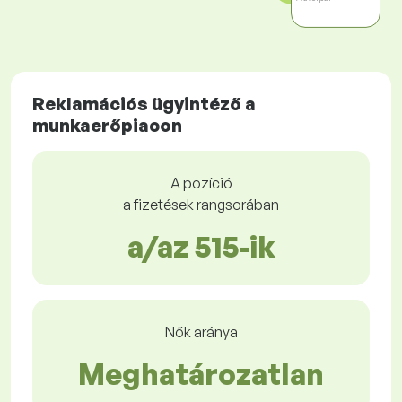
Reklamációs ügyintéző a
munkaerőpiacon
A pozíció
a fizetések rangsorában
a/az 515-ik
Nők aránya
Meghatározatlan