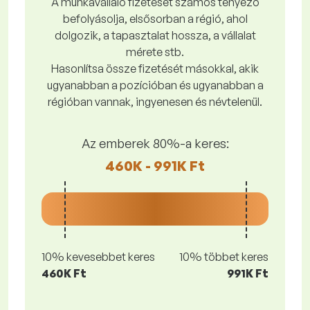
A munkavállaló fizetését számos tényező
befolyásolja, elsősorban a régió, ahol
dolgozik, a tapasztalat hossza, a vállalat
mérete stb.
Hasonlítsa össze fizetését másokkal, akik
ugyanabban a pozícióban és ugyanabban a
régióban vannak, ingyenesen és névtelenül.
Az emberek 80%-a keres:
460K - 991K Ft
10% kevesebbet keres
10% többet keres
460K Ft
991K Ft