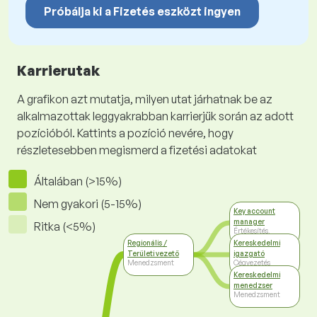
Próbálja ki a Fizetés eszközt ingyen
Karrierutak
A grafikon azt mutatja, milyen utat járhatnak be az
alkalmazottak leggyakrabban karrierjük során az adott
pozícióból. Kattints a pozíció nevére, hogy
részletesebben megismerd a fizetési adatokat
Általában (>15%)
Nem gyakori (5-15%)
Key account
manager
Ritka (<5%)
Értékesítés,
kereskedelem
Regionális /
Kereskedelmi
Területi vezető
igazgató
Menedzsment
Cégvezetés
Kereskedelmi
menedzser
Menedzsment