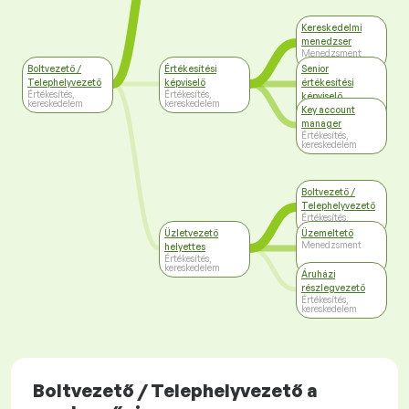
Kereskedelmi
menedzser
Menedzsment
Boltvezető /
Értékesítési
Senior
Telephelyvezető
képviselő
értékesítési
Értékesítés,
Értékesítés,
képviselő
kereskedelem
kereskedelem
Értékesítés,
Key account
kereskedelem
manager
Értékesítés,
kereskedelem
Boltvezető /
Telephelyvezető
Értékesítés,
kereskedelem
Üzletvezető
Üzemeltető
Menedzsment
helyettes
Értékesítés,
kereskedelem
Áruházi
részlegvezető
Értékesítés,
kereskedelem
Boltvezető / Telephelyvezető a