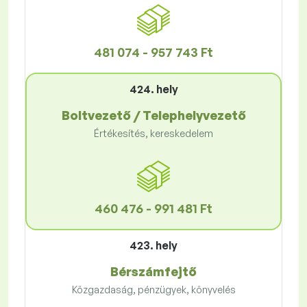
481 074 - 957 743 Ft
424. hely
Boltvezető / Telephelyvezető
Értékesítés, kereskedelem
460 476 - 991 481 Ft
423. hely
Bérszámfejtő
Közgazdaság, pénzügyek, könyvelés