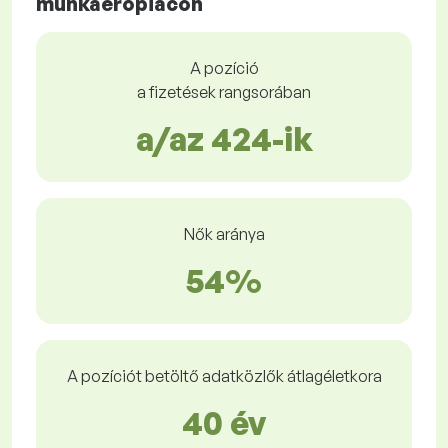
munkaerőpiacon
A pozíció
a fizetések rangsorában
a/az 424-ik
Nők aránya
54%
A pozíciót betöltő adatközlők átlagéletkora
40 év