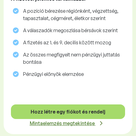
A pozíció bérezése régiónként, végzettség,
tapasztalat, cégméret, életkor szerint
A válaszadók megoszlása ​​bérsávok szerint
A fizetés az 1. és 9. decilis között mozog
Az összes megfigyelt nem pénzügyi juttatás
bontása
Pénzügyi előnyök elemzése
Hozz létre egy fiókot és rendelj
Mintaelemzés megtekintése