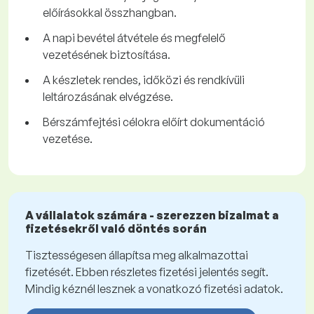
előírásokkal összhangban.
A napi bevétel átvétele és megfelelő
vezetésének biztosítása.
A készletek rendes, időközi és rendkívüli
leltározásának elvégzése.
Bérszámfejtési célokra előírt dokumentáció
vezetése.
A vállalatok számára - szerezzen bizalmat a
fizetésekről való döntés során
Tisztességesen állapítsa meg alkalmazottai
fizetését. Ebben részletes fizetési jelentés segít.
Mindig kéznél lesznek a vonatkozó fizetési adatok.