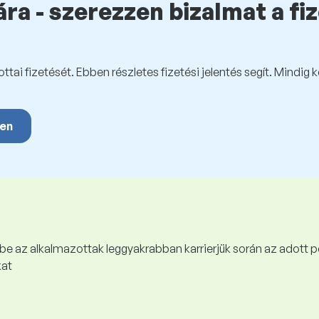
ra - szerezzen bizalmat a fi
tai fizetését. Ebben részletes fizetési jelentés segít. Mindig 
yen
 be az alkalmazottak leggyakrabban karrierjük során az adott p
kat