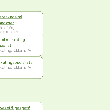
ereskedelmi
nedzser
ékesítés,
eskedelem
ital marketing
cialist
keting, reklám, PR
ketingspecialista
keting, reklám, PR
vezető igazgató