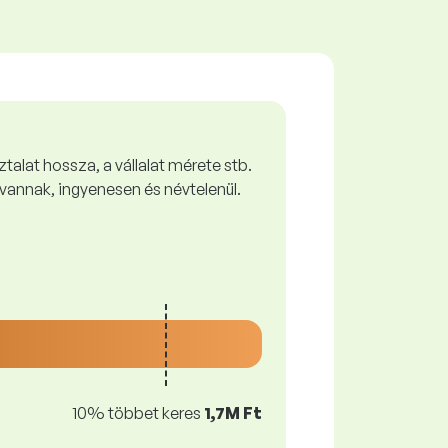
talat hossza, a vállalat mérete stb.
vannak, ingyenesen és névtelenül.
10% többet keres
1,7M Ft