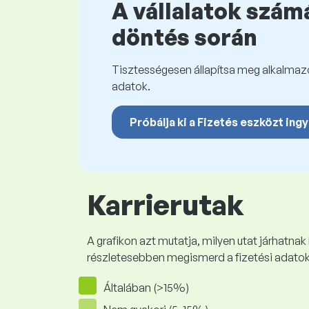
A vállalatok számá
döntés során
Tisztességesen állapítsa meg alkalmazot
adatok.
Próbálja ki a Fizetés eszközt ing
Karrierutak
A grafikon azt mutatja, milyen utat járhatnak
részletesebben megismerd a fizetési adato
Általában (>15%)