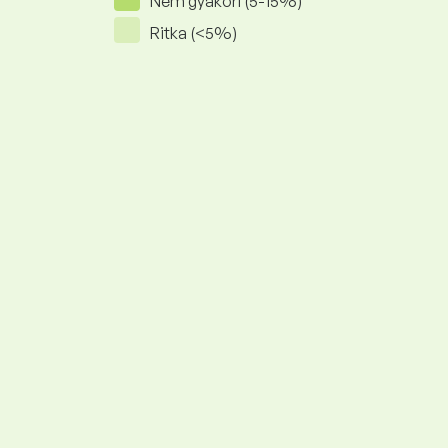
Nem gyakori (5-15%)
Ritka (<5%)