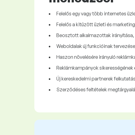
Felelős egy vagy több internetes üz
Felelős a kitűzött üzleti és marketing
Beosztott alkalmazottak irányítása,
Weboldalak új funkcióinak tervezése
Haszon növelésére irányuló reklám
Reklámkampányok sikerességének é
Új kereskedelmi partnerek felkutatá
Szerződéses feltételek megtárgyalása