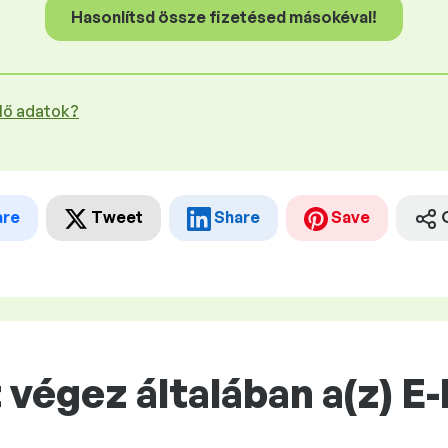
Hasonlítsd össze fizetésed másokéval!
plő adatok?
are
Tweet
Share
Save
végez általában a(z) E