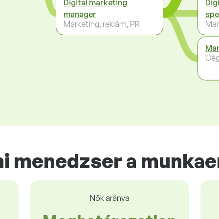
Digital marketing
Dig
manager
spe
Marketing, reklám, PR
Mar
Mar
Cég
i menedzser a munkae
Nők aránya