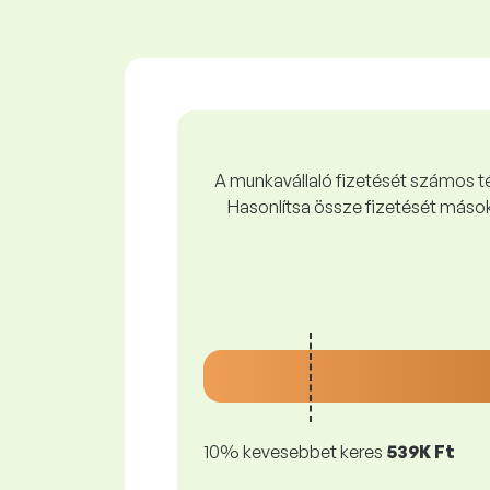
A munkavállaló fizetését számos tén
Hasonlítsa össze fizetését mások
10% kevesebbet keres
539K Ft