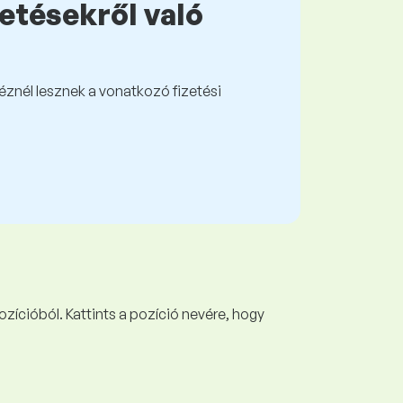
zetésekről való
kéznél lesznek a vonatkozó fizetési
ozícióból. Kattints a pozíció nevére, hogy