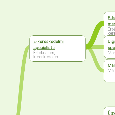
E-k
me
Ért
ker
E-kereskedelmi
Dig
specialista
spe
Értékesítés,
Mar
kereskedelem
Mar
Mar
Ügy