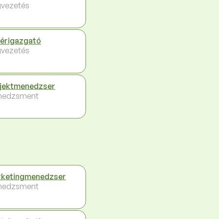
vezetés
érigazgató
vezetés
jektmenedzser
nedzsment
ketingmenedzser
nedzsment