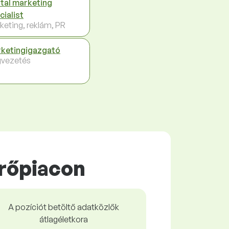
ital marketing
cialist
keting, reklám, PR
ketingigazgató
vezetés
rőpiacon
A pozíciót betöltő adatközlők
átlagéletkora