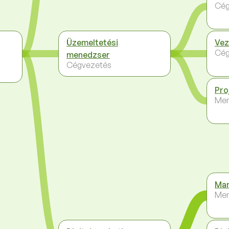
Cég
Üzemeltetési
Vez
Cég
menedzser
Cégvezetés
Pro
Me
Mar
Me