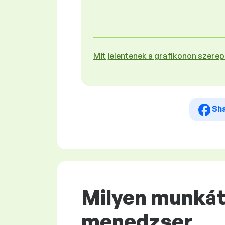
Mit jelentenek a grafikonon szere
Sh
Milyen munkát 
menedzser