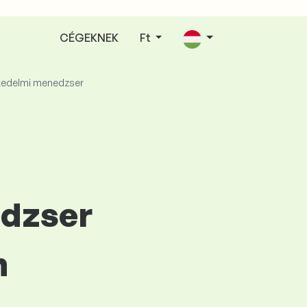
CÉGEKNEK
Ft
kedelmi menedzser
edzser
n