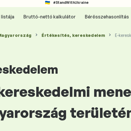
#StandWithUkraine
listája
Bruttó-nettó kalkulátor
Bérösszehasonlítás
 Magyarország
Értékesítés, kereskedelem
E-keres
reskedelem
E-kereskedelmi men
yarország területé