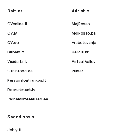
Baltics
Adriatic
CVonline.lt
MojPosao
CV.lv
MojPosao.ba
CV.ee
Vrabotuvanje
Dirbam.lt
Hercul.hr
Visidarbi.lv
Virtual Valley
Otsintood.ee
Pulser
Personaloatrankos.lt
Recruitment.lv
Varbamisteenused.ee
Scandinavia
Jobly.fi