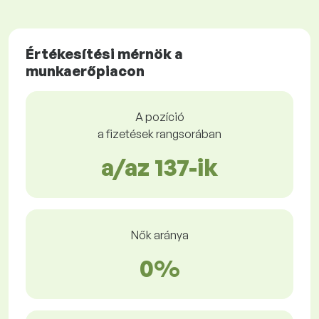
Értékesítési mérnök a
munkaerőpiacon
A pozíció
a fizetések rangsorában
a/az 137-ik
Nők aránya
0%