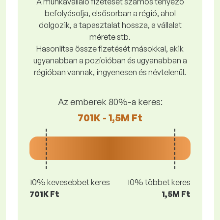
A munkavállaló fizetését számos tényező
befolyásolja, elsősorban a régió, ahol
dolgozik, a tapasztalat hossza, a vállalat
mérete stb.
Hasonlítsa össze fizetését másokkal, akik
ugyanabban a pozícióban és ugyanabban a
régióban vannak, ingyenesen és névtelenül.
Az emberek 80%-a keres:
701K - 1,5M Ft
10% kevesebbet keres
10% többet keres
701K Ft
1,5M Ft