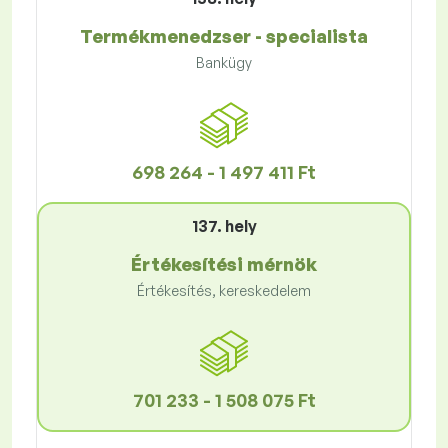
Termékmenedzser - specialista
Bankügy
698 264 - 1 497 411 Ft
137. hely
Értékesítési mérnök
Értékesítés, kereskedelem
701 233 - 1 508 075 Ft