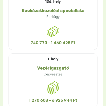
136. hely
Kockázatkezelési specialista
Bankügy
740 770 - 1 460 425 Ft
1. hely
Vezérigazgató
Cégvezetés
1 270 608 - 6 925 944 Ft