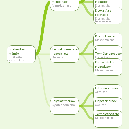
menedzser
manager
Menedzsment
Értékesítés,
kereskedelem
Értékesítési
képviselő
Értékesítés,
kereskedelem
Product owner
Menedzsment
Értékesítési
Termékmenedzser
IT
mérnök
- specialista
Termékmenedzser
Értékesítés,
Bankügy
Információs
kereskedelem
technológiák
Kereskedelmi
menedzser
Menedzsment
Folyamatmérnök
Autóipar
Folyamatmérnök
Gépészmérnök
Gyártás, termelés
Gépipar
Termelési vezető
Menedzsment