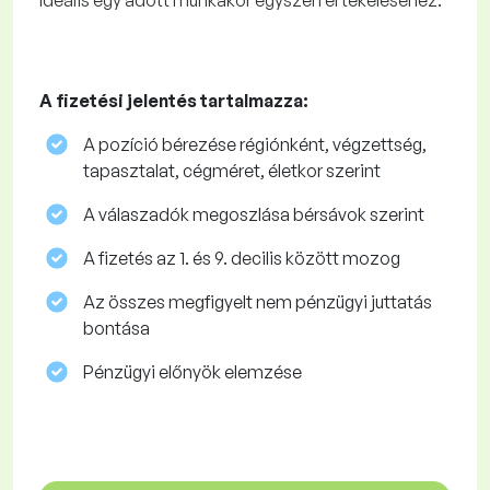
Ideális egy adott munkakör egyszeri értékeléséhez.
A fizetési jelentés tartalmazza:
A pozíció bérezése régiónként, végzettség,
tapasztalat, cégméret, életkor szerint
A válaszadók megoszlása ​​bérsávok szerint
A fizetés az 1. és 9. decilis között mozog
Az összes megfigyelt nem pénzügyi juttatás
bontása
Pénzügyi előnyök elemzése