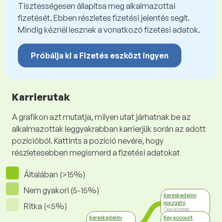
Tisztességesen állapítsa meg alkalmazottai
fizetését. Ebben részletes fizetési jelentés segít.
Mindig kéznél lesznek a vonatkozó fizetési adatok.
Próbálja ki a Fizetés eszközt ingyen
Karrierutak
A grafikon azt mutatja, milyen utat járhatnak be az
alkalmazottak leggyakrabban karrierjük során az adott
pozícióból. Kattints a pozíció nevére, hogy
részletesebben megismerd a fizetési adatokat
Általában (>15%)
Nem gyakori (5-15%)
Kereskedelmi
igazgató
Ritka (<5%)
Cégvezetés
Kereskedelmi
Key account