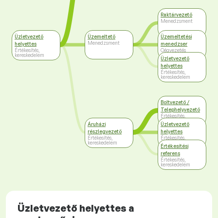
Raktárvezető
Menedzsment
Üzletvezető
Üzemeltető
Üzemeltetési
Menedzsment
helyettes
menedzser
Értékesítés,
Cégvezetés
kereskedelem
Üzletvezető
helyettes
Értékesítés,
kereskedelem
Boltvezető /
Telephelyvezető
Értékesítés,
kereskedelem
Áruházi
Üzletvezető
részlegvezető
helyettes
Értékesítés,
Értékesítés,
kereskedelem
kereskedelem
Értékesítési
referens
Értékesítés,
kereskedelem
Üzletvezető helyettes a