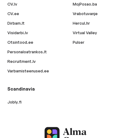
CV.lv
MojPosao.ba
CV.ee
Vrabotuvanje
Dirbam.lt
Hercul.hr
Visidarbi.lv
Virtual Valley
Otsintood.ee
Pulser
Personaloatrankos.lt
Recruitment.lv
Varbamisteenused.ee
Scandinavia
Jobly.fi