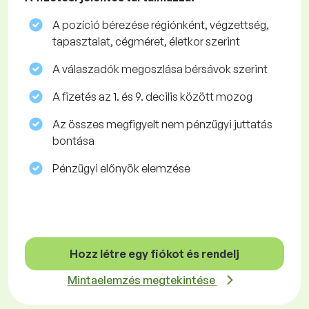
A pozíció bérezése régiónként, végzettség,
tapasztalat, cégméret, életkor szerint
A válaszadók megoszlása ​​bérsávok szerint
A fizetés az 1. és 9. decilis között mozog
Az összes megfigyelt nem pénzügyi juttatás
bontása
Pénzügyi előnyök elemzése
Hozz létre egy fiókot és rendelj
Mintaelemzés megtekintése