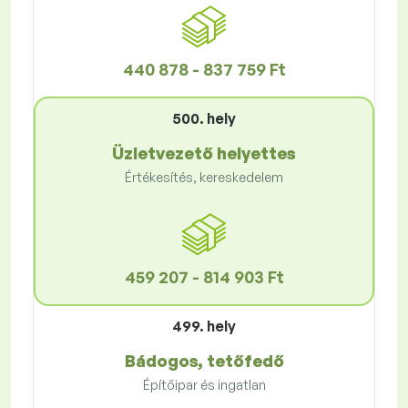
440 878 - 837 759 Ft
500. hely
Üzletvezető helyettes
Értékesítés, kereskedelem
459 207 - 814 903 Ft
499. hely
Bádogos, tetőfedő
Építőipar és ingatlan