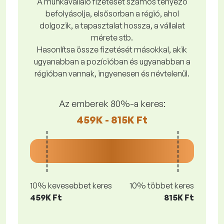
A munkavállaló fizetését számos tényező
befolyásolja, elsősorban a régió, ahol
dolgozik, a tapasztalat hossza, a vállalat
mérete stb.
Hasonlítsa össze fizetését másokkal, akik
ugyanabban a pozícióban és ugyanabban a
régióban vannak, ingyenesen és névtelenül.
Az emberek 80%-a keres:
459K - 815K Ft
10% kevesebbet keres
10% többet keres
459K Ft
815K Ft