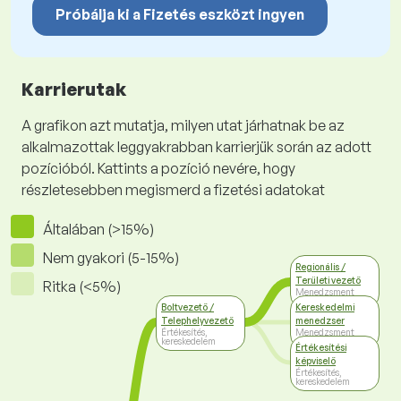
Próbálja ki a Fizetés eszközt ingyen
Karrierutak
A grafikon azt mutatja, milyen utat járhatnak be az
alkalmazottak leggyakrabban karrierjük során az adott
pozícióból. Kattints a pozíció nevére, hogy
részletesebben megismerd a fizetési adatokat
Általában (>15%)
Nem gyakori (5-15%)
Regionális /
Területi vezető
Ritka (<5%)
Menedzsment
Boltvezető /
Kereskedelmi
Telephelyvezető
menedzser
Értékesítés,
Menedzsment
kereskedelem
Értékesítési
képviselő
Értékesítés,
kereskedelem