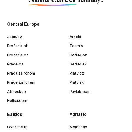
Central Europe
Jobs.cz
Arnold
Profesia.sk
Teamio
Profesia.cz
Seduo.cz
Prace.cz
Seduo.sk
Práca za rohom
Platy.cz
Práce za rohem
Platy.sk
Atmoskop
Paylab.com
Nelisa.com
Baltics
Adriatic
CVonline.lt
MojPosao