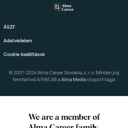
ÁSZF
Adatvédelem
Cookie-beállítások
© 2007-2026 Alma Career Slovakia, s. r. o. Minden jog
fenntartva! A PAYLAB a
Alma Media
csoport tagja
We are a member of
Alma Career
family.