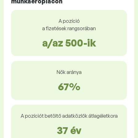
munkaerőpiacon
A pozíció
a fizetések rangsorában
a/az 500-ik
Nők aránya
67%
A pozíciót betöltő adatközlők átlagéletkora
37 év