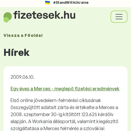
#StandWithUkraine
Vissza a
Főoldal
Hírek
2009.06.10.
Egy éves a Merces - meglepő fizetési eredmények
Első online jövedelem-felmérési ciklusának
összegyűjtött adatait zárta és értékelte a Merces a
2008. szeptember 30-ig kitöltött 123.625 kérdőív
alapján. A Workania állásportál, valamint kiegészítő
szolgáltatása a Merces felmérés a szlovákiai