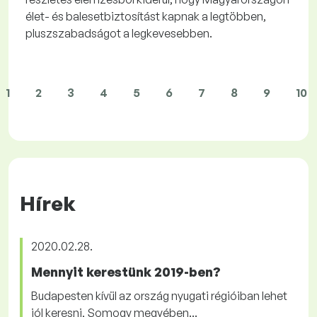
élet- és balesetbiztosítást kapnak a legtöbben,
pluszszabadságot a legkevesebben.
1
2
3
4
5
6
7
8
9
10
Hírek
2020.02.28.
Mennyit kerestünk 2019-ben?
Budapesten kívül az ország nyugati régióiban lehet
jól keresni, Somogy megyében...