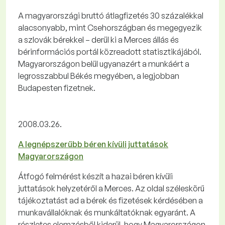
A magyarországi bruttó átlagfizetés 30 százalékkal
alacsonyabb, mint Csehországban és megegyezik
a szlovák bérekkel – derül ki a Merces állás és
bérinformációs portál közreadott statisztikájából.
Magyarországon belül ugyanazért a munkáért a
legrosszabbul Békés megyében, a legjobban
Budapesten fizetnek.
2008.03.26.
A legnépszerűbb béren kívüli juttatások
Magyarországon
Átfogó felmérést készít a hazai béren kívüli
juttatások helyzetéről a Merces. Az oldal széleskörű
tájékoztatást ad a bérek és fizetések kérdésében a
munkavállalóknak és munkáltatóknak egyaránt. A
részletes elemzésből kiderül, hogy Magyarországon