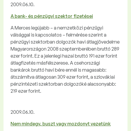
2009.06.10.
A bank- és pénzügyi szektor fizetései
A Merces legújabb – a nemzetközi pénzügyi
válsággal is kapcsolatos – felmérése szerint a
pénzügyi szektorban dolgozók havi átlagjövedelme
Magyarországon 2008 szeptemberében bruttó 289
ezer forint. Ez a jelenlegi hazai bruttó 191 ezer forint
átlagfizetés másfélszerese. A csehországi
bankárok bruttó havi bére ennél is magasabb:
átszámítva átlagosan 309 ezer forint, a szlovákiai
pénzintézeti szektorban dolgozóké alacsonyabb:
219 ezer forint.
2009.06.10.
Nem mindegy, buszt vagy mozdonyt vezetünk