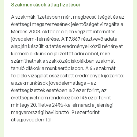
Szakmunkások átlagfizetései
A szakmák fizetésben mért megbecsültségét és az
érettségi megszerzésének jelentőségét vizsgálta a
Merces 2008. október elején végzett internetes
jövedelem-felmérése. A 117.867 résztvevő adatai
alapján készült kutatás eredményei közül néhányat
kiemelő cikkünk célja ízelítőt adni abból, mire
számíthatnak a szakközépiskolákban szakmát
tanuló diákok a munkaerőpiacon. A 65 szakmát
felölelő vizsgálat összesített eredménye kijózanító:
a szakmunkások jövedelemátlaga – az
érettségizettek esetében 152 ezer forint, az
érettségivel nem rendelkezőké 146 ezer forint -
mintegy 20, illetve 24%-kal elmarad a jelenlegi
magyarországi havi bruttó 191 ezer forint
átlagjövedelemtől.