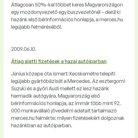
Átlagosan 50%-kal többet keres Magyarországon
egy mozdonyvezető egy buszvezetőnél – derül ki
hazánk első bérinformációs honlapja, a merces.hu
legújabb felméréséből.
2009.06.10.
Átlag alatti fizetések a hazai autóiparban
Június közepe óta ismert: Kecskemétre telepíti
legújabb gyártóbázisát a Mercedes. Az esztergomi
Suzuki és a győri Audi mellett ez lesz hazánk
harmadik autógyára. Magyarország első
bérinformációs honlapja, az immár több mint 92.
000 munkavállaló jövedelmi adatait tartalmazó
merces.hu felmérte: milyen fizetésekért dolgoznak
hazánkban az autóiparban.