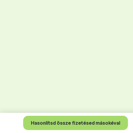
Hasonlítsd össze fizetésed másokéval