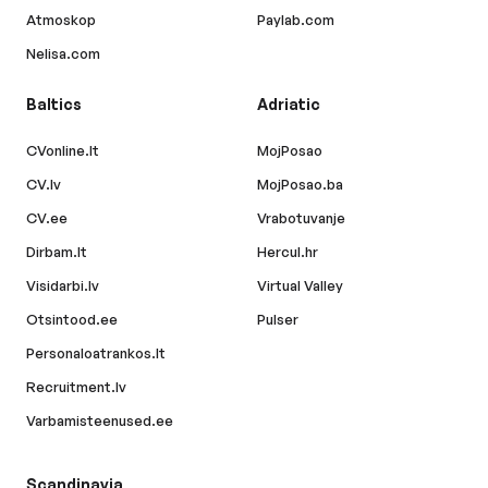
Atmoskop
Paylab.com
Nelisa.com
Baltics
Adriatic
CVonline.lt
MojPosao
CV.lv
MojPosao.ba
CV.ee
Vrabotuvanje
Dirbam.lt
Hercul.hr
Visidarbi.lv
Virtual Valley
Otsintood.ee
Pulser
Personaloatrankos.lt
Recruitment.lv
Varbamisteenused.ee
Scandinavia