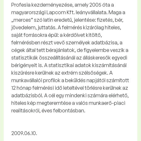
Profesia kezdeményezése, amely 2005 óta a
magyarországi Lapcom Kft. leányvállalata. Maga a
„merces” szó latin eredetű, jelentése: fizetés, bér,
jövedelem, juttatás. A felmérés kizárólag hiteles,
saját forrásokra épül: a kérdőívet kitöltő,
felmérésben részt vevő személyek adatbázisa, a
cégek által tett bérajánlatok, de figyelembe veszik a
statisztikák összeállításánál az álláskeresők egyedi
bérigényeit is. A statisztikai adatok kiszámításánál
kiszűrésre kerülnek az extrém szélsőségek. A
munkavállalói profilok a beküldés napjától számított
12 hónap felmérési idő leteltével törlésre kerülnek az
adatbázisból. A cél egy mindenki számára elérhető,
hiteles kép megteremtése a valós munkaerő-piaci
realitásokról, éves felbontásban.
2009.06.10.