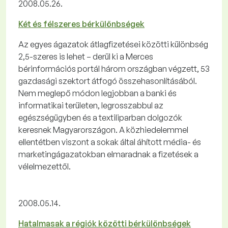
2008.05.26.
Két és félszeres bérkülönbségek
Az egyes ágazatok átlagfizetései közötti különbség
2,5-szeres is lehet – derül ki a Merces
bérinformációs portál három országban végzett, 53
gazdasági szektort átfogó összehasonlításából.
Nem meglepő módon legjobban a banki és
informatikai területen, legrosszabbul az
egészségügyben és a textiliparban dolgozók
keresnek Magyarországon. A közhiedelemmel
ellentétben viszont a sokak által áhított média- és
marketingágazatokban elmaradnak a fizetések a
vélelmezettől.
2008.05.14.
Hatalmasak a régiók közötti bérkülönbségek