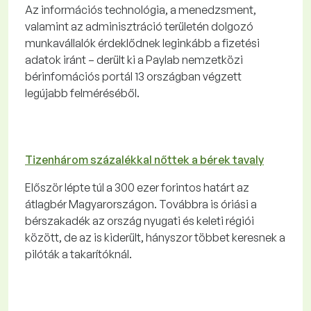
Az információs technológia, a menedzsment,
valamint az adminisztráció területén dolgozó
munkavállalók érdeklődnek leginkább a fizetési
adatok iránt – derült ki a Paylab nemzetközi
bérinfomációs portál 13 országban végzett
legújabb felméréséből.
Tizenhárom százalékkal nőttek a bérek tavaly
Először lépte túl a 300 ezer forintos határt az
átlagbér Magyarországon. Továbbra is óriási a
bérszakadék az ország nyugati és keleti régiói
között, de az is kiderült, hányszor többet keresnek a
pilóták a takarítóknál.