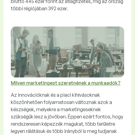
bruttó 445 ezer forint az átlagfizetés, míg az ország
többi régiójában 392 ezer.
Milyen marketingest szeretnének a munkaadók?
Az innovációknak és a piaci kihívásoknak
köszönhetően folyamatosan változnak azok a
készségek, melyekre a marketingeseknek
szükségük lesz a jövőben. Éppen ezért fontos, hogy
rendszeresen képezzék magukat, több területre
legyen rálátásuk és több irányból is meg tudjanak