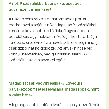
A nők 9 százalékkal kapnak kevesebbet
ugyanazért a munkáért
A Paylab nemzetközi bérinformációs portál
eredményei alapján a nők átlagosan 9 százalékkal
keresnek kevesebbet a férfiaknál ugyanabban a
pozcióban. Ugyanakkor a nők foglalkoztatottsága
Európa szerte évről évre növekszik, de még mindig
csak tízből hat nő dolgozik. Az anyák nincsenek
könnyű helyzetben, pedig a munkavállalók 37
százalékának van anya kollégája.
Magabiztosak vagy irreálisak? Egyedül a
pályakezdők fizetési elvárásai magasabbak, mint
a valós bérek
A legmagasabb fizetési elvárásai a pályakezdőknek