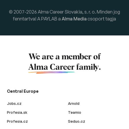
© 2007-2026 Alma Career Slovakia, s. r. o. Minden jog
fenntartva! A PAYLAB a
Alma Media
csoport tagja
We are a member of
Alma Career
family.
Central Europe
Jobs.cz
Arnold
Profesia.sk
Teamio
Profesia.cz
Seduo.cz