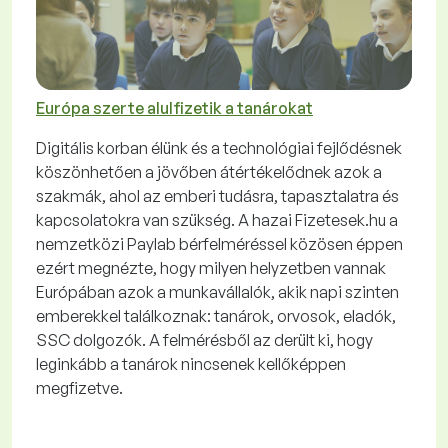
Európa szerte alulfizetik a tanárokat
Digitális korban élünk és a technológiai fejlődésnek
köszönhetően a jövőben átértékelődnek azok a
szakmák, ahol az emberi tudásra, tapasztalatra és
kapcsolatokra van szükség. A hazai Fizetesek.hu a
nemzetközi Paylab bérfelméréssel közösen éppen
ezért megnézte, hogy milyen helyzetben vannak
Európában azok a munkavállalók, akik napi szinten
emberekkel találkoznak: tanárok, orvosok, eladók,
SSC dolgozók. A felmérésből az derült ki, hogy
leginkább a tanárok nincsenek kellőképpen
megfizetve.