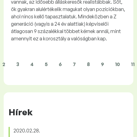
vannak, az idősebb álláskeresők realistábbak. Sőt,
ők gyakran alulértékelik magukat olyan pozíciókban,
ahol nincs kellő tapasztalatuk. Mindeközben a Z
generáció (vagyis a 24 év alattiak) képviselői
átlagosan 9 százalékkal többet kérnek annál, mint
amennyit ez a korosztály a valóságban kap.
2
3
4
5
6
7
8
9
10
11
Hírek
2020.02.28.