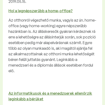
2019.05.15.
Hol a legnépszerűbb a home-office?
Az otthonról végezhető munka, vagyis az ún. home-
office (vagy home-working) egyre népszerűbb
hazánkban is. Az álláskeresők gyakran kérdeznek rá
erre a lehetőségre az állásinterjúk során, sok pozíció
esetében pedig már alapelvárásnak számít. Egyre
több az olyan munkaadó is, aki magától ajánlja fel
az alkalmazottainak az otthoni munka lehetőségét
béren felüli juttatás gyanánt. Leginkább a
menedzseri és a diplomás állások esetében fordul
elő.
Az informatikusok és a menedzserek ellenőrzik
leginkább a bérüket