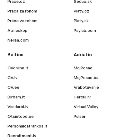
Prace.cz
Seduo.sk
Práca za rohom
Platy.cz
Práce za rohem
Platy.sk
Atmoskop
Paylab.com
Nelisa.com
Baltics
Adriatic
CVonline.lt
MojPosao
CV.lv
MojPosao.ba
CV.ee
Vrabotuvanje
Dirbam.lt
Hercul.hr
Visidarbi.lv
Virtual Valley
Otsintood.ee
Pulser
Personaloatrankos.lt
Recruitment.lv