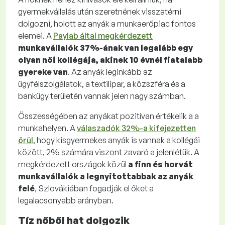
gyermekvállalás után szeretnének visszatérni
dolgozni, holott az anyák a munkaerőpiac fontos
elemei. A
Paylab által megkérdezett
munkavállalók 37%-ának van legalább egy
olyan női kollégája, akinek 10 évnél fiatalabb
gyereke van
. Az anyák leginkább az
ügyfélszolgálatok, a textilipar, a közszféra és a
bankügy területén vannak jelen nagy számban.
Összességében az anyákat pozitívan értékelik a a
munkahelyen. A
válaszadók 32%-a kifejezetten
örül
, hogy kisgyermekes anyák is vannak a kollégái
között, 2% számára viszont zavaró a jelenlétük. A
megkérdezett országok közül
a finn és horvát
munkavállalók a legnyitottabbak az anyák
felé
, Szlovákiában fogadják el őket a
legalacsonyabb arányban.
Tíz nőből hat dolgozik