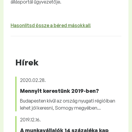
állásportál ügyvezetője.
Hasonlítsd össze a béred másokkal!
Hírek
2020.02.28.
Mennyit kerestünk 2019-ben?
Budapesten kívül az ország nyugati régióiban
lehet jól keresni, Somogy megyében...
2019.12.16.
A munkavállalók 14 százaléka kap