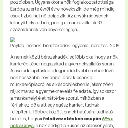
pozcióban. Ugyanakkor a nők foglalkoztatottsága
Európa szerte évről évre növekszik, de még mindig
csak tízből hat nő dolgozik. Az anyák nincsenek
könnyű helyzetben, pedig a munkavállalók 37
százalékának van anya kollégája.
A nemek közti bérszakadék legfőbb oka, hogy a nők
karrierépítése megszakad a gyermekvállalás során.
A családalapításkor a legproduktívabb korban lévő
nők hosszabb-rövidebb időre kiesnek a
munkaerőpiacról és a későbbiekben is jellemzően
rájuk marad a gyermeknevelés feladata, így sokszor
a munkahelyi élet háttérbe szorul, miközben a
férfiak ezidő alatt egy egész karriert tudnak
felépíteni. Többek között ennek hatására tudható
be az is, hogy
a felsővezetésben csupán
6% a
nők aránya
, a nők pedig tipikusan az alacsonyabb,