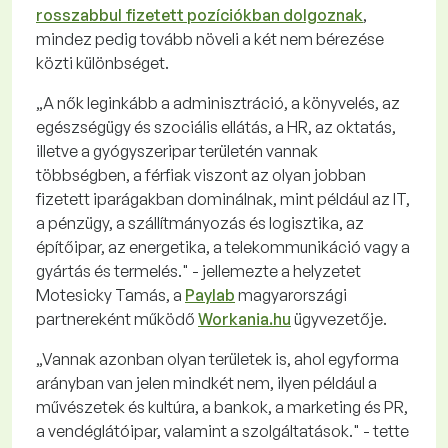
rosszabbul fizetett pozíciókban dolgoznak
,
mindez pedig tovább növeli a két nem bérezése
közti különbséget.
„A nők leginkább a adminisztráció, a könyvelés, az
egészségügy és szociális ellátás, a HR, az oktatás,
illetve a gyógyszeripar területén vannak
többségben, a férfiak viszont az olyan jobban
fizetett iparágakban dominálnak, mint például az IT,
a pénzügy, a szállítmányozás és logisztika, az
építőipar, az energetika, a telekommunikáció vagy a
gyártás és termelés." - jellemezte a helyzetet
Motesicky Tamás, a
Paylab
magyarországi
partnereként működő
Workania.hu
ügyvezetője.
„Vannak azonban olyan területek is, ahol egyforma
arányban van jelen mindkét nem, ilyen például a
művészetek és kultúra, a bankok, a marketing és PR,
a vendéglátóipar, valamint a szolgáltatások." - tette