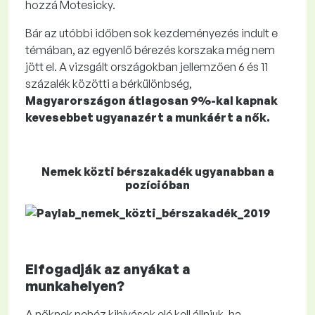
hozzá Motesicky.
Bár az utóbbi időben sok kezdeményezés indult e
témában, az egyenlő bérezés korszaka még nem
jött el. A vizsgált országokban jellemzően 6 és 11
százalék közötti a bérkülönbség,
Magyarországon átlagosan 9%-kal kapnak
kevesebbet ugyanazért a munkáért a nők.
Nemek közti bérszakadék ugyanabban a
pozícióban
Elfogadják az anyákat a
munkahelyen?
A nőknek nehéz kihívások elé kell állniuk, ha