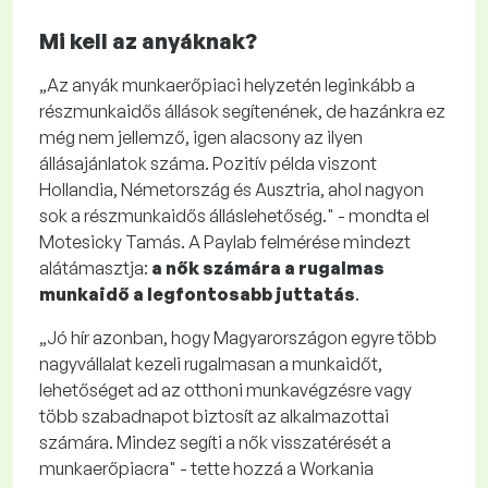
Mi kell az anyáknak?
„Az anyák munkaerőpiaci helyzetén leginkább a
részmunkaidős állások segítenének, de hazánkra ez
még nem jellemző, igen alacsony az ilyen
állásajánlatok száma. Pozitív példa viszont
Hollandia, Németország és Ausztria, ahol nagyon
sok a részmunkaidős álláslehetőség." - mondta el
Motesicky Tamás. A Paylab felmérése mindezt
alátámasztja:
a nők számára a rugalmas
munkaidő a legfontosabb juttatás
.
„Jó hír azonban, hogy Magyarországon egyre több
nagyvállalat kezeli rugalmasan a munkaidőt,
lehetőséget ad az otthoni munkavégzésre vagy
több szabadnapot biztosít az alkalmazottai
számára. Mindez segíti a nők visszatérését a
munkaerőpiacra" - tette hozzá a Workania