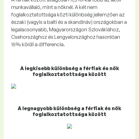
munkavállaló, mint a nőknél. A két nem
foglalkoztatottsága közti különbség jellemzően az
északi (vagyis a balti és a skandináv) országokban a
legalacsonyabb, Magyarországon Szlovákiához,
Csehországhoz és Lengyelországhoz hasonlóan
15% körüli a differencia.
A legkisebb különbség a férfiak és nők
foglalkoztatottsága között
A legnagyobb különbség a férfiak és nők
foglalkoztatottsága között