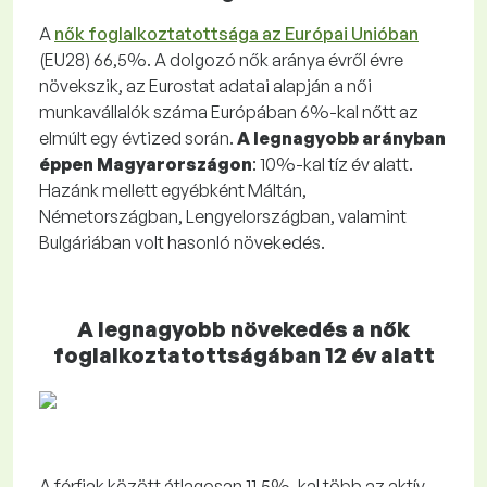
A
nők foglalkoztatottsága az Európai Unióban
(EU28) 66,5%. A dolgozó nők aránya évről évre
növekszik, az Eurostat adatai alapján a női
munkavállalók száma Európában 6%-kal nőtt az
elmúlt egy évtized során.
A legnagyobb arányban
éppen Magyarországon
: 10%-kal tíz év alatt.
Hazánk mellett egyébként Máltán,
Németországban, Lengyelországban, valamint
Bulgáriában volt hasonló növekedés.
A legnagyobb növekedés a nők
foglalkoztatottságában 12 év alatt
A férfiak között átlagosan 11,5%-kal több az aktív