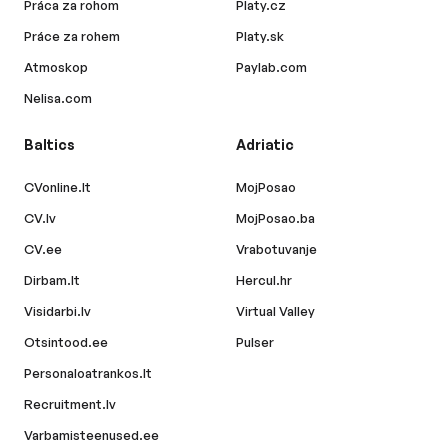
Práca za rohom
Platy.cz
Práce za rohem
Platy.sk
Atmoskop
Paylab.com
Nelisa.com
Baltics
Adriatic
CVonline.lt
MojPosao
CV.lv
MojPosao.ba
CV.ee
Vrabotuvanje
Dirbam.lt
Hercul.hr
Visidarbi.lv
Virtual Valley
Otsintood.ee
Pulser
Personaloatrankos.lt
Recruitment.lv
Varbamisteenused.ee