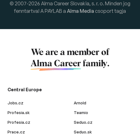
© 2007-2026 Alma Career Slovakia, s. r. o. Minden jog
fenntartva! A PAYLAB a
Alma Media
csoport tagja
We are a member of
Alma Career
family.
Central Europe
Jobs.cz
Arnold
Profesia.sk
Teamio
Profesia.cz
Seduo.cz
Prace.cz
Seduo.sk