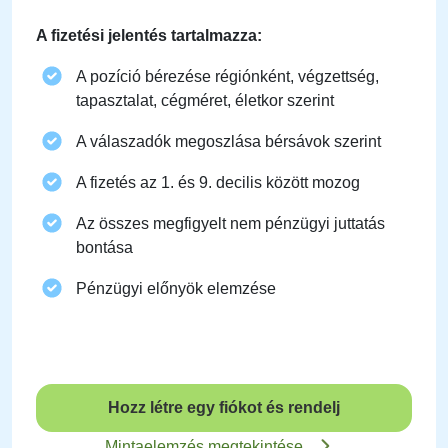
A fizetési jelentés tartalmazza:
A pozíció bérezése régiónként, végzettség,
tapasztalat, cégméret, életkor szerint
A válaszadók megoszlása ​​bérsávok szerint
A fizetés az 1. és 9. decilis között mozog
Az összes megfigyelt nem pénzügyi juttatás
bontása
Pénzügyi előnyök elemzése
Hozz létre egy fiókot és rendelj
Mintaelemzés megtekintése