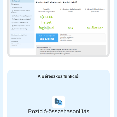
A Béreszköz funkciói
Pozíció-összehasonlítás