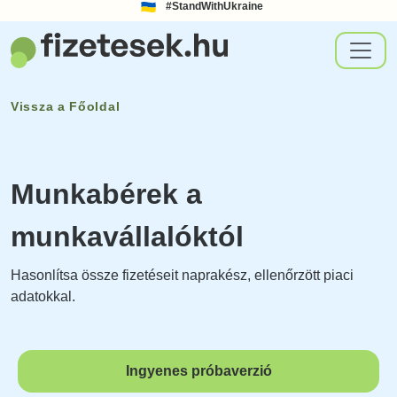
#StandWithUkraine
Vissza a
Főoldal
Munkabérek a
munkavállalóktól
Hasonlítsa össze fizetéseit naprakész, ellenőrzött piaci
adatokkal.
Ingyenes próbaverzió