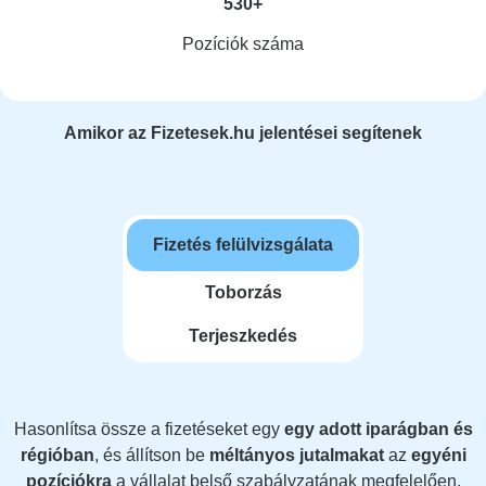
530+
Pozíciók száma
Amikor az Fizetesek.hu jelentései segítenek
Fizetés felülvizsgálata
Toborzás
Terjeszkedés
Hasonlítsa össze a fizetéseket egy
egy adott iparágban és
régióban
, és állítson be
méltányos jutalmakat
az
egyéni
pozíciókra
a vállalat belső szabályzatának megfelelően.