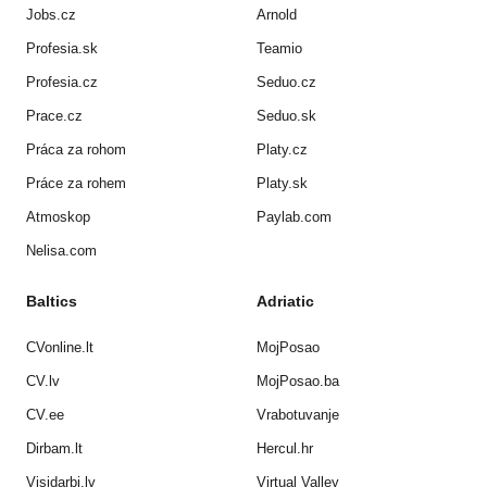
Jobs.cz
Arnold
Profesia.sk
Teamio
Profesia.cz
Seduo.cz
Prace.cz
Seduo.sk
Práca za rohom
Platy.cz
Práce za rohem
Platy.sk
Atmoskop
Paylab.com
Nelisa.com
Baltics
Adriatic
CVonline.lt
MojPosao
CV.lv
MojPosao.ba
CV.ee
Vrabotuvanje
Dirbam.lt
Hercul.hr
Visidarbi.lv
Virtual Valley