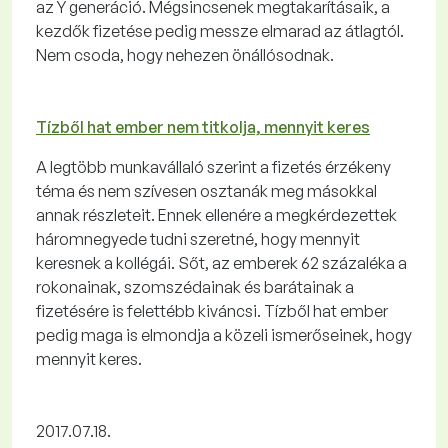
az Y generáció. Mégsincsenek megtakarításaik, a
kezdők fizetése pedig messze elmarad az átlagtól.
Nem csoda, hogy nehezen önállósodnak.
Tízből hat ember nem titkolja, mennyit keres
A legtöbb munkavállaló szerint a fizetés érzékeny
téma és nem szívesen osztanák meg másokkal
annak részleteit. Ennek ellenére a megkérdezettek
háromnegyede tudni szeretné, hogy mennyit
keresnek a kollégái. Sőt, az emberek 62 százaléka a
rokonainak, szomszédainak és barátainak a
fizetésére is felettébb kiváncsi. Tízből hat ember
pedig maga is elmondja a közeli ismerőseinek, hogy
mennyit keres.
2017.07.18.