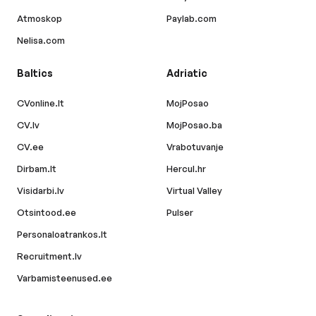
Atmoskop
Paylab.com
Nelisa.com
Baltics
Adriatic
CVonline.lt
MojPosao
CV.lv
MojPosao.ba
CV.ee
Vrabotuvanje
Dirbam.lt
Hercul.hr
Visidarbi.lv
Virtual Valley
Otsintood.ee
Pulser
Personaloatrankos.lt
Recruitment.lv
Varbamisteenused.ee