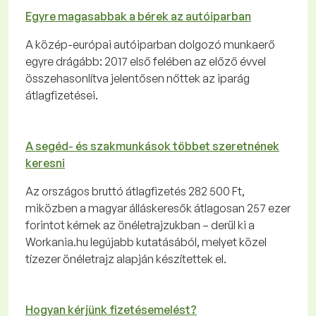
Egyre magasabbak a bérek az autóiparban
A közép-európai autóiparban dolgozó munkaerő
egyre drágább: 2017 első felében az előző évvel
összehasonlítva jelentősen nőttek az iparág
átlagfizetései.
A segéd- és szakmunkások többet szeretnének
keresni
Az országos bruttó átlagfizetés 282 500 Ft,
miközben a magyar álláskeresők átlagosan 257 ezer
forintot kérnek az önéletrajzukban – derül ki a
Workania.hu legújabb kutatásából, melyet közel
tízezer önéletrajz alapján készítettek el.
Hogyan kérjünk fizetésemelést?