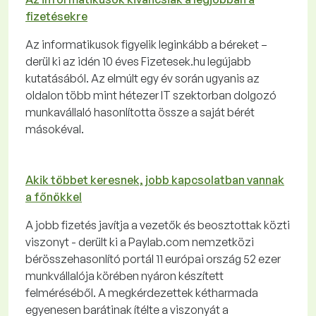
fizetésekre
Az informatikusok figyelik leginkább a béreket –
derül ki az idén 10 éves Fizetesek.hu legújabb
kutatásából. Az elmúlt egy év során ugyanis az
oldalon több mint hétezer IT szektorban dolgozó
munkavállaló hasonlította össze a saját bérét
másokéval.
Akik többet keresnek, jobb kapcsolatban vannak
a főnökkel
A jobb fizetés javítja a vezetők és beosztottak közti
viszonyt - derült ki a Paylab.com nemzetközi
bérösszehasonlító portál 11 európai ország 52 ezer
munkvállalója körében nyáron készített
felméréséből. A megkérdezettek kétharmada
egyenesen barátinak ítélte a viszonyát a