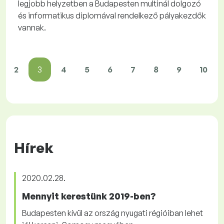
legjobb helyzetben a Budapesten multinál dolgozó
és informatikus diplomával rendelkező pályakezdők
vannak.
2
3
4
5
6
7
8
9
10
Hírek
2020.02.28.
Mennyit kerestünk 2019-ben?
Budapesten kívül az ország nyugati régióiban lehet