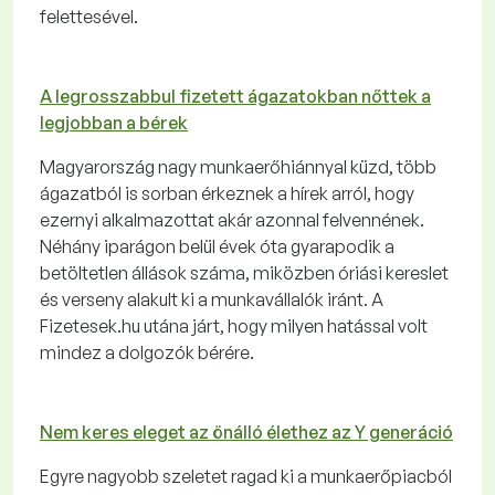
felettesével.
A legrosszabbul fizetett ágazatokban nőttek a
legjobban a bérek
Magyarország nagy munkaerőhiánnyal küzd, több
ágazatból is sorban érkeznek a hírek arról, hogy
ezernyi alkalmazottat akár azonnal felvennének.
Néhány iparágon belül évek óta gyarapodik a
betöltetlen állások száma, miközben óriási kereslet
és verseny alakult ki a munkavállalók iránt. A
Fizetesek.hu utána járt, hogy milyen hatással volt
mindez a dolgozók bérére.
Nem keres eleget az önálló élethez az Y generáció
Egyre nagyobb szeletet ragad ki a munkaerőpiacból