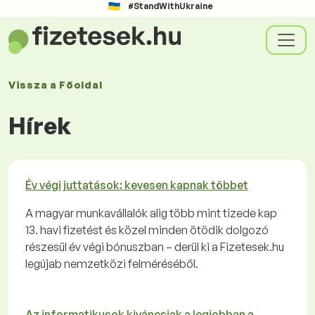
#StandWithUkraine
Vissza a
Főoldal
Hírek
Év végi juttatások: kevesen kapnak többet
A magyar munkavállalók alig több mint tizede kap
13. havi fizetést és közel minden ötödik dolgozó
részesül év végi bónuszban – derül ki a Fizetesek.hu
legújab nemzetközi felméréséből.
Az informatikusok kiváncsiak a legjobban a