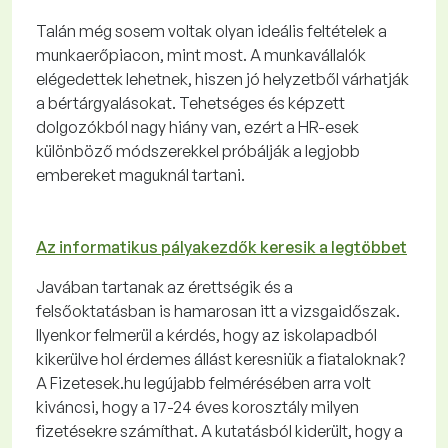
Talán még sosem voltak olyan ideális feltételek a
munkaerőpiacon, mint most. A munkavállalók
elégedettek lehetnek, hiszen jó helyzetből várhatják
a bértárgyalásokat. Tehetséges és képzett
dolgozókból nagy hiány van, ezért a HR-esek
különböző módszerekkel próbálják a legjobb
embereket maguknál tartani.
Az informatikus pályakezdők keresik a legtöbbet
Javában tartanak az érettségik és a
felsőoktatásban is hamarosan itt a vizsgaidőszak.
Ilyenkor felmerül a kérdés, hogy az iskolapadból
kikerülve hol érdemes állást keresniük a fiataloknak?
A Fizetesek.hu legújabb felmérésében arra volt
kiváncsi, hogy a 17-24 éves korosztály milyen
fizetésekre számíthat. A kutatásból kiderült, hogy a