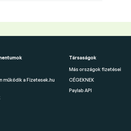
mentumok
Társaságok
Más országok fizetései
 működik a Fizetesek.hu
CÉGEKNEK
Paylab API
k