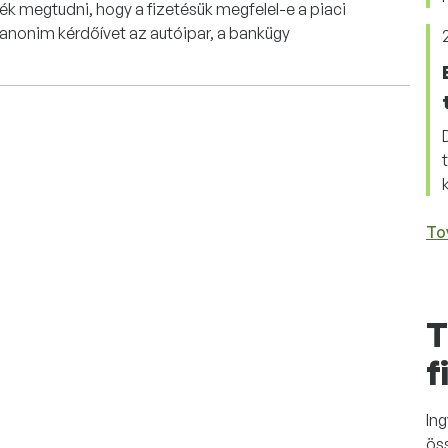
k megtudni, hogy a fizetésük megfelel-e a piaci
z anonim kérdőívet az autóipar, a bankügy
To
T
f
In
ös