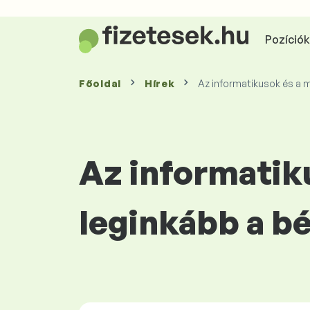
Pozíciók 
Főoldal
Hírek
Az informatikusok és a m
Az informatik
leginkább a b