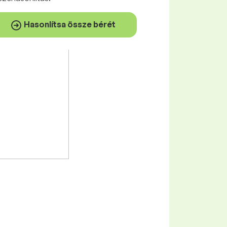
Hasonlítsa össze bérét