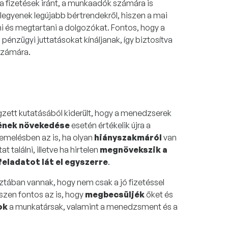
 fizetések iránt, a munkaadók számára is
legyenek legújabb bértrendekről, hiszen a mai
 és megtartani a dolgozókat. Fontos, hogy a
énzügyi juttatásokat kínáljanak, így biztosítva
számára.
gzett kutatásából kiderült, hogy a menedzserek
ének növekedése
esetén értékelik újra a
semelésben az is, ha olyan
hiányszakmáról
van
 találni, illetve ha hirtelen
megnövekszik a
feladatot lát el egyszerre
.
tában vannak, hogy nem csak a jó fizetéssel
szen fontos az is, hogy
megbecsüljék
őket és
ok
a munkatársak, valamint a menedzsment és a