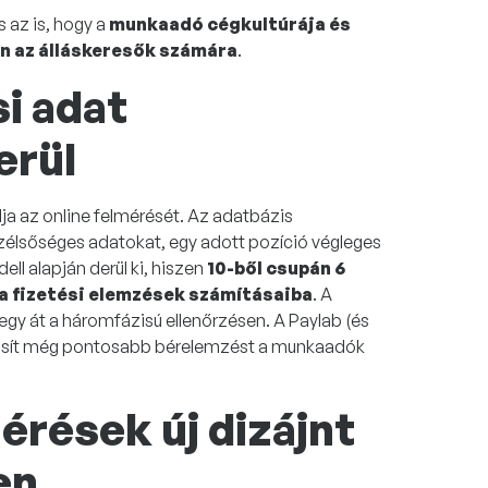
 az is, hogy a
munkaadó cégkultúrája és
en az álláskeresők számára
.
i adat
erül
lja az online felmérését. Az adatbázis
szélsőséges adatokat, egy adott pozíció végleges
ll alapján derül ki, hiszen
10-ből csupán 6
e a fizetési elemzések számításaiba
. A
y át a háromfázisú ellenőrzésen. A Paylab (és
iztosít még pontosabb bérelemzést a munkaadók
mérések új dizájnt
en