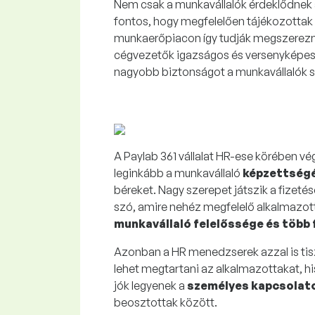
Nem csak a munkavállalók érdeklődnek a
fontos, hogy megfelelően tájékozottak 
munkaerőpiacon így tudják megszerezni
cégvezetők igazságos és versenyképes p
nagyobb biztonságot a munkavállalók 
A Paylab 361 vállalat HR-ese körében vé
leginkább a munkavállaló
képzettség
béreket. Nagy szerepet játszik a fizeté
szó, amire nehéz megfelelő alkalmazottat
munkavállaló felelőssége és több 
Azonban a HR menedzserek azzal is tisz
lehet megtartani az alkalmazottakat, hi
jók legyenek a
személyes kapcsolat
beosztottak között.