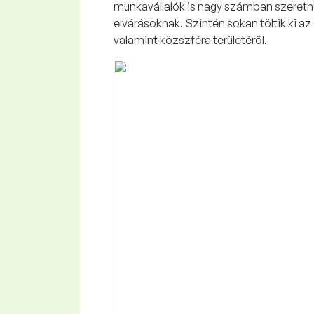
munkavállalók is nagy számban szeretné
elvárásoknak. Szintén sokan töltik ki a
valamint közszféra területéről.