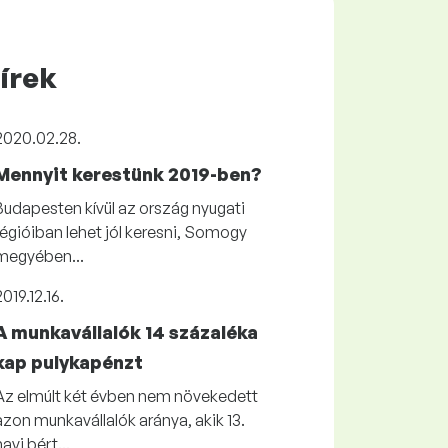
írek
2020.02.28.
Mennyit kerestünk 2019-ben?
Budapesten kívül az ország nyugati
régióiban lehet jól keresni, Somogy
megyében...
2019.12.16.
A munkavállalók 14 százaléka
kap pulykapénzt
Az elmúlt két évben nem növekedett
azon munkavállalók aránya, akik 13.
havi bért...