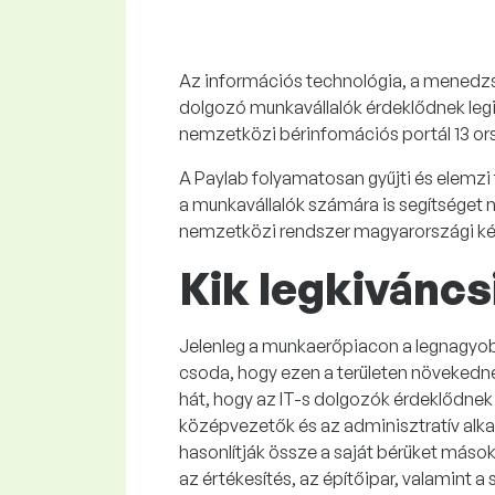
Az információs technológia, a menedzs
dolgozó munkavállalók érdeklődnek legink
nemzetközi bérinfomációs portál 13 or
A Paylab folyamatosan gyűjti és elemzi 
a munkavállalók számára is segítséget ny
nemzetközi rendszer magyarországi kép
Kik legkivánc
Jelenleg a munkaerőpiacon a legnagyobb
csoda, hogy ezen a területen növekedn
hát, hogy az IT-s dolgozók érdeklődnek 
középvezetők és az adminisztratív alkal
hasonlítják össze a saját bérüket máso
az értékesítés, az építőipar, valamint a