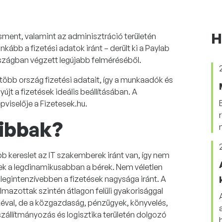
H
ment, valamint az adminisztráció területén
ább a fizetési adatok iránt – derült ki a Paylab
szágban végzett legújabb felméréséből.
több ország fizetési adatait, így a munkaadók és
újt a fizetések ideális beállításában. A
viselője a Fizetesek.hu.
sibbak?
 kereslet az IT szakemberek iránt van, így nem
ek a legdinamikusabban a bérek. Nem véletlen
legintenzívebben a fizetések nagysága iránt. A
mazottak szintén átlagon felüli gyakorisággal
kéval, de a közgazdaság, pénzügyek, könyvelés,
 szállítmányozás és logisztika területén dolgozó