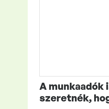
A munkaadók i
szeretnék, hog