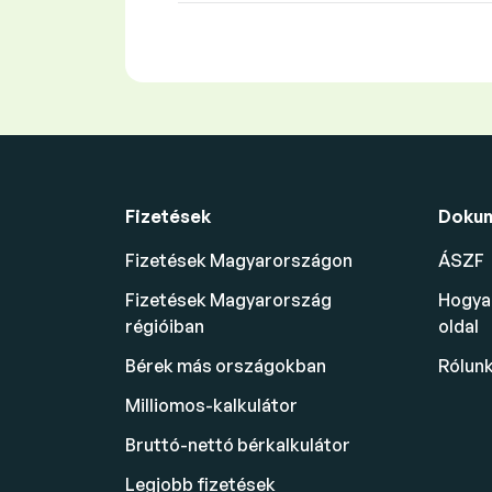
Fizetések
Doku
Fizetések Magyarországon
ÁSZF
Fizetések Magyarország
Hogyan
régióiban
oldal
Bérek más országokban
Rólun
Milliomos-kalkulátor
Bruttó-nettó bérkalkulátor
Legjobb fizetések