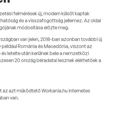
zetési felmérések új, modern külsőt kaptak
áthatóság és a visszafogottság jellemez. Az oldal
 logójának módosítása előzte meg.
rszágban van jelen, 2018-ban azonban további új
y például Románia és Macedónia, viszont az
v letelte után kerülnek bele a nemzetközi
szesen 20 ország béradatai lesznek elérhetőek a
int az azt működtető Workania.hu internetes
ában van.