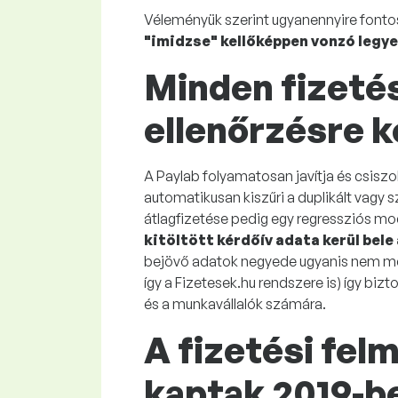
Véleményük szerint ugyanennyire fontos
"imidzse" kellőképpen vonzó legy
Minden fizetés
ellenőrzésre k
A Paylab folyamatosan javítja és csiszo
automatikusan kiszűri a duplikált vagy 
átlagfizetése pedig egy regressziós mode
kitöltött kérdőív adata kerül bel
bejövő adatok negyede ugyanis nem meg
így a Fizetesek.hu rendszere is) így b
és a munkavállalók számára.
A fizetési fel
kaptak 2019-b