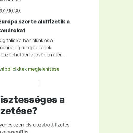
2019.10.30.
Európa szerte alulfizetik a
tanárokat
Digitális korban élünk és a
technológiai fejlődésnek
köszönhetően a jövőben átér...
vábbi cikkek megjelenítése
isztességes
a
izetése?
gyenes
személyre szabott fizetési
szehasonlítás.