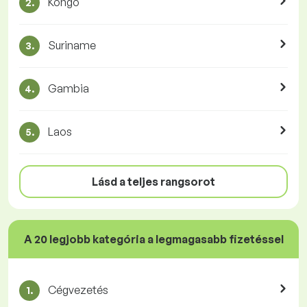
Kongó
2.
Suriname
3.
Gambia
4.
Laos
5.
Lásd a teljes rangsorot
A 20 legjobb kategória a legmagasabb fizetéssel
Cégvezetés
1.