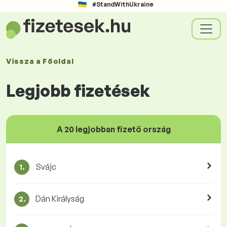
#StandWithUkraine
Vissza a
Főoldal
Legjobb fizetések
A 20 legjobban fizető ország
Svájc
1.
Dán Királyság
2.