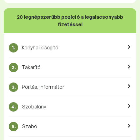
20 legnépszerűbb pozíció a legalacsonyabb
fizetéssel
Konyhai kisegítő
1.
Takarító
2.
Portás, informátor
3.
Szobalány
4.
Szabó
5.