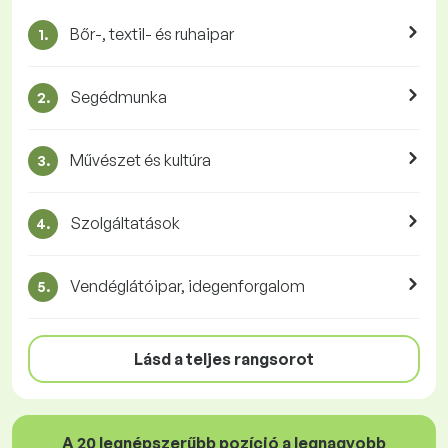
Bőr-, textil- és ruhaipar
1.
Segédmunka
2.
Művészet és kultúra
3.
Szolgáltatások
4.
Vendéglátóipar, idegenforgalom
5.
Lásd a teljes rangsorot
A 20 legnépszerűbb pozíció a legnagyobb