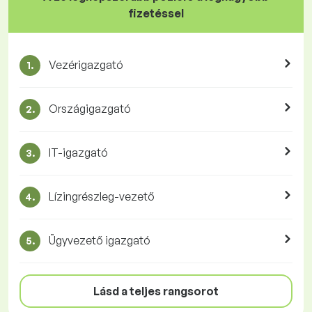
fizetéssel
Vezérigazgató
1.
Országigazgató
2.
IT-igazgató
3.
Lízingrészleg-vezető
4.
Ügyvezető igazgató
5.
Lásd a teljes rangsorot