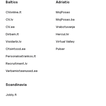
Baltics
Adriatic
CVonline.lt
MojPosao
CV.lv
MojPosao.ba
CV.ee
Vrabotuvanje
Dirbam.lt
Hercul.hr
Visidarbi.lv
Virtual Valley
Otsintood.ee
Pulser
Personaloatrankos.lt
Recruitment.lv
Varbamisteenused.ee
Scandinavia
Jobly.fi