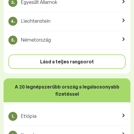
Egyesült Államok
3.
Liechtenstein
4.
Németország
5.
Lásd a teljes rangsorot
A 20 legnépszerűbb ország a legalacsonyabb
fizetéssel
Etiópia
1.