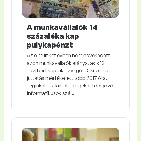
A munkavállalók 14
százaléka kap
pulykapénzt
Az elmúlt két évben nem növekedett
azon munkavállalók aránya, akik 13.
havi bért kaptak év végén. Csupán a
juttatás mértéke lett több 2017 óta.
Leginkább a külföldi cégeknél dolgozó
informatikusok szá...