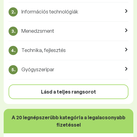
Információs technológiák
2.
Menedzsment
3.
Technika, fejlesztés
4.
Gyógyszeripar
5.
Lásd a teljes rangsorot
A 20 legnépszerűbb kategória a legalacsonyabb
fizetéssel