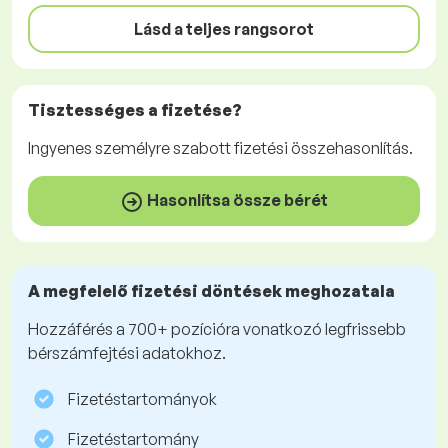
Lásd a teljes rangsorot
Tisztességes
a fizetése?
Ingyenes
személyre szabott fizetési összehasonlítás.
Hasonlítsa össze bérét
A megfelelő fizetési döntések meghozatala
Hozzáférés a 700+ pozícióra vonatkozó legfrissebb
bérszámfejtési adatokhoz.
Fizetéstartományok
Fizetéstartomány