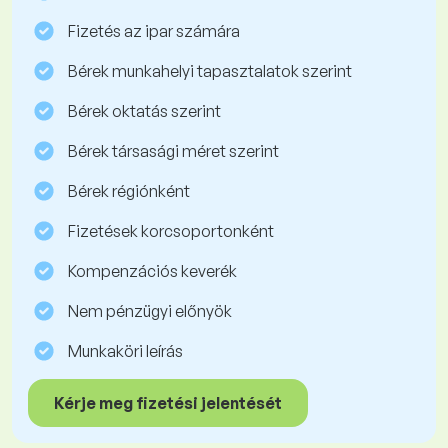
Fizetés az ipar számára
Bérek munkahelyi tapasztalatok szerint
Bérek oktatás szerint
Bérek társasági méret szerint
Bérek régiónként
Fizetések korcsoportonként
Kompenzációs keverék
Nem pénzügyi előnyök
Munkaköri leírás
Kérje meg fizetési jelentését