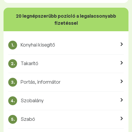
20 legnépszerűbb pozíció a legalacsonyabb
fizetéssel
Konyhai kisegítő
1.
Takarító
2.
Portás, informátor
3.
Szobalány
4.
Szabó
5.