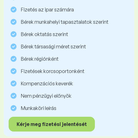
Fizetés az ipar számára
Bérek munkahelyi tapasztalatok szerint
Bérek oktatás szerint
Bérek társasági méret szerint
Bérek régiónként
Fizetések korcsoportonként
Kompenzációs keverék
Nem pénzügyi előnyök
Munkaköri leírás
Kérje meg fizetési jelentését