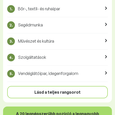
Bőr-, textil- és ruhaipar
1.
Segédmunka
2.
Művészet és kultúra
3.
Szolgáltatások
4.
Vendéglátóipar, idegenforgalom
5.
Lásd a teljes rangsorot
A 20 legnépszerűbb pozíció a legnagyobb