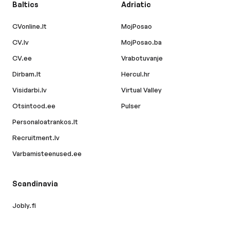
Baltics
Adriatic
CVonline.lt
MojPosao
CV.lv
MojPosao.ba
CV.ee
Vrabotuvanje
Dirbam.lt
Hercul.hr
Visidarbi.lv
Virtual Valley
Otsintood.ee
Pulser
Personaloatrankos.lt
Recruitment.lv
Varbamisteenused.ee
Scandinavia
Jobly.fi