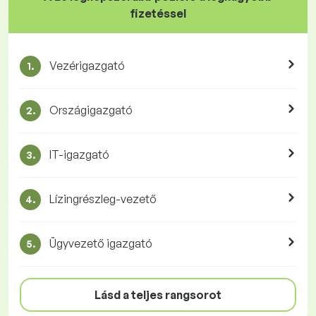
fizetéssel
Vezérigazgató
1.
Országigazgató
2.
IT-igazgató
3.
Lízingrészleg-vezető
4.
Ügyvezető igazgató
5.
Lásd a teljes rangsorot