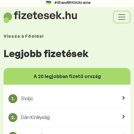
#StandWithUkraine
Vissza a
Főoldal
Legjobb fizetések
A 20 legjobban fizető ország
Svájc
1.
Dán Királyság
2.