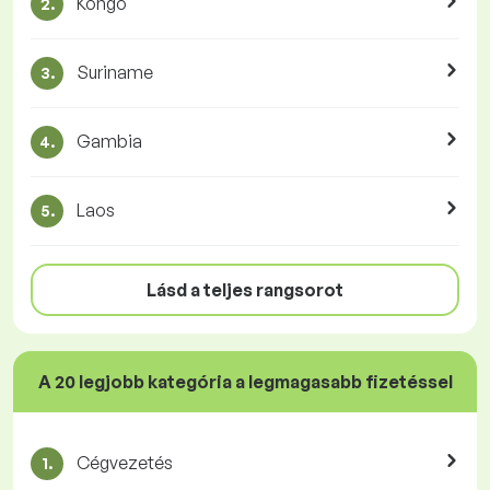
Kongó
2.
Suriname
3.
Gambia
4.
Laos
5.
Lásd a teljes rangsorot
A 20 legjobb kategória a legmagasabb fizetéssel
Cégvezetés
1.