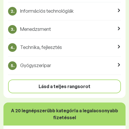
Információs technológiák
2.
Menedzsment
3.
Technika, fejlesztés
4.
Gyógyszeripar
5.
Lásd a teljes rangsorot
A 20 legnépszerűbb kategória a legalacsonyabb
fizetéssel