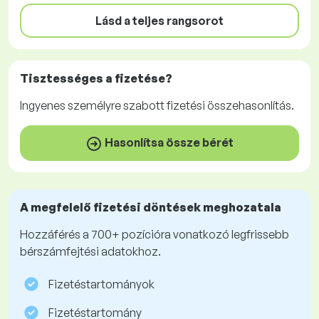
Lásd a teljes rangsorot
Tisztességes
a fizetése?
Ingyenes
személyre szabott fizetési összehasonlítás.
Hasonlítsa össze bérét
A megfelelő fizetési döntések meghozatala
Hozzáférés a 700+ pozícióra vonatkozó legfrissebb
bérszámfejtési adatokhoz.
Fizetéstartományok
Fizetéstartomány