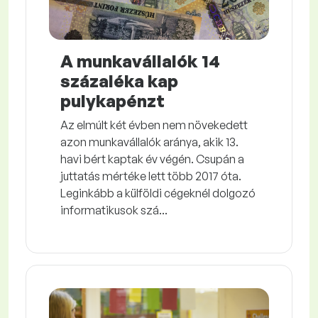
A munkavállalók 14
százaléka kap
pulykapénzt
Az elmúlt két évben nem növekedett
azon munkavállalók aránya, akik 13.
havi bért kaptak év végén. Csupán a
juttatás mértéke lett több 2017 óta.
Leginkább a külföldi cégeknél dolgozó
informatikusok szá...