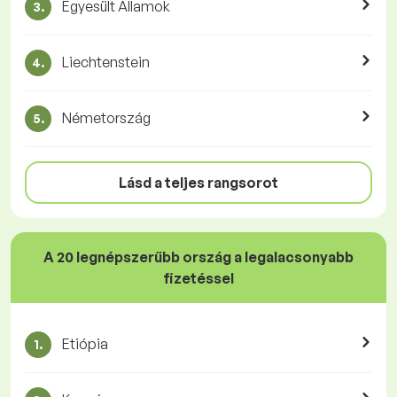
Egyesült Államok
3.
Liechtenstein
4.
Németország
5.
Lásd a teljes rangsorot
A 20 legnépszerűbb ország a legalacsonyabb
fizetéssel
Etiópia
1.