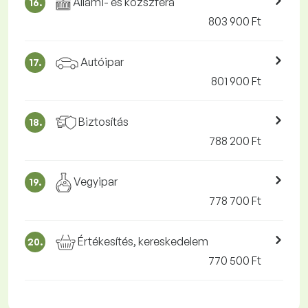
Állami- és közszféra
16.
803 900 Ft
Autóipar
17.
801 900 Ft
Biztosítás
18.
788 200 Ft
Vegyipar
19.
778 700 Ft
Értékesítés, kereskedelem
20.
770 500 Ft