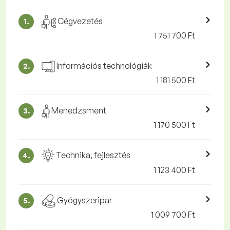
Cégvezetés
1.
1 751 700 Ft
Információs technológiák
2.
1 181 500 Ft
Menedzsment
3.
1 170 500 Ft
Technika, fejlesztés
4.
1 123 400 Ft
Gyógyszeripar
5.
1 009 700 Ft