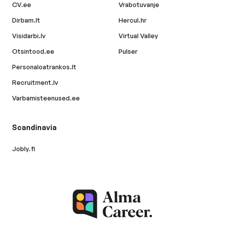
CV.ee
Vrabotuvanje
Dirbam.lt
Hercul.hr
Visidarbi.lv
Virtual Valley
Otsintood.ee
Pulser
Personaloatrankos.lt
Recruitment.lv
Varbamisteenused.ee
Scandinavia
Jobly.fi