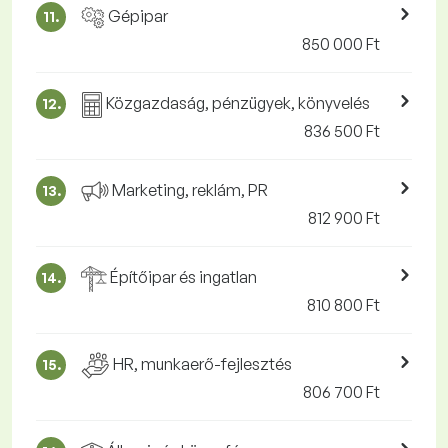
Gépipar
11.
850 000 Ft
Közgazdaság, pénzügyek, könyvelés
12.
836 500 Ft
Marketing, reklám, PR
13.
812 900 Ft
Építőipar és ingatlan
14.
810 800 Ft
HR, munkaerő-fejlesztés
15.
806 700 Ft