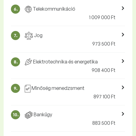
Telekommunikáció
6.
1 009 000 Ft
Jog
7.
973 500 Ft
Elektrotechnika és energetika
8.
908 400 Ft
Minőség menedzsment
9.
897 100 Ft
Bankügy
10.
883 500 Ft