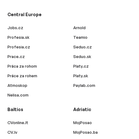
Central Europe
Jobs.cz
Arnold
Profesia.sk
Teamio
Profesia.cz
Seduo.cz
Prace.cz
Seduo.sk
Práca za rohom
Platy.cz
Práce za rohem
Platy.sk
Atmoskop
Paylab.com
Nelisa.com
Baltics
Adriatic
CVonline.lt
MojPosao
CV.lv
MojPosao.ba