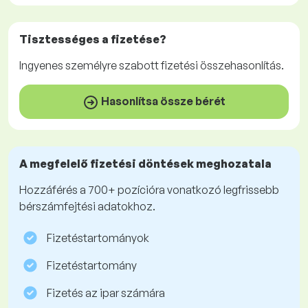
Tisztességes
a fizetése?
Ingyenes
személyre szabott fizetési összehasonlítás.
Hasonlítsa össze bérét
A megfelelő fizetési döntések meghozatala
Hozzáférés a 700+ pozícióra vonatkozó legfrissebb
bérszámfejtési adatokhoz.
Fizetéstartományok
Fizetéstartomány
Fizetés az ipar számára