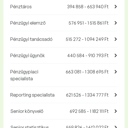
Pénztáros
394 858 - 653 940 Ft
Pénzügyi elemző
576 951 - 1 515 861 Ft
Pénzügyi tanácsadó
515 272 - 1 094 249 Ft
Pénzügyi ügynök
440 584 - 910 793 Ft
Pénzügypiaci
663 081 - 1 308 695 Ft
specialista
Reporting specialista
621 526 - 1 334 777 Ft
Senior könyvelő
692 585 - 1 182 111 Ft
Senior statisztikus
559 826 - 1 612 022 Ft