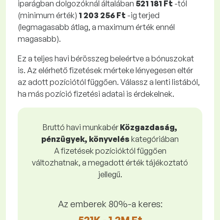
iparágban dolgozóknál általában
521 181 Ft
-tól
(minimum érték)
1 203 256 Ft
-ig terjed
(legmagasabb átlag, a maximum érték ennél
magasabb).
Ez a teljes havi bérösszeg beleértve a bónuszokat
is. Az elérhető fizetések mérteke lényegesen eltér
az adott pozíciótól függően. Válassz a lenti listából,
ha más pozíció fizetési adatai is érdekelnek.
Bruttó havi munkabér
Közgazdaság,
pénzügyek, könyvelés
kategóriában
A fizetések pozícióktól függően
változhatnak, a megadott érték tájékoztató
jellegű.
Az emberek 80%-a keres:
521K - 1,2M Ft