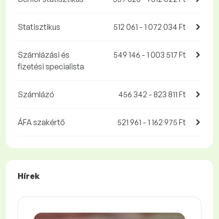
Statisztikus
512 061 - 1 072 034 Ft
Számlázási és
549 146 - 1 003 517 Ft
fizetési specialista
Számlázó
456 342 - 823 811 Ft
ÁFA szakértő
521 961 - 1 162 975 Ft
Hírek