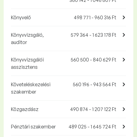
380 142 - 1 046 807 Ft
Könyvelő
498 771 - 960 316 Ft
Könyvvizsgáló,
579 364 - 1 623 178 Ft
auditor
Könyvvizsgálói
560 500 - 840 629 Ft
asszisztens
Követeléskezelési
560 196 - 943 564 Ft
szakember
Közgazdász
490 874 - 1 207 122 Ft
Pénztári szakember
489 025 - 1 645 724 Ft