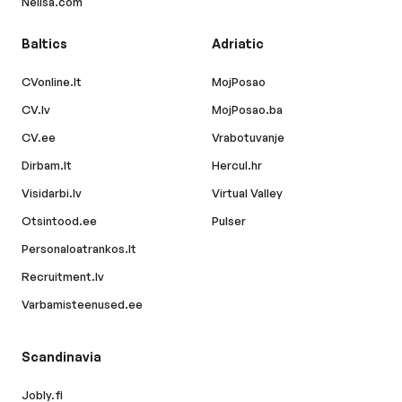
Nelisa.com
Baltics
Adriatic
CVonline.lt
MojPosao
CV.lv
MojPosao.ba
CV.ee
Vrabotuvanje
Dirbam.lt
Hercul.hr
Visidarbi.lv
Virtual Valley
Otsintood.ee
Pulser
Personaloatrankos.lt
Recruitment.lv
Varbamisteenused.ee
Scandinavia
Jobly.fi