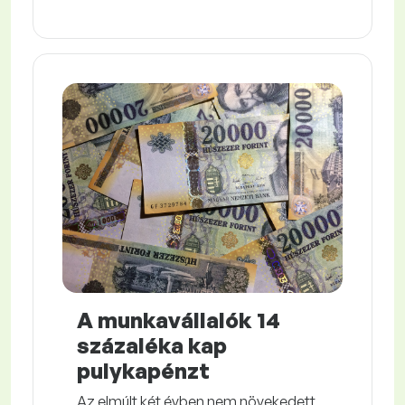
A munkavállalók 14
százaléka kap
pulykapénzt
Az elmúlt két évben nem növekedett