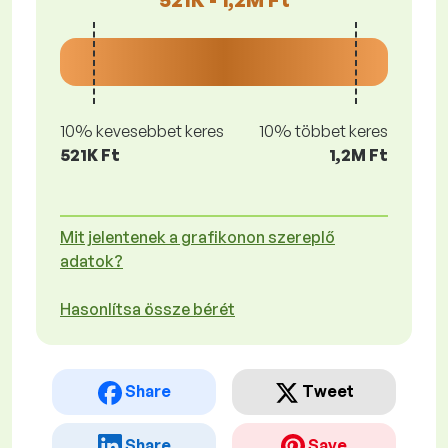
10% kevesebbet keres
10% többet keres
521K Ft
1,2M Ft
Mit jelentenek a grafikonon szereplő
adatok?
Hasonlítsa össze bérét
Share
Tweet
Share
Save