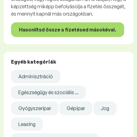
képzettség miképp befolyásolja a fizetés összegét,
és mennyit kapnál más országokban.
Hasonlítsd össze a fizetésed másokéval.
Egyéb kategóriák
Adminisztráció
Egészségügy és szociális ...
Gyógyszeripar
Gépipar
Jog
Leasing