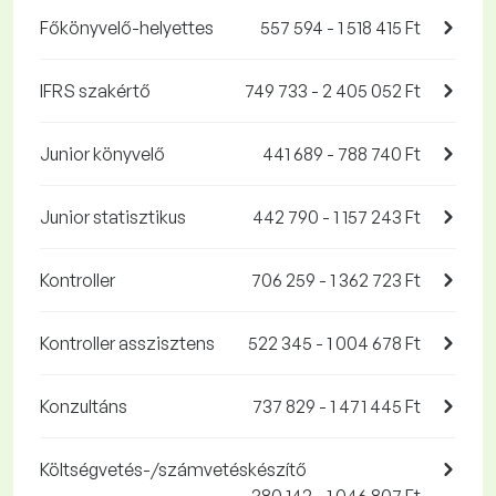
Főkönyvelő-helyettes
557 594 - 1 518 415 Ft
IFRS szakértő
749 733 - 2 405 052 Ft
Junior könyvelő
441 689 - 788 740 Ft
Junior statisztikus
442 790 - 1 157 243 Ft
Kontroller
706 259 - 1 362 723 Ft
Kontroller asszisztens
522 345 - 1 004 678 Ft
Konzultáns
737 829 - 1 471 445 Ft
Költségvetés-/számvetéskészítő