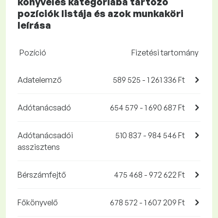
könyvelés kategóriába tartozó
pozíciók listája és azok munkaköri
leírása
Pozíció
Fizetési tartomány
Adatelemző
589 525 - 1 261 336 Ft
Adótanácsadó
654 579 - 1 690 687 Ft
Adótanácsadói
510 837 - 984 546 Ft
asszisztens
Bérszámfejtő
475 468 - 972 622 Ft
Főkönyvelő
678 572 - 1 607 209 Ft