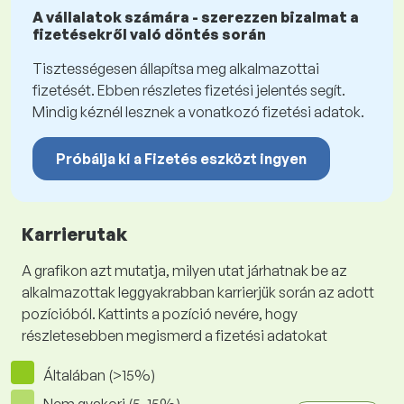
A vállalatok számára - szerezzen bizalmat a
fizetésekről való döntés során
Tisztességesen állapítsa meg alkalmazottai
fizetését. Ebben részletes fizetési jelentés segít.
Mindig kéznél lesznek a vonatkozó fizetési adatok.
Próbálja ki a Fizetés eszközt ingyen
Karrierutak
A grafikon azt mutatja, milyen utat járhatnak be az
alkalmazottak leggyakrabban karrierjük során az adott
pozícióból. Kattints a pozíció nevére, hogy
részletesebben megismerd a fizetési adatokat
Általában (>15%)