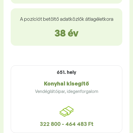
A pozíciót betöltő adatközlők átlagéletkora
38 év
651. hely
Konyhai kisegítő
Vendéglátóipar, idegenforgalom
322 800 - 464 483 Ft