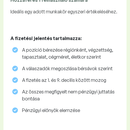
Hozzáférés 1 felhasználó számára
Ideális egy adott munkakör egyszeri értékeléséhez.
A fizetési jelentés tartalmazza:
A pozíció bérezése régiónként, végzettség,
tapasztalat, cégméret, életkor szerint
A válaszadók megoszlása ​​bérsávok szerint
A fizetés az 1. és 9. decilis között mozog
Az összes megfigyelt nem pénzügyi juttatás
bontása
Pénzügyi előnyök elemzése