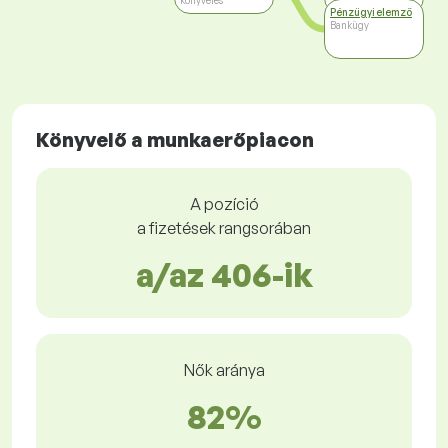
könyvelés
Pénzügyi elemző
Bankügy
Könyvelő a munkaerőpiacon
A pozíció
a fizetések rangsorában
a/az 406-ik
Nők aránya
82%