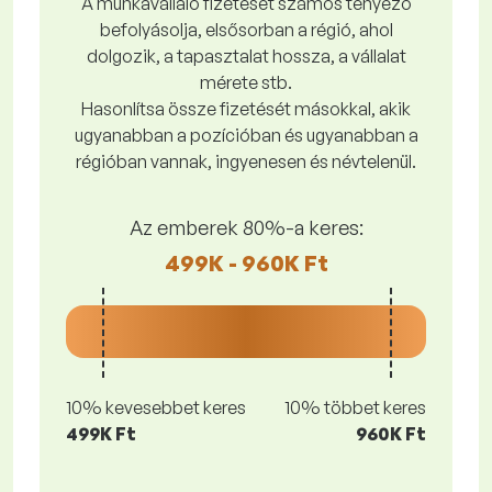
A munkavállaló fizetését számos tényező
befolyásolja, elsősorban a régió, ahol
dolgozik, a tapasztalat hossza, a vállalat
mérete stb.
Hasonlítsa össze fizetését másokkal, akik
ugyanabban a pozícióban és ugyanabban a
régióban vannak, ingyenesen és névtelenül.
Az emberek 80%-a keres:
499K - 960K Ft
10% kevesebbet keres
10% többet keres
499K Ft
960K Ft