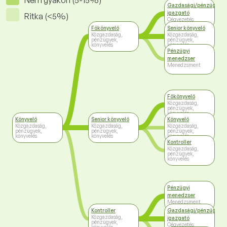
Nem gyakori (5-15%)
Gazdasági/pénzügyi
igazgató
Ritka (<5%)
Cégvezetés
Főkönyvelő
Senior könyvelő
Közgazdaság,
Közgazdaság,
pénzügyek,
pénzügyek,
könyvelés
könyvelés
Pénzügyi
menedzser
Menedzsment
Főkönyvelő
Közgazdaság,
pénzügyek,
könyvelés
Könyvelő
Senior könyvelő
Könyvelő
Közgazdaság,
Közgazdaság,
Közgazdaság,
pénzügyek,
pénzügyek,
pénzügyek,
könyvelés
könyvelés
könyvelés
Kontroller
Közgazdaság,
pénzügyek,
könyvelés
Pénzügyi
menedzser
Menedzsment
Kontroller
Gazdasági/pénzügyi
Közgazdaság,
igazgató
pénzügyek,
Cégvezetés