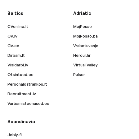
Baltics
Adriatic
CVonline.lt
MojPosao
CV.lv
MojPosao.ba
CV.ee
Vrabotuvanje
Dirbam.lt
Hercul.hr
Visidarbi.lv
Virtual Valley
Otsintood.ee
Pulser
Personaloatrankos.lt
Recruitment.lv
Varbamisteenused.ee
Scandinavia
Jobly.fi