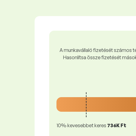
A munkavállaló fizetését számos tén
Hasonlítsa össze fizetését mások
10% kevesebbet keres
736K Ft