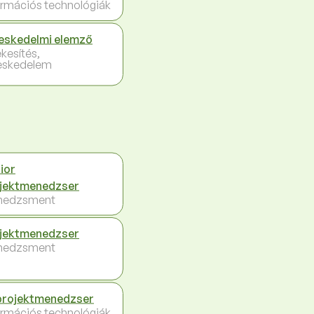
ormációs technológiák
eskedelmi elemző
ékesítés,
eskedelem
ior
jektmenedzser
nedzsment
jektmenedzser
nedzsment
projektmenedzser
ormációs technológiák