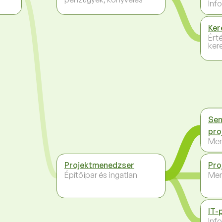
Inf
Ker
Ért
ker
Sen
pro
Me
Projektmenedzser
Pro
Építőipar és ingatlan
Me
IT-
Inf