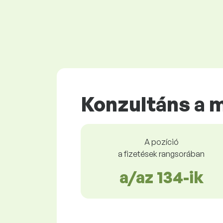
Konzultáns a 
A pozíció
a fizetések rangsorában
a/az 134-ik