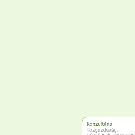
Konzultáns
Közgazdaság,
pénzügyek, könyvelés