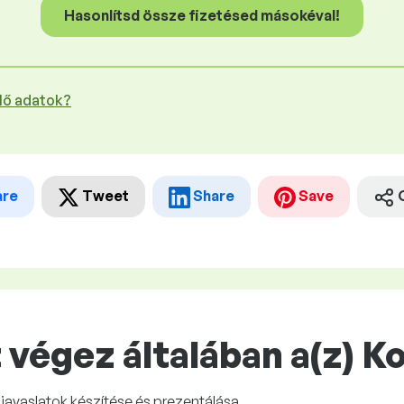
Hasonlítsd össze fizetésed másokéval!
plő adatok?
are
Tweet
Share
Save
végez általában a(z) K
javaslatok készítése és prezentálása.