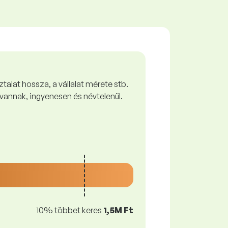
talat hossza, a vállalat mérete stb.
vannak, ingyenesen és névtelenül.
10% többet keres
1,5M Ft