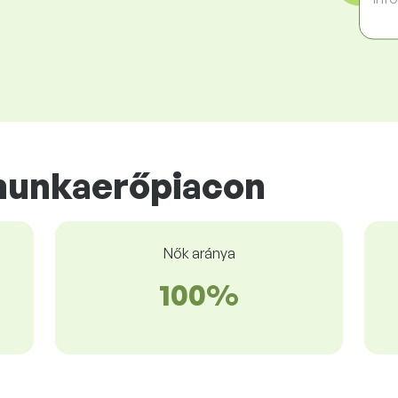
munkaerőpiacon
Nők aránya
100%