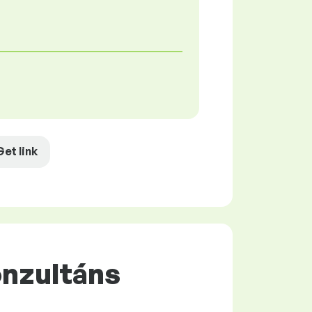
Get link
onzultáns