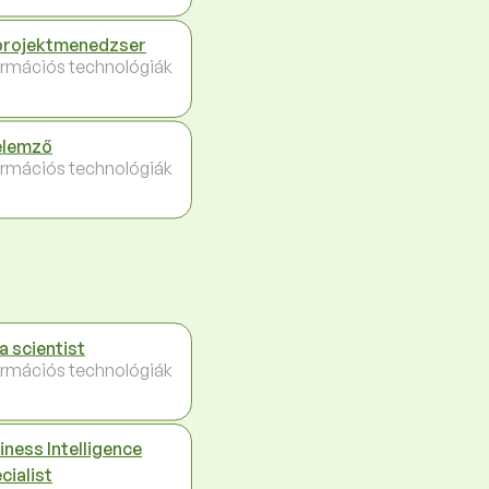
projektmenedzser
ormációs technológiák
elemző
ormációs technológiák
a scientist
ormációs technológiák
iness Intelligence
cialist