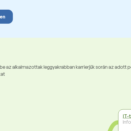
yen
 be az alkalmazottak leggyakrabban karrierjük során az adott p
kat
IT-
Inf