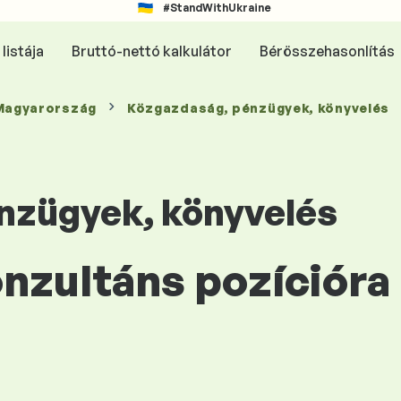
#StandWithUkraine
listája
Bruttó-nettó kalkulátor
Bérösszehasonlítás
 Magyarország
Közgazdaság, pénzügyek, könyvelés
nzügyek, könyvelés
Konzultáns pozíciór