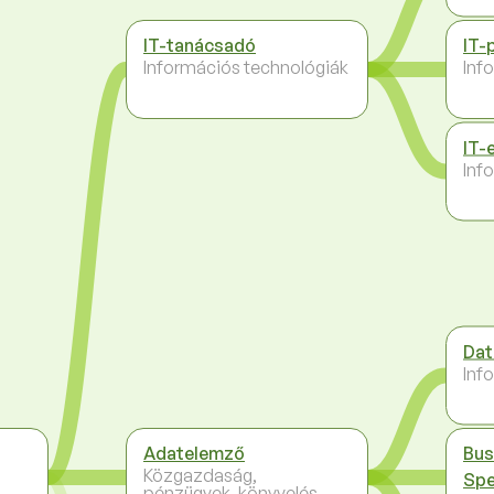
IT-tanácsadó
IT-
Információs technológiák
Inf
IT-
Inf
Dat
Inf
Adatelemző
Bus
Közgazdaság,
Spe
pénzügyek, könyvelés