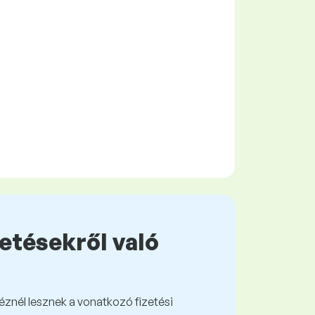
zetésekről való
kéznél lesznek a vonatkozó fizetési