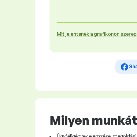
Mit jelentenek a grafikonon szere
Sh
Milyen munkát 
Ügyféligények elemzése, megoldási 