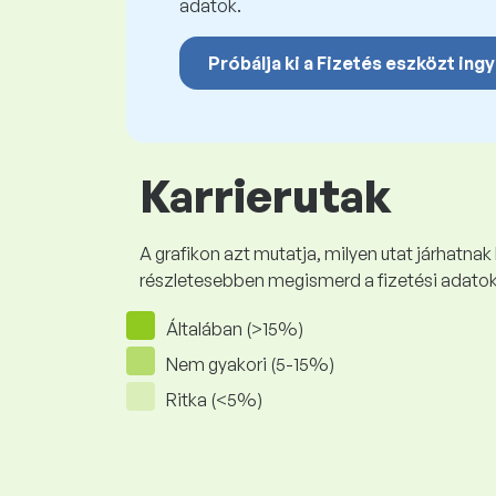
adatok.
Próbálja ki a Fizetés eszközt ing
Karrierutak
A grafikon azt mutatja, milyen utat járhatnak
részletesebben megismerd a fizetési adato
Általában (>15%)
Nem gyakori (5-15%)
Ritka (<5%)