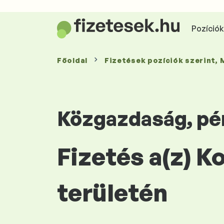
Pozíciók 
Főoldal
Fizetések
pozíciók szerint
,
Közgazdaság, pé
Fizetés a(z) 
területén