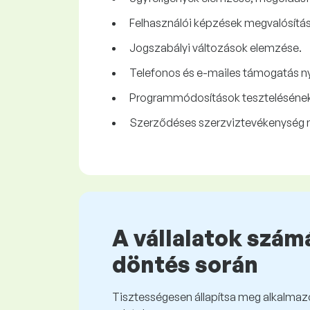
Felhasználói képzések megvalósítása
Jogszabályi változások elemzése.
Telefonos és e-mailes támogatás n
Programmódosítások tesztelésének
Szerződéses szerzviztevékenység n
A vállalatok számá
döntés során
Tisztességesen állapítsa meg alkalmazot