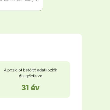
A pozíciót betöltő adatközlők
átlagéletkora
31 év