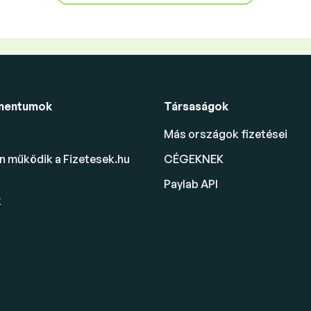
mentumok
Társaságok
Más országok fizetései
 működik a Fizetesek.hu
CÉGEKNEK
Paylab API
k