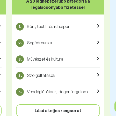
A 20 legnépszerűbb kategória a
legalacsonyabb fizetéssel
Bőr-, textil- és ruhaipar
1.
Segédmunka
2.
Művészet és kultúra
3.
Szolgáltatások
4.
Vendéglátóipar, idegenforgalom
5.
Lásd a teljes rangsorot