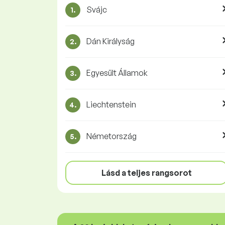
Svájc
1.
Dán Királyság
2.
Egyesült Államok
3.
Liechtenstein
4.
Németország
5.
Lásd a teljes rangsorot