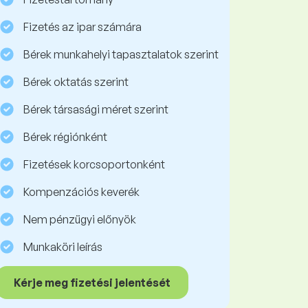
Fizetés az ipar számára
Bérek munkahelyi tapasztalatok szerint
Bérek oktatás szerint
Bérek társasági méret szerint
Bérek régiónként
Fizetések korcsoportonként
Kompenzációs keverék
Nem pénzügyi előnyök
Munkaköri leírás
Kérje meg fizetési jelentését