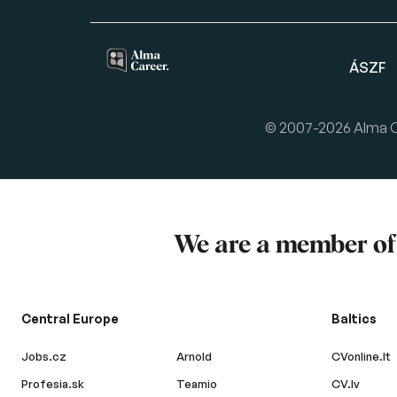
ÁSZF
© 2007-2026 Alma Car
We are a member o
Central Europe
Baltics
Jobs.cz
Arnold
CVonline.lt
Profesia.sk
Teamio
CV.lv