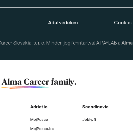
Adatvédelem
Cookie-
eer Slovakia, s. r. o. Minden jog fenntartva! A PAYLAB a
Alma
f
Alma Career
family.
Adriatic
Scandinavia
MojPosao
Jobly.fi
MojPosao.ba