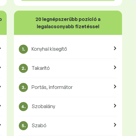
b
20 legnépszerűbb pozíció a
legalacsonyabb fizetéssel
Konyhai kisegítő
1.
Takarító
2.
Portás, informátor
3.
Szobalány
4.
Szabó
5.