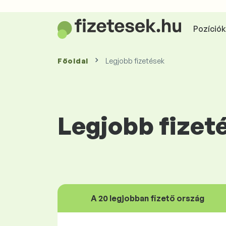
Pozíciók 
Főoldal
Legjobb fizetések
Legjobb fizet
A 20 legjobban fizető ország