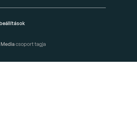
beállítások
 Media
csoport tagja