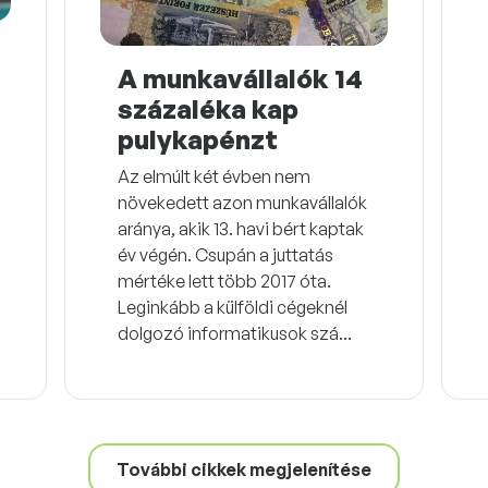
A munkavállalók 14
százaléka kap
pulykapénzt
Az elmúlt két évben nem
növekedett azon munkavállalók
aránya, akik 13. havi bért kaptak
év végén. Csupán a juttatás
mértéke lett több 2017 óta.
Leginkább a külföldi cégeknél
dolgozó informatikusok szá...
További cikkek megjelenítése