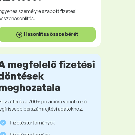
Ingyenes
személyre szabott fizetési
összehasonlítás.
Hasonlítsa össze bérét
A megfelelő fizetési
döntések
meghozatala
Hozzáférés a 700+ pozícióra vonatkozó
legfrissebb bérszámfejtési adatokhoz.
Fizetéstartományok
Fizetéstartomány