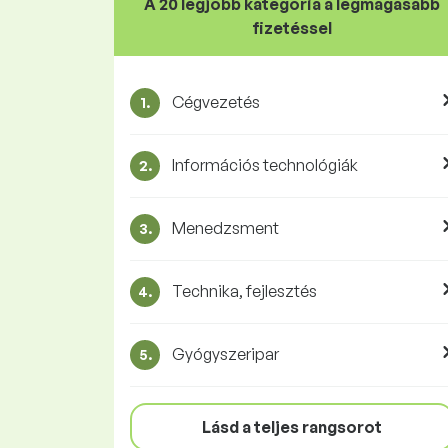
A 20 legjobb kategória a legmagasabb
fizetéssel
Cégvezetés
1.
Információs technológiák
2.
Menedzsment
3.
Technika, fejlesztés
4.
Gyógyszeripar
5.
Lásd a teljes rangsorot