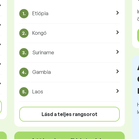
Etiópia
1.
Kongó
2.
Suriname
3.
Gambia
4.
Laos
5.
Lásd a teljes rangsorot