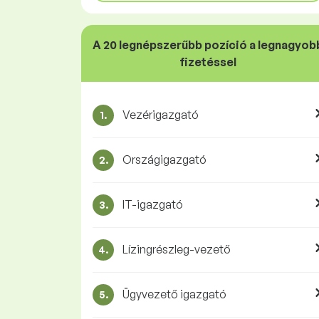
A 20 legnépszerűbb pozíció a legnagyob
fizetéssel
Vezérigazgató
1.
Országigazgató
2.
IT-igazgató
3.
Lízingrészleg-vezető
4.
Ügyvezető igazgató
5.