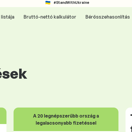
#StandWithUkraine
listája
Bruttó-nettó kalkulátor
Bérösszehasonlítás
ések
A 20 legnépszerűbb ország a
legalacsonyabb fizetéssel