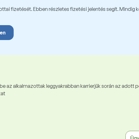
tai fizetését. Ebben részletes fizetési jelentés segít. Mindig 
yen
 be az alkalmazottak leggyakrabban karrierjük során az adott p
kat
Ügy