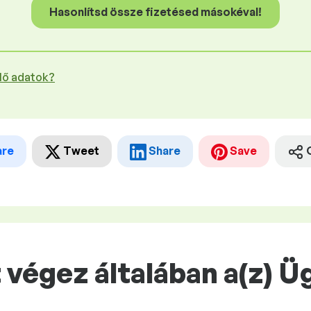
Hasonlítsd össze fizetésed másokéval!
plő adatok?
are
Tweet
Share
Save
 végez általában a(z) 