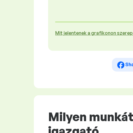
Mit jelentenek a grafikonon szere
Sh
Milyen munkát
igazgató