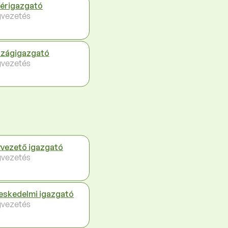
érigazgató
vezetés
zágigazgató
vezetés
vezető igazgató
vezetés
eskedelmi igazgató
vezetés