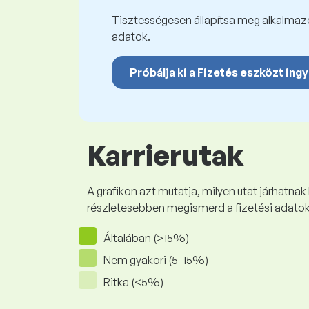
Tisztességesen állapítsa meg alkalmazot
adatok.
Próbálja ki a Fizetés eszközt ing
Karrierutak
A grafikon azt mutatja, milyen utat járhatnak
részletesebben megismerd a fizetési adato
Általában (>15%)
Nem gyakori (5-15%)
Ritka (<5%)