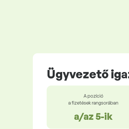
Ügyvezető iga
A pozíció
a fizetések rangsorában
a/az 5-ik