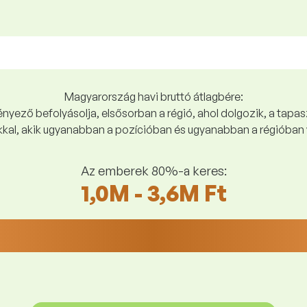
Magyarország havi bruttó átlagbére:
yező befolyásolja, elsősorban a régió, ahol dolgozik, a tapasz
kal, akik ugyanabban a pozícióban és ugyanabban a régióban 
Az emberek 80%-a keres:
1,0M - 3,6M Ft