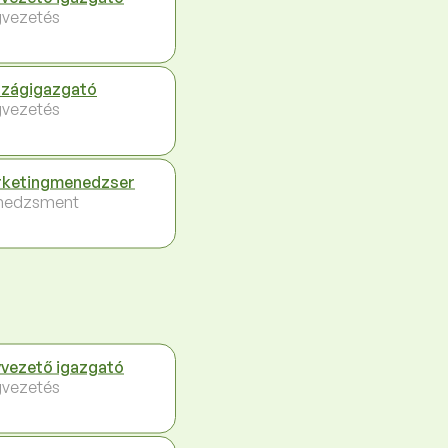
vezetés
zágigazgató
vezetés
ketingmenedzser
nedzsment
vezető igazgató
vezetés