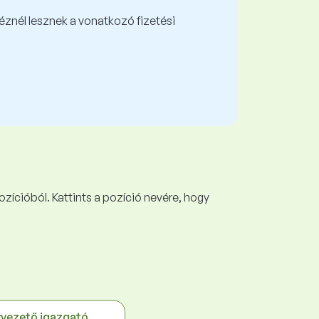
kéznél lesznek a vonatkozó fizetési
ozícióból. Kattints a pozíció nevére, hogy
vezető igazgató