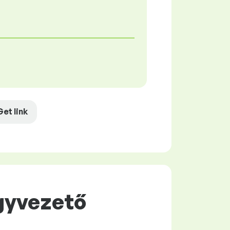
Get link
Ügyvezető