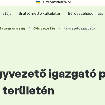
#StandWithUkraine
listája
Bruttó-nettó kalkulátor
Bérösszehasonlítás
 Magyarország
Cégvezetés
Ügyvezető igazgató
gyvezető igazgató 
területén