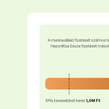
A munkavállaló fizetését számos tén
Hasonlítsa össze fizetését mások
10% kevesebbet keres
1,0M Ft