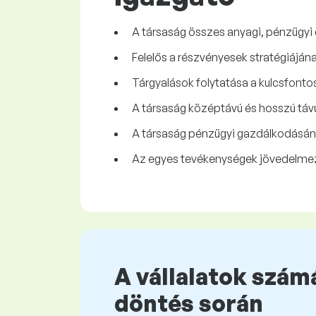
A társaság összes anyagi, pénzügyi 
Felelős a részvényesek stratégiáján
Tárgyalások folytatása a kulcsfonto
A társaság középtávú és hosszú távú
A társaság pénzügyi gazdálkodásána
Az egyes tevékenységek jövedelmez
A vállalatok számá
döntés során