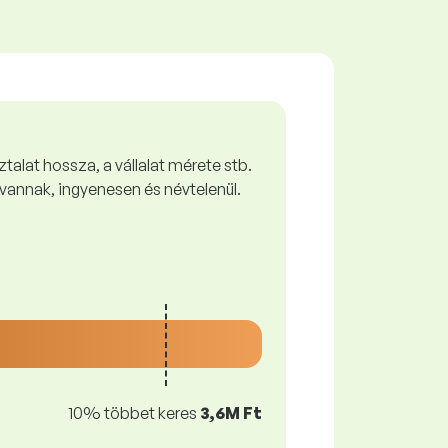
talat hossza, a vállalat mérete stb.
vannak, ingyenesen és névtelenül.
10% többet keres
3,6M Ft