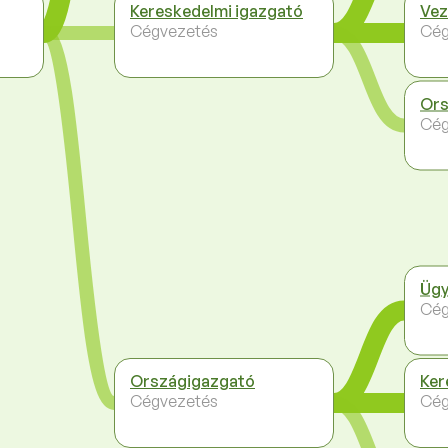
Kereskedelmi igazgató
Vez
Cégvezetés
Cég
Ors
Cég
Ügy
Cég
Országigazgató
Ker
Cégvezetés
Cég