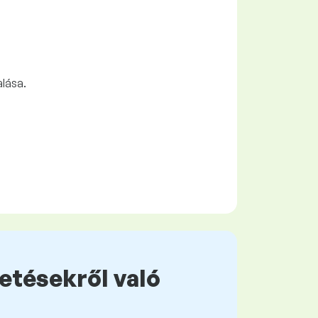
alása.
zetésekről való