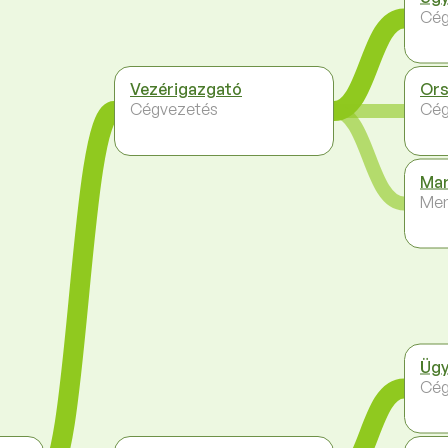
Cég
Vezérigazgató
Ors
Cégvezetés
Cég
Mar
Me
Ügy
Cég