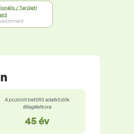
ionális / Területi
ető
nedzsment
on
A pozíciót betöltő adatközlők
átlagéletkora
45 év