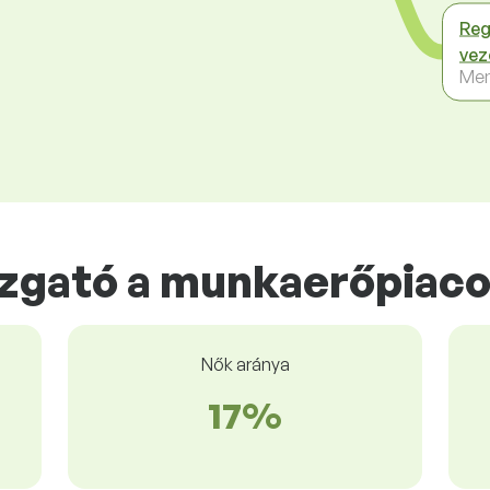
Reg
vez
Me
zgató a munkaerőpiac
Nők aránya
17%