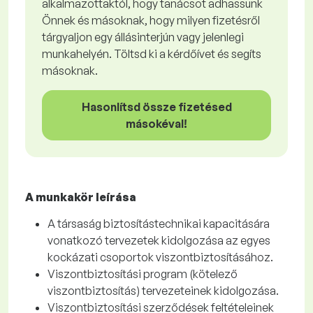
alkalmazottaktól, hogy tanácsot adhassunk
Önnek és másoknak, hogy milyen fizetésről
tárgyaljon egy állásinterjún vagy jelenlegi
munkahelyén. Töltsd ki a kérdőívet és segíts
másoknak.
Hasonlítsd össze fizetésed
másokéval!
A munkakör leírása
A társaság biztosítástechnikai kapacitására
vonatkozó tervezetek kidolgozása az egyes
kockázati csoportok viszontbiztosításához.
Viszontbiztosítási program (kötelező
viszontbiztosítás) tervezeteinek kidolgozása.
Viszontbiztosítási szerződések feltételeinek