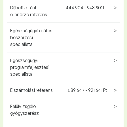
Díjbefizetést
444 904 - 948 501 Ft
>
ellenőrző referens
Egészségügyi ellátás
>
beszerzési
specialista
Egészségügyi
>
programfejlesztési
specialista
Elszámolási referens
539 647 - 921 641 Ft
>
Felülvizsgáló
>
gyógyszerész