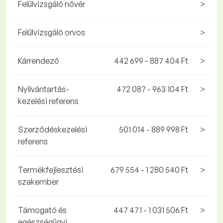
Felülvizsgáló nővér
>
Felülvizsgáló orvos
>
Kárrendező
442 699 - 887 404 Ft
>
Nyilvántartás-
472 087 - 963 104 Ft
>
kezelési referens
Szerződéskezelési
501 014 - 889 998 Ft
>
referens
Termékfejlesztési
679 554 - 1 280 540 Ft
>
szakember
Támogató és
447 471 - 1 031 506 Ft
>
egészségügyi