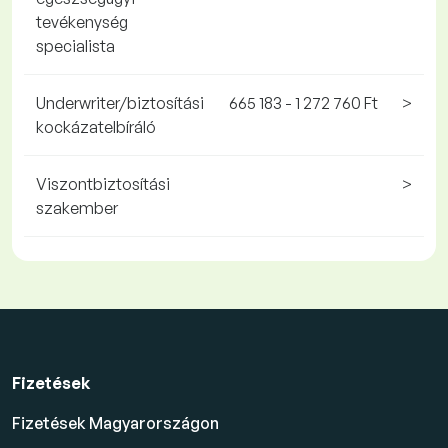
tevékenység
specialista
Underwriter/biztosítási
665 183 - 1 272 760 Ft
>
kockázatelbíráló
Viszontbiztosítási
>
szakember
Fizetések
Fizetések Magyarországon