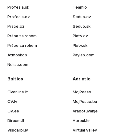
Profesia.sk
Teamio
Profesia.cz
Seduo.cz
Prace.cz
Seduo.sk
Práca za rohom
Platy.cz
Práce za rohem
Platy.sk
Atmoskop
Paylab.com
Nelisa.com
Baltics
Adriatic
CVonline.lt
MojPosao
CV.lv
MojPosao.ba
CV.ee
Vrabotuvanje
Dirbam.lt
Hercul.hr
Visidarbi.lv
Virtual Valley