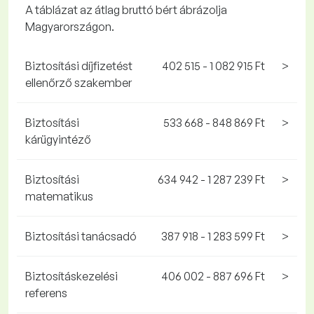
A táblázat az átlag bruttó bért ábrázolja
Magyarországon.
Biztosítási díjfizetést
402 515 - 1 082 915 Ft
>
ellenőrző szakember
Biztosítási
533 668 - 848 869 Ft
>
kárügyintéző
Biztosítási
634 942 - 1 287 239 Ft
>
matematikus
Biztosítási tanácsadó
387 918 - 1 283 599 Ft
>
Biztosításkezelési
406 002 - 887 696 Ft
>
referens