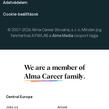
Adatvédelem
Cookie-beállítások
© 2007-2026 Alma Career Slovakia, s. r. o. Minden jog
fenntartva! A PAYLAB a
Alma Media
csoport tagja
We are a member of
Alma Career
family.
Central Europe
Jobs.cz
Arnold