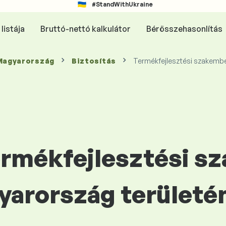
#StandWithUkraine
listája
Bruttó-nettó kalkulátor
Bérösszehasonlítás
 Magyarország
Biztosítás
Termékfejlesztési szakemb
Termékfejlesztési 
yarország területé