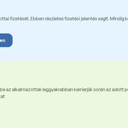
tai fizetését. Ebben részletes fizetési jelentés segít. Mindig 
yen
 be az alkalmazottak leggyakrabban karrierjük során az adott p
kat