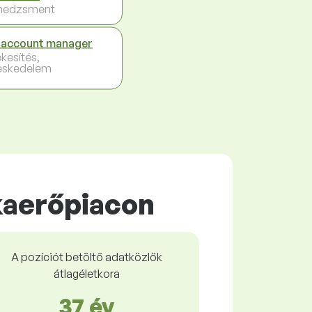
nedzsment
 account manager
ékesítés,
eskedelem
kaerőpiacon
A pozíciót betöltő adatközlők
átlagéletkora
37 év