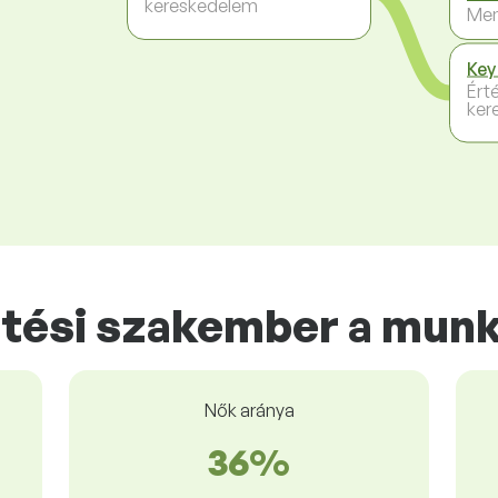
kereskedelem
Me
Key
Ért
ker
tési szakember a mun
Nők aránya
36%