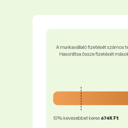
A munkavállaló fizetését számos tén
Hasonlítsa össze fizetését mások
10% kevesebbet keres
674K Ft