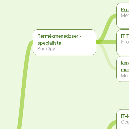
Pro
Me
Termékmenedzser -
IT 
Inf
specialista
Bankügy
Ker
me
Me
IT-
Cég