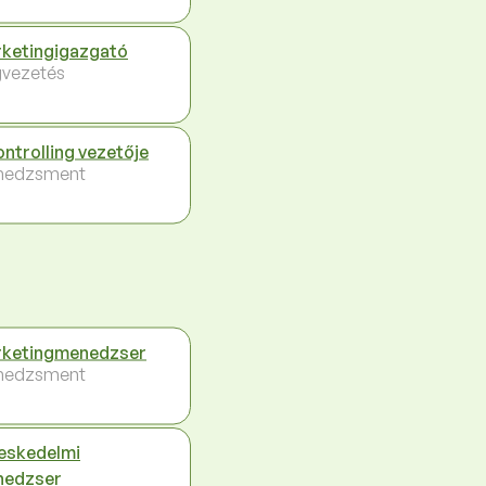
ketingigazgató
vezetés
ontrolling vezetője
nedzsment
ketingmenedzser
nedzsment
eskedelmi
nedzser