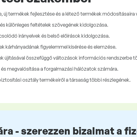
se, új termékek fejlesztése és a létező termékek módosításaira
 és különleges feltételek szövegének kidolgozása.
csolódó irányelvek és belső előírások kidolgozása.
ékek kárhányadának figyelemmel kísérése és elemzése.
 újításával összefüggő változások információs rendszerbe t
 és megvalósítása a forgalmazási hálózatok számára.
ztosítási osztály termékeiről a társaság többi részlegének.
ra - szerezzen bizalmat a fi