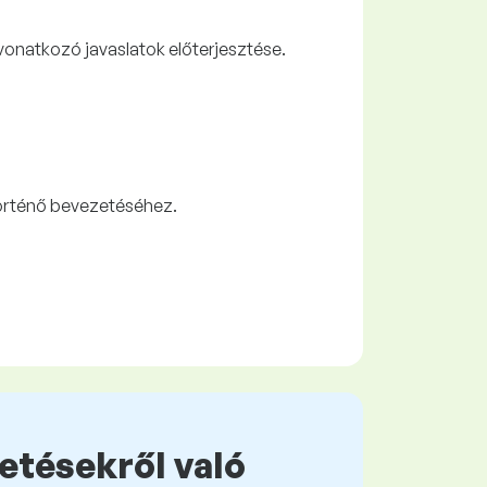
 vonatkozó javaslatok előterjesztése.
örténő bevezetéséhez.
zetésekről való