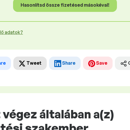
Hasonlítsd össze fizetésed másokéval!
plő adatok?
are
Tweet
Share
Save
végez általában a(z)
tési szakember