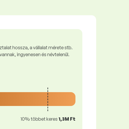
talat hossza, a vállalat mérete stb.
vannak, ingyenesen és névtelenül.
10% többet keres
1,3M Ft