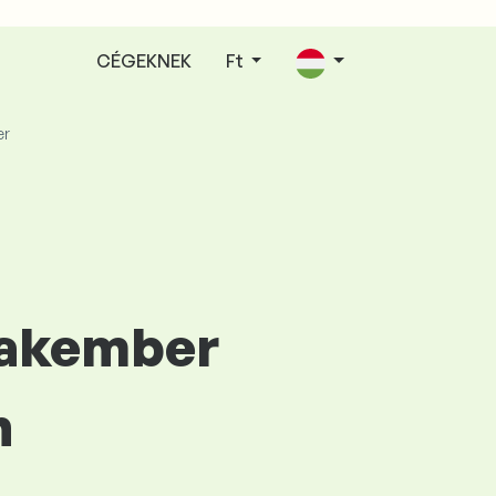
CÉGEKNEK
Ft
er
szakember
n