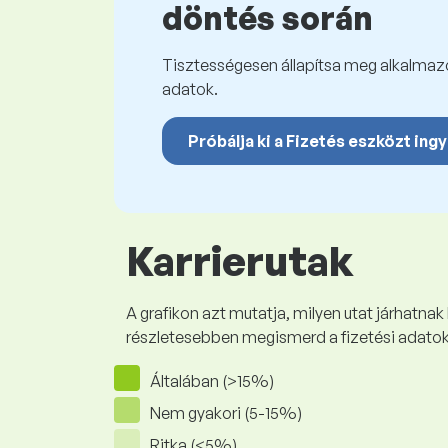
döntés során
Tisztességesen állapítsa meg alkalmazot
adatok.
Próbálja ki a Fizetés eszközt ing
Karrierutak
A grafikon azt mutatja, milyen utat járhatnak
részletesebben megismerd a fizetési adato
Általában (>15%)
Nem gyakori (5-15%)
Ritka (<5%)