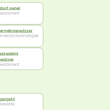
duct owner
nedzsment
Termékmenedzser
ormációs technológiák
eskedelmi
nedzser
nedzsment
igazgató
vezetés