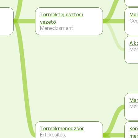
Termékfejlesztési
Mar
Cég
vezető
Menedzsment
A k
Me
Mar
Me
Termékmenedzser
Ker
Értékesítés,
me