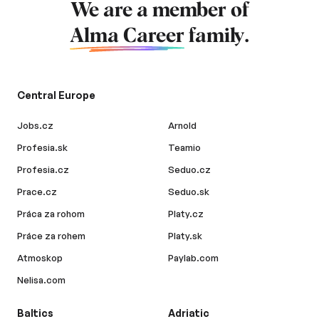
We are a member of
Alma Career
family.
Central Europe
Jobs.cz
Arnold
Profesia.sk
Teamio
Profesia.cz
Seduo.cz
Prace.cz
Seduo.sk
Práca za rohom
Platy.cz
Práce za rohem
Platy.sk
Atmoskop
Paylab.com
Nelisa.com
Baltics
Adriatic