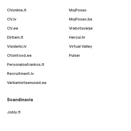
CVonline.lt
MojPosao
CV.lv
MojPosao.ba
CV.ee
Vrabotuvanje
Dirbam.lt
Hercul.hr
Visidarbi.lv
Virtual Valley
Otsintood.ee
Pulser
Personaloatrankos.lt
Recruitment.lv
Varbamisteenused.ee
Scandinavia
Jobly.fi