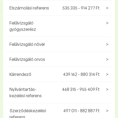
Elszámolási referens
535 335 - 914 277 Ft
>
Felülvizsgáló
>
gyógyszerész
Felülvizsgáló nővér
>
Felülvizsgáló orvos
>
Kárrendező
439 162 - 880 314 Ft
>
Nyilvántartás-
468 315 - 955 409 Ft
>
kezelési referens
Szerződéskezelési
497 011 - 882 887 Ft
>
referens