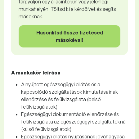
tárgyaljon egy állásinterjún vagy jelenlegi
munkahelyén. Töltsd ki a kérdőívet és segíts
másoknak.
Hasonlítsd össze fizetésed
másokéval!
A munkakör leírása
A nyújtott egészségügyi ellátás és a
kapcsolódó szolgáltatások kimutatásainak
ellenőrzése és felülvizsgálata (belső
felülvizsgálatok).
Egészségügyi dokumentáció ellenőrzése és
felülvizsgálata az egészségügyi szolgáltatóknál
(külső felülvizsgálatok).
Egészségügyi ellátás nyújtásának jóváhagyása