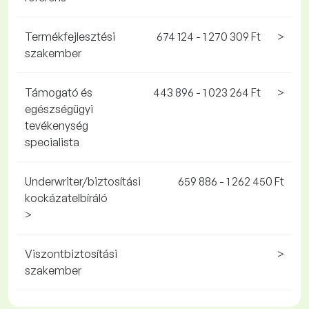
Termékfejlesztési
674 124 - 1 270 309 Ft
>
szakember
Támogató és
443 896 - 1 023 264 Ft
>
egészségügyi
tevékenység
specialista
Underwriter/biztosítási
659 886 - 1 262 450 Ft
kockázatelbíráló
>
Viszontbiztosítási
>
szakember