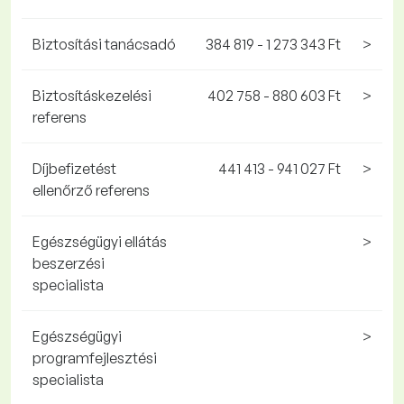
Biztosítási tanácsadó
384 819 - 1 273 343 Ft
>
Biztosításkezelési
402 758 - 880 603 Ft
>
referens
Díjbefizetést
441 413 - 941 027 Ft
>
ellenőrző referens
Egészségügyi ellátás
>
beszerzési
specialista
Egészségügyi
>
programfejlesztési
specialista