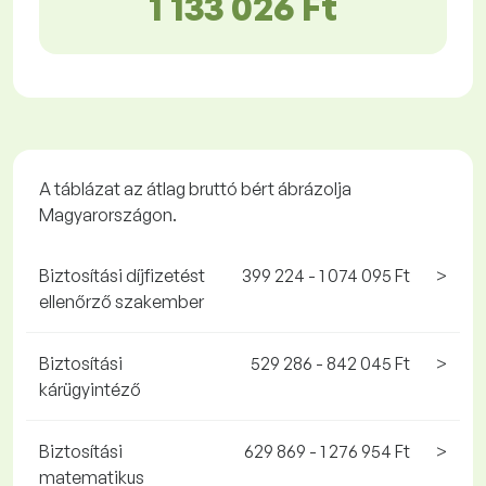
1 133 026 Ft
A táblázat az átlag bruttó bért ábrázolja
Magyarországon.
Biztosítási díjfizetést
399 224 - 1 074 095 Ft
>
ellenőrző szakember
Biztosítási
529 286 - 842 045 Ft
>
kárügyintéző
Biztosítási
629 869 - 1 276 954 Ft
>
matematikus