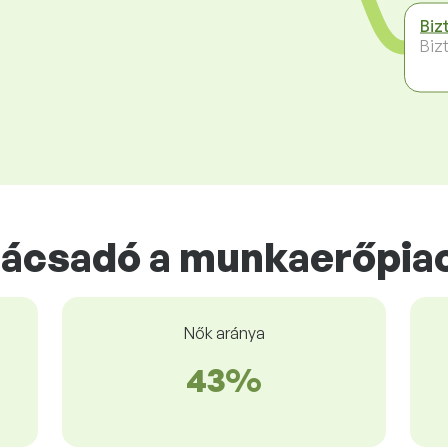
Biz
Biz
anácsadó a munkaerőpia
Nők aránya
43%