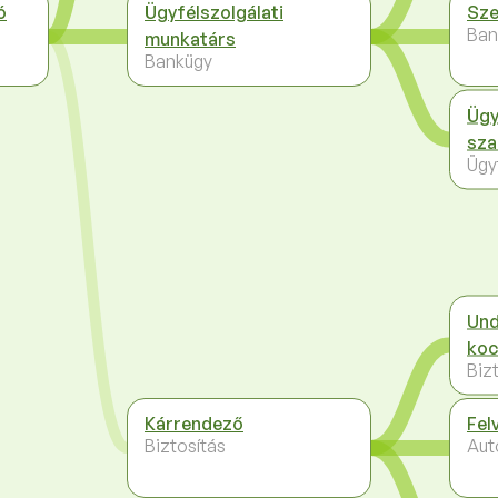
ó
Ügyfélszolgálati
Sze
Ban
munkatárs
Bankügy
Ügy
sza
Ügy
Und
koc
Biz
Kárrendező
Fel
Biztosítás
Aut