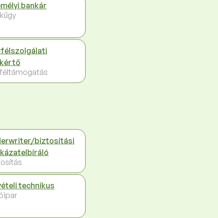
mélyi bankár
kügy
félszolgálati
kértő
féltámogatás
erwriter/biztosítási
kázatelbíráló
tosítás
vételi technikus
óipar