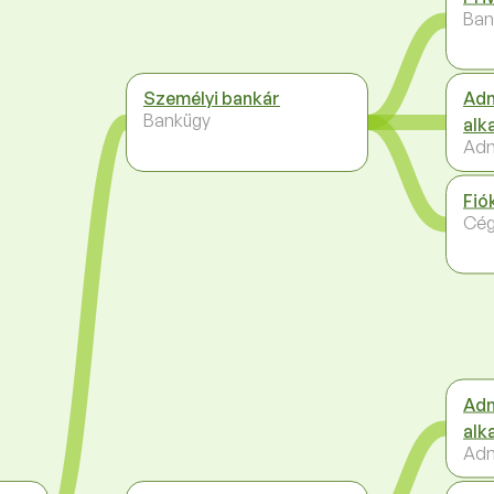
Ban
Személyi bankár
Adm
Bankügy
alk
Adm
Fió
Cég
Adm
alk
Adm