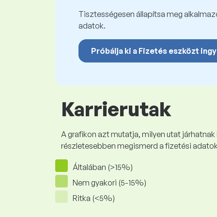
Tisztességesen állapítsa meg alkalmazot
adatok.
Próbálja ki a Fizetés eszközt ing
Karrierutak
A grafikon azt mutatja, milyen utat járhatnak
részletesebben megismerd a fizetési adato
Általában (>15%)
Nem gyakori (5-15%)
Ritka (<5%)