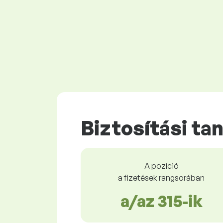
Biztosítási t
A pozíció
a fizetések rangsorában
a/az 315-ik