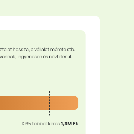
talat hossza, a vállalat mérete stb.
vannak, ingyenesen és névtelenül.
10% többet keres
1,3M Ft