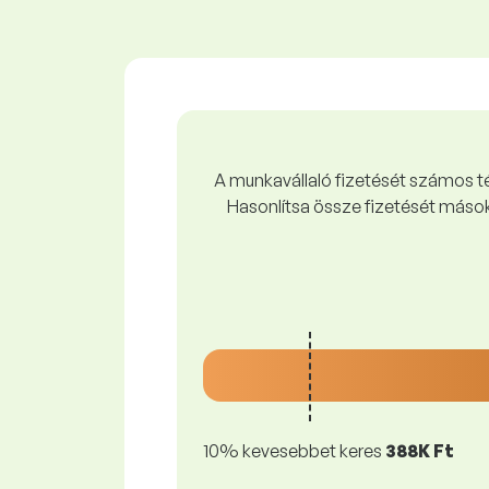
A munkavállaló fizetését számos tén
Hasonlítsa össze fizetését mások
10% kevesebbet keres
388K Ft