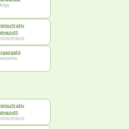
kügy
inisztratív
almazott
inisztráció
kigazgató
vezetés
inisztratív
almazott
inisztráció