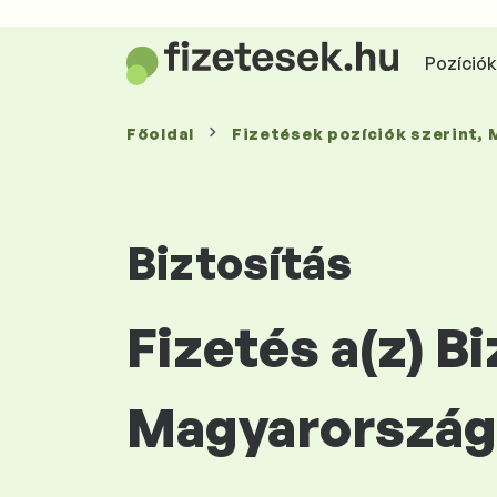
Pozíciók 
Főoldal
Fizetések
pozíciók szerint
,
Biztosítás
Fizetés a(z) B
Magyarország 