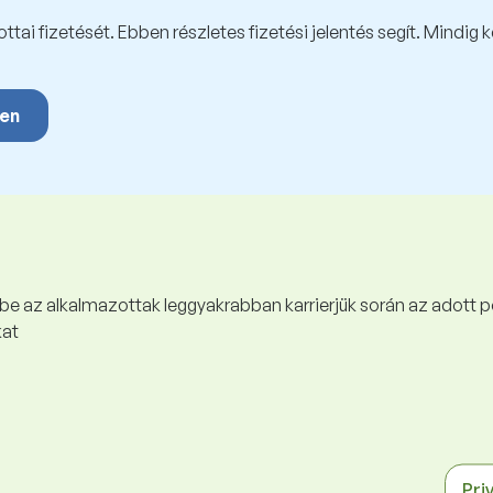
tai fizetését. Ebben részletes fizetési jelentés segít. Mindig 
yen
 be az alkalmazottak leggyakrabban karrierjük során az adott p
kat
Pri