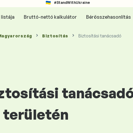
#StandWithUkraine
listája
Bruttó-nettó kalkulátor
Bérösszehasonlítás
 Magyarország
Biztosítás
Biztosítási tanácsadó
iztosítási tanácsad
területén