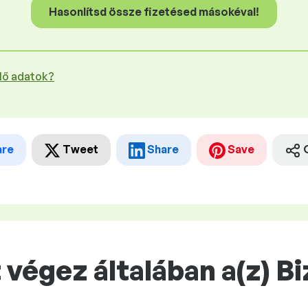
Hasonlítsd össze fizetésed másokéval!
plő adatok?
are
Tweet
Share
Save
végez általában a(z) Bi