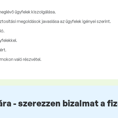
meglévő ügyfelek kiszolgálása.
tosítási megoldások javaslása az ügyfelek igényei szerint.
ió.
felekkel.
ért.
mokon való részvétel.
ra - szerezzen bizalmat a fi