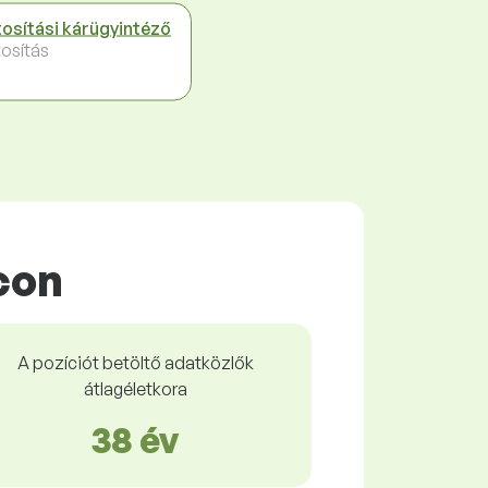
tosítási kárügyintéző
tosítás
con
A pozíciót betöltő adatközlők
átlagéletkora
38 év