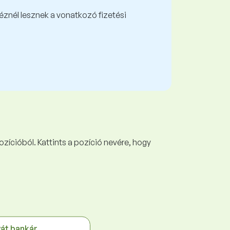
kéznél lesznek a vonatkozó fizetési
ozícióból. Kattints a pozíció nevére, hogy
vát bankár