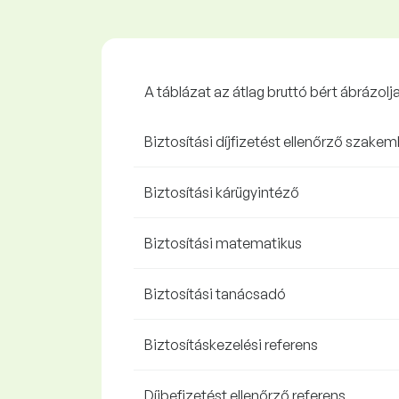
A táblázat az átlag bruttó bért ábrázol
Biztosítási díjfizetést ellenőrző szake
Biztosítási kárügyintéző
Biztosítási matematikus
Biztosítási tanácsadó
Biztosításkezelési referens
Díjbefizetést ellenőrző referens