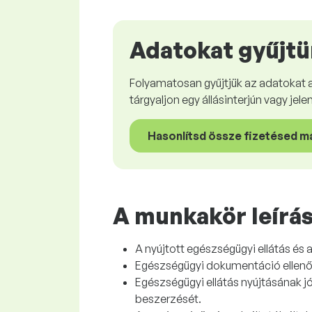
Adatokat gyűjtü
Folyamatosan gyűjtjük az adatokat 
tárgyaljon egy állásinterjún vagy jel
Hasonlítsd össze fizetésed m
A munkakör leírá
A nyújtott egészségügyi ellátás és 
Egészségügyi dokumentáció ellenőrzé
Egészségügyi ellátás nyújtásának 
beszerzését.