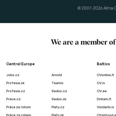
© 2007-2026 Alma Car
We are a member o
Central Europe
Baltics
Jobs.cz
Arnold
CVonline.lt
Profesia.sk
Teamio
CV.lv
Profesia.cz
Seduo.cz
CV.ee
Prace.cz
Seduo.sk
Dirbam.lt
Práca za rohom
Platy.cz
Visidarbi.lv
Práce za rohem
Platy.sk
Otsintood.