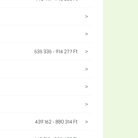
>
>
535 335 - 914 277 Ft
>
>
>
>
439 162 - 880 314 Ft
>