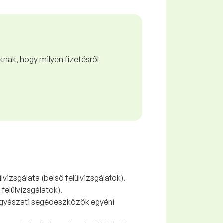
nak, hogy milyen fizetésről
vizsgálata (belső felülvizsgálatok).
felülvizsgálatok).
yógyászati segédeszközök egyéni