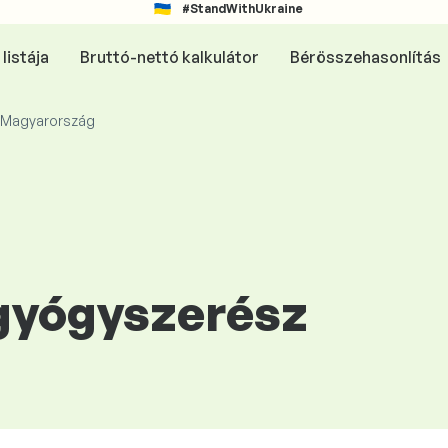
#StandWithUkraine
listája
Bruttó-nettó kalkulátor
Bérösszehasonlítás
- Magyarország
 gyógyszerész