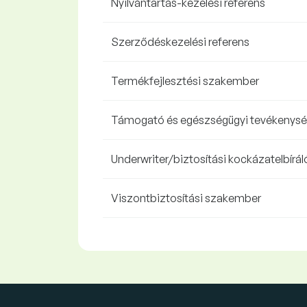
Nyilvántartás-kezelési referens
Szerződéskezelési referens
Termékfejlesztési szakember
Támogató és egészségügyi tevékenység
Underwriter/biztosítási kockázatelbírál
Viszontbiztosítási szakember