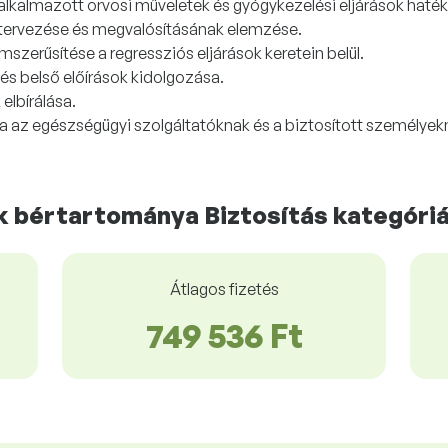
 alkalmazott orvosi műveletek és gyógykezelési eljárások hat
 tervezése és megvalósításának elemzése.
mszerűsítése a regressziós eljárások keretein belül.
és belső előírások kidolgozása.
elbírálása.
a az egészségügyi szolgáltatóknak és a biztosított személyek
 bértartománya Biztosítás kategóri
Átlagos fizetés
749 536 Ft