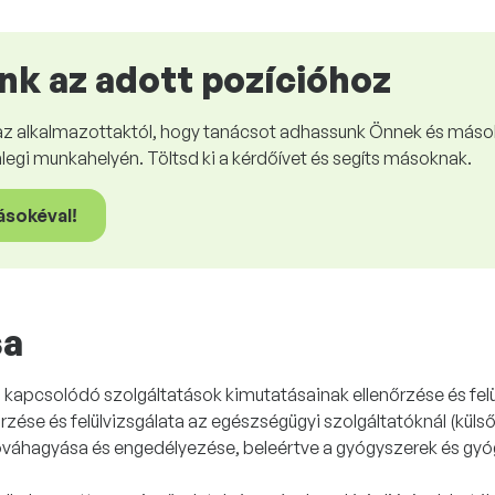
nk az adott pozícióhoz
az alkalmazottaktól, hogy tanácsot adhassunk Önnek és mások
enlegi munkahelyén. Töltsd ki a kérdőívet és segíts másoknak.
ásokéval!
sa
a kapcsolódó szolgáltatások kimutatásainak ellenőrzése és felül
se és felülvizsgálata az egészségügyi szolgáltatóknál (külső 
jóváhagyása és engedélyezése, beleértve a gyógyszerek és g