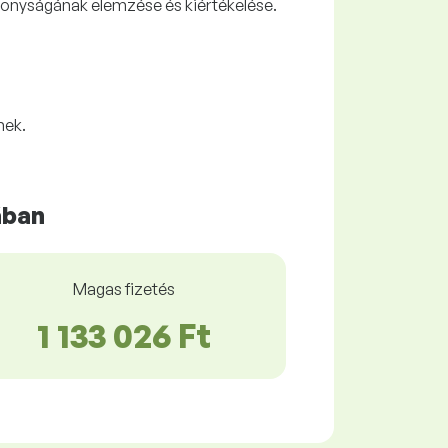
ékonyságának elemzése és kiértékelése.
nek.
ában
Magas fizetés
1 133 026 Ft