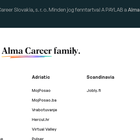
eer Slovakia, s. r. o. Minden jog fenntartva! A PAYLAB a
Alma
f
Alma Career
family.
Adriatic
Scandinavia
MojPosao
Jobly.fi
MojPosao.ba
Vrabotuvanje
Hercul.hr
Virtual Valley
ee
Pulser