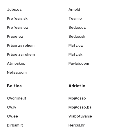
Jobs.cz
Arnold
Profesia.sk
Teamio
Profesia.cz
Seduo.cz
Prace.cz
Seduo.sk
Práca za rohom
Platy.cz
Práce za rohem
Platy.sk
Atmoskop
Paylab.com
Nelisa.com
Baltics
Adriatic
CVonline.lt
MojPosao
CV.lv
MojPosao.ba
CV.ee
Vrabotuvanje
Dirbam.lt
Hercul.hr