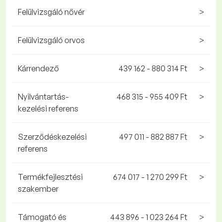
Felülvizsgáló nővér
>
Felülvizsgáló orvos
>
Kárrendező
439 162 - 880 314 Ft
>
Nyilvántartás-
468 315 - 955 409 Ft
>
kezelési referens
Szerződéskezelési
497 011 - 882 887 Ft
>
referens
Termékfejlesztési
674 017 - 1 270 299 Ft
>
szakember
Támogató és
443 896 - 1 023 264 Ft
>