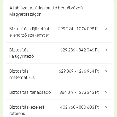
A táblázat az átlag bruttó bért ábrázolja
Magyarországon.
Biztosítási díjfizetést
399 224 - 1 074 095 Ft
>
ellenőrző szakember
Biztosítási
529 286 - 842 045 Ft
>
kárügyintéző
Biztosítási
629 869 - 1 276 954 Ft
>
matematikus
Biztosítási tanácsadó
384 819 - 1 273 343 Ft
>
Biztosításkezelési
402 758 - 880 603 Ft
>
referens