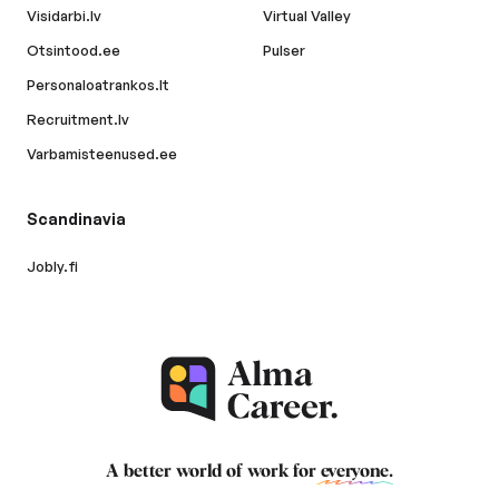
Visidarbi.lv
Virtual Valley
Otsintood.ee
Pulser
Personaloatrankos.lt
Recruitment.lv
Varbamisteenused.ee
Scandinavia
Jobly.fi
A better world of work for
everyone
.