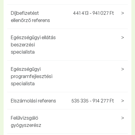
Díjbefizetést
441 413 - 941 027 Ft
>
ellenőrző referens
Egészségügyi ellátás
>
beszerzési
specialista
Egészségügyi
>
programfejlesztési
specialista
Elszámolási referens
535 335 - 914 277 Ft
>
Felülvizsgáló
>
gyógyszerész