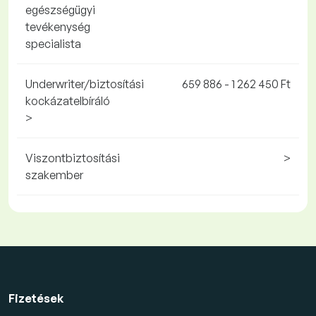
egészségügyi
tevékenység
specialista
Underwriter/biztosítási
659 886 - 1 262 450 Ft
kockázatelbíráló
>
Viszontbiztosítási
>
szakember
Fizetések