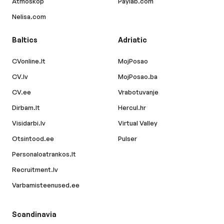
Atmoskop
Paylab.com
Nelisa.com
Baltics
Adriatic
CVonline.lt
MojPosao
CV.lv
MojPosao.ba
CV.ee
Vrabotuvanje
Dirbam.lt
Hercul.hr
Visidarbi.lv
Virtual Valley
Otsintood.ee
Pulser
Personaloatrankos.lt
Recruitment.lv
Varbamisteenused.ee
Scandinavia