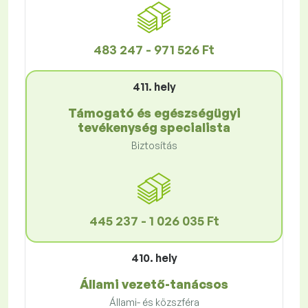
483 247 - 971 526 Ft
411. hely
Támogató és egészségügyi
tevékenység specialista
Biztosítás
445 237 - 1 026 035 Ft
410. hely
Állami vezető-tanácsos
Állami- és közszféra