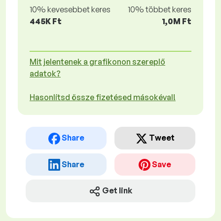
10% kevesebbet keres
10% többet keres
445K Ft
1,0M Ft
Mit jelentenek a grafikonon szereplő
adatok?
Hasonlítsd össze fizetésed másokéval!
Share
Tweet
Share
Save
Get link