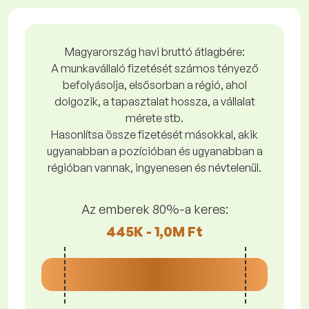
Magyarország havi bruttó átlagbére:
A munkavállaló fizetését számos tényező
befolyásolja, elsősorban a régió, ahol
dolgozik, a tapasztalat hossza, a vállalat
mérete stb.
Hasonlítsa össze fizetését másokkal, akik
ugyanabban a pozícióban és ugyanabban a
régióban vannak, ingyenesen és névtelenül.
Az emberek 80%-a keres:
445K - 1,0M Ft