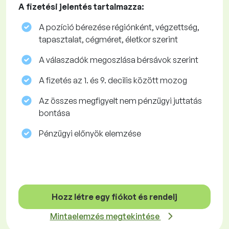
A fizetési jelentés tartalmazza:
A pozíció bérezése régiónként, végzettség,
tapasztalat, cégméret, életkor szerint
A válaszadók megoszlása ​​bérsávok szerint
A fizetés az 1. és 9. decilis között mozog
Az összes megfigyelt nem pénzügyi juttatás
bontása
Pénzügyi előnyök elemzése
Hozz létre egy fiókot és rendelj
Mintaelemzés megtekintése