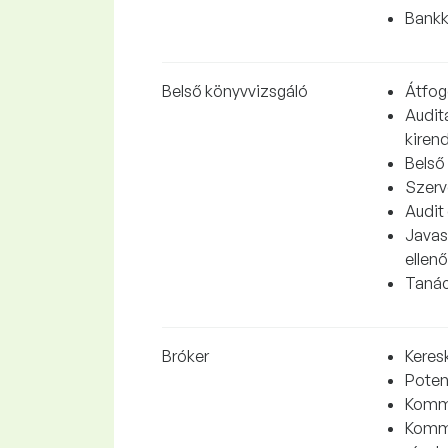
Bankk
Belső könyvvizsgáló
Átfog
Audit
kiren
Belső
Szerv
Audit
Javas
ellen
Tanác
Bróker
Keres
Potenc
Kommu
Kommu