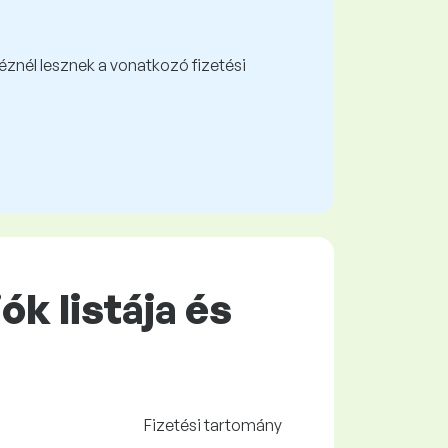
kéznél lesznek a vonatkozó fizetési
k listája és
Fizetési tartomány