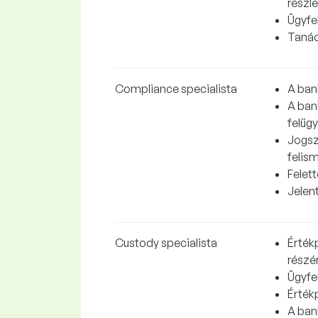
részle
Ügyfe
Tanác
Compliance specialista
A ban
A ban
felüg
Jogsz
felis
Felet
Jelen
Custody specialista
Érték
részé
Ügyfel
Értékp
A bank