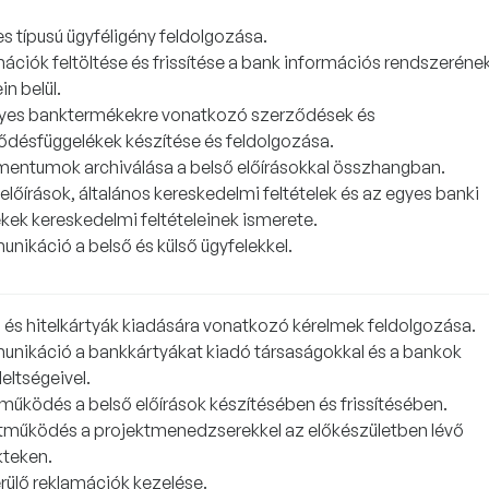
s típusú ügyféligény feldolgozása.
mációk feltöltése és frissítése a bank információs rendszeréne
in belül.
yes banktermékekre vonatkozó szerződések és
ődésfüggelékek készítése és feldolgozása.
entumok archiválása a belső előírásokkal összhangban.
előírások, általános kereskedelmi feltételek és az egyes banki
kek kereskedelmi feltételeinek ismerete.
nikáció a belső és külső ügyfelekkel.
i és hitelkártyák kiadására vonatkozó kérelmek feldolgozása.
nikáció a bankkártyákat kiadó társaságokkal és a bankok
eltségeivel.
működés a belső előírások készítésében és frissítésében.
tműködés a projektmenedzserekkel az előkészületben lévő
kteken.
rülő reklamációk kezelése.