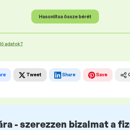
Hasonlítsa össze bérét
plő adatok?
are
Tweet
Share
Save
ra - szerezzen bizalmat a fi