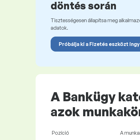
döntés során
Tisztességesen állapítsa meg alkalmazot
adatok.
Próbálja ki a Fizetés eszközt ing
A Bankügy kate
azok munkaköri
Pozíció
A munkak