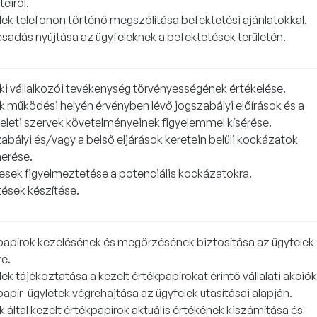
teiről.
lek telefonon történő megszólítása befektetési ajánlatokkal.
sadás nyújtása az ügyfeleknek a befektetések területén.
ki vállalkozói tevékenység törvényességének értékelése.
k működési helyén érvényben lévő jogszabályi előírások és a
yeleti szervek követelményeinek figyelemmel kísérése.
abályi és/vagy a belső eljárások keretein belüli kockázatok
merése.
tesek figyelmeztetése a potenciális kockázatokra.
tések készítése.
papírok kezelésének és megőrzésének biztosítása az ügyfelek
re.
ek tájékoztatása a kezelt értékpapírokat érintő vállalati akciók
apír-ügyletek végrehajtása az ügyfelek utasításai alapján.
 által kezelt értékpapírok aktuális értékének kiszámítása és