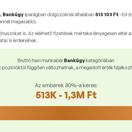
n,
Bankügy
iparágban dolgozóknál általában
513 103 Ft
-tól 
ennél magasabb).
bónuszokat is. Az elérhető fizetések mérteke lényegesen eltér a
atai is érdekelnek.
Bruttó havi munkabér
Bankügy
kategóriában
k pozícióktól függően változhatnak, a megadott érték tájékozta
Az emberek 80%-a keres:
513K - 1,3M Ft