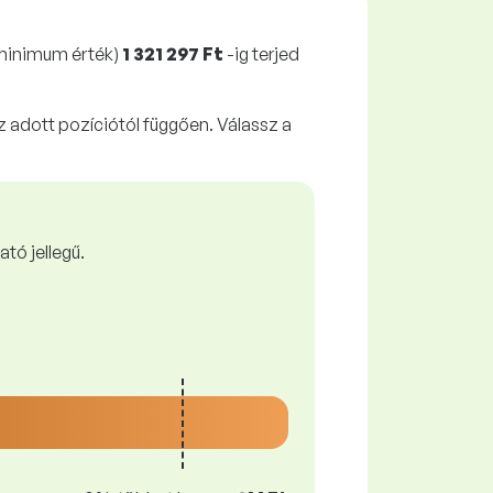
(minimum érték)
1 321 297 Ft
-ig terjed
z adott pozíciótól függően. Válassz a
tó jellegű.