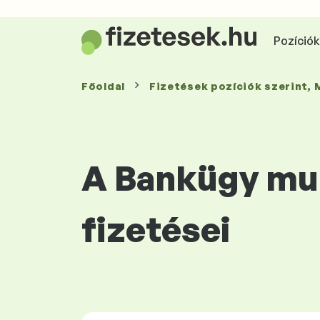
Pozíciók 
Főoldal
Fizetések
pozíciók szerint
,
A Bankügy mun
fizetései