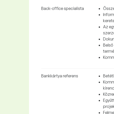
Back-office specialista
Össze
Infor
kerete
Az eg
szerz
Dokum
Belső 
termé
Kommu
Bankkártya referens
Betét
Kommu
kirend
Közre
Együt
proje
Felme