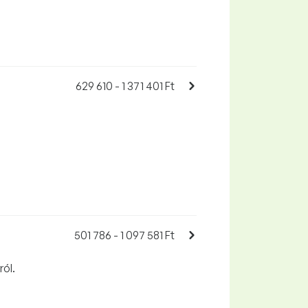
629 610 - 1 371 401 Ft
501 786 - 1 097 581 Ft
ról.