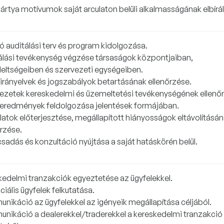
ártya motívumok saját arculaton belüli alkalmasságának elbírá
ó auditálási terv és program kidolgozása.
álási tevékenység végzése társaságok központjaiban,
deltségeiben és szervezeti egységeiben.
 irányelvek és jogszabályok betartásának ellenőrzése.
ezetek kereskedelmi és üzemeltetési tevékenységének ellenő
 eredmények feldolgozása jelentések formájában.
latok előterjesztése, megállapított hiányosságok eltávolításá
őrzése.
sadás és konzultáció nyújtása a saját hatáskörén belül.
kedelmi tranzakciók egyeztetése az ügyfelekkel.
iális ügyfelek felkutatása.
nikáció az ügyfelekkel az igényeik megállapítása céljából.
nikáció a dealerekkel/traderekkel a kereskedelmi tranzakció