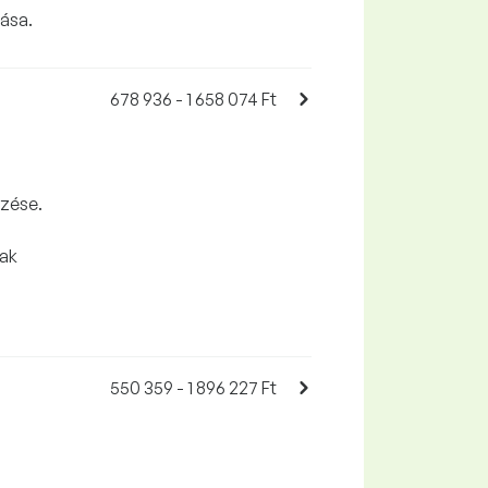
lása.
678 936 - 1 658 074 Ft
rzése.
nak
550 359 - 1 896 227 Ft