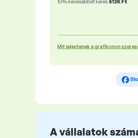
10% kevesebbet keres
513K Ft
Mit jelentenek a grafikonon szere
Sh
A vállalatok számá