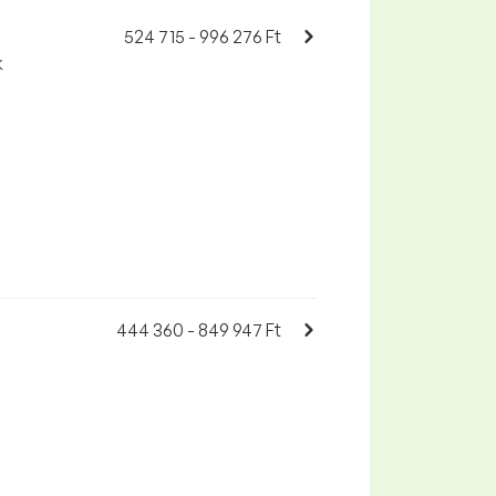
524 715 - 996 276 Ft
k
444 360 - 849 947 Ft