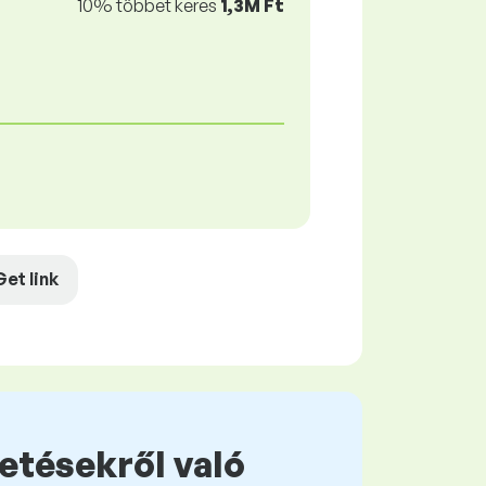
10% többet keres
1,3M Ft
Get link
zetésekről való