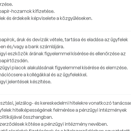
őrzése.
papír-hozamok kifizetése.
lek és érdekeik képviselete a közgyűléseken.
apírok, áruk és devizák vétele, tartása és eladása az ügyfelek
en és/vagy a bank számlájára.
gyi eszközök árának figyelemmel kísérése és ellenőrzése az
papírtőzsdén.
zügyi piacok alakulásának figyelemmel kísérése és elemzése.
ációcsere a kollégákkal és az ügyfelekkel.
gyi jelentések készítése.
sztási, jelzálog- és kereskedelmi hitelekre vonatkozó tanácsa
yfelek hitelképességének felmérése a pénzügyi intézmények
politikájával összhangban.
szerződések kötése a pénzügyi intézmény nevében.
sztő részletek fizetésének és a hitelszerződésben egyeztetett