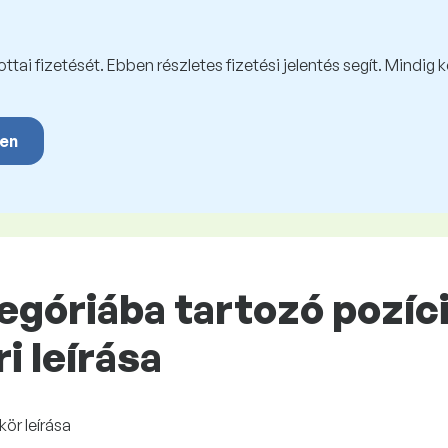
tai fizetését. Ebben részletes fizetési jelentés segít. Mindig 
yen
góriába tartozó pozíció
 leírása
ör leírása