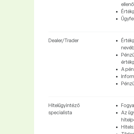
ellen
Érték
Ügyfe
Dealer/Trader
Értékp
nevéb
Pénzü
érték
A pén
Inform
Pénzü
Hitelügyintéző
Fogya
specialista
Az üg
hitel
Hitel
Törle