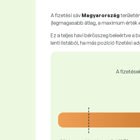
A fizetési sáv
Magyarország
területé
(legmagasabb átlag, a maximum érték 
Ez a teljes havi bérösszeg beleértve a 
lenti listából, ha más pozíció fizetési ad
A fizetése