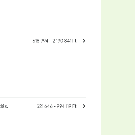
618 994 - 2 190 841 Ft
dás.
521 646 - 994 119 Ft