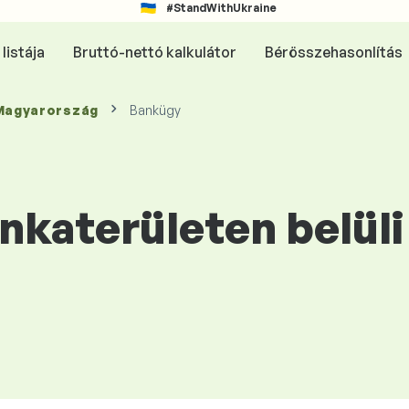
#StandWithUkraine
listája
Bruttó-nettó kalkulátor
Bérösszehasonlítás
 Magyarország
Bankügy
katerületen belüli