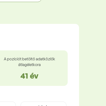
A pozíciót betöltő adatközlők
átlagéletkora
41 év