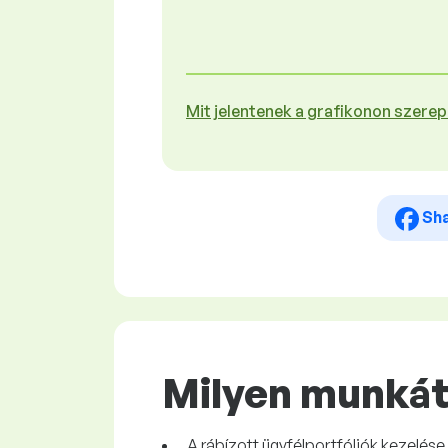
Mit jelentenek a grafikonon szere
Sh
Milyen munkát 
A rábízott ügyfélportfóliók kezelése