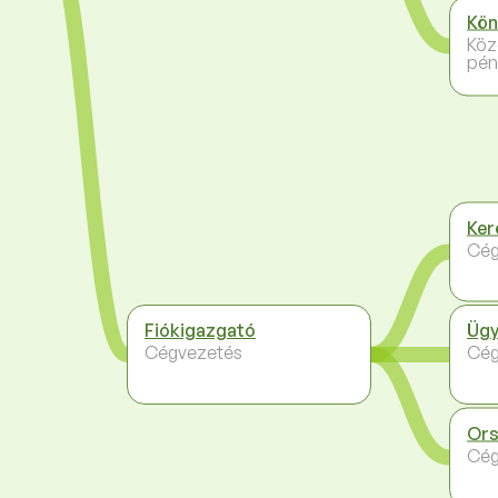
Kön
Köz
pén
Ker
Cég
Fiókigazgató
Ügy
Cégvezetés
Cég
Ors
Cég