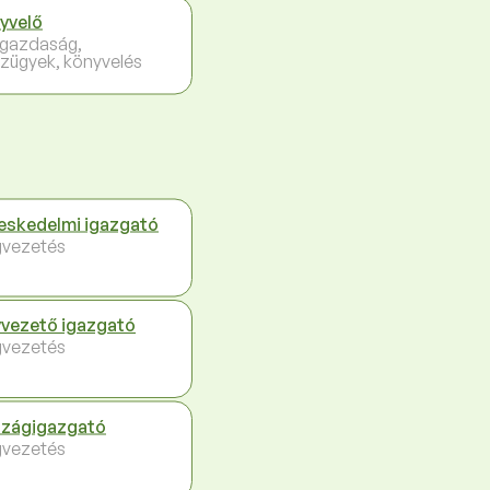
yvelő
gazdaság,
zügyek, könyvelés
eskedelmi igazgató
vezetés
vezető igazgató
vezetés
zágigazgató
vezetés