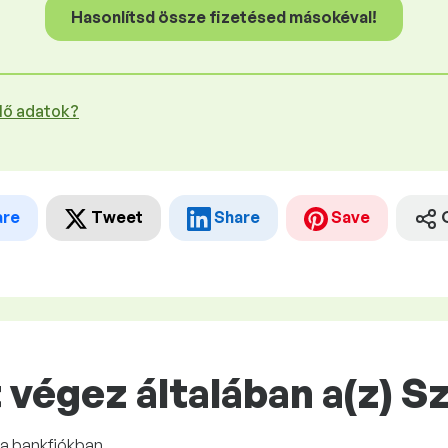
Hasonlítsd össze fizetésed másokéval!
plő adatok?
are
Tweet
Share
Save
végez általában a(z) S
 a bankfiókban.