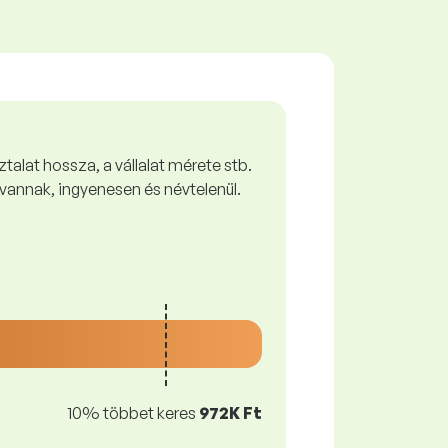
talat hossza, a vállalat mérete stb.
vannak, ingyenesen és névtelenül.
10% többet keres
972K Ft