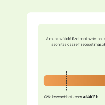
A munkavállaló fizetését számos tén
Hasonlítsa össze fizetését mások
10% kevesebbet keres
483K Ft