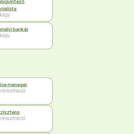
elügyintéző
cialista
kügy
mélyi bankár
kügy
ice manager
inisztráció
zisztens
inisztráció