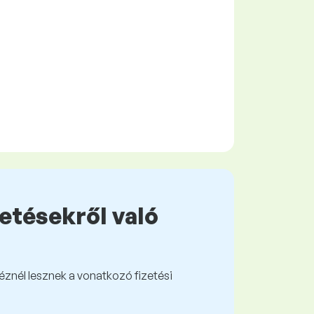
zetésekről való
kéznél lesznek a vonatkozó fizetési