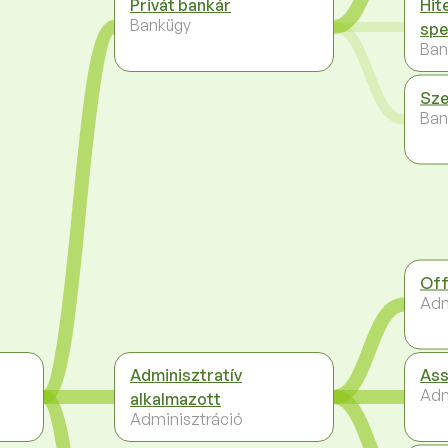
Privát bankár
Hit
Bankügy
spe
Ban
Sze
Ban
Off
Adm
Adminisztratív
Ass
Adm
alkalmazott
Adminisztráció