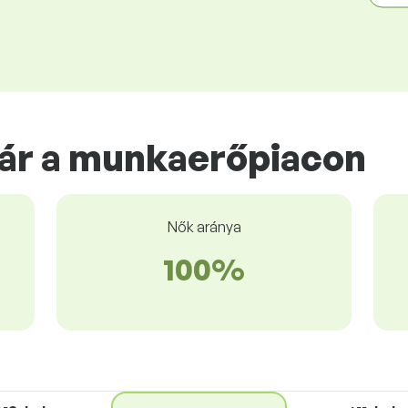
ár a munkaerőpiacon
Nők aránya
100%