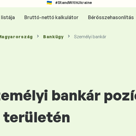
#StandWithUkraine
listája
Bruttó-nettó kalkulátor
Bérösszehasonlítás
 Magyarország
Bankügy
Személyi bankár
zemélyi bankár pozí
területén