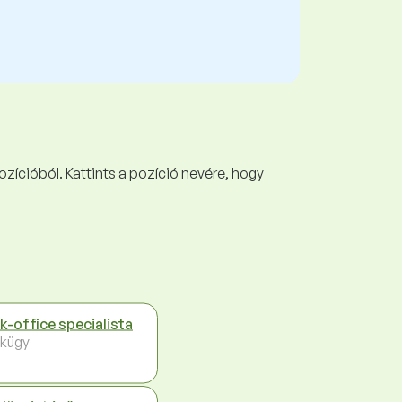
ozícióból. Kattints a pozíció nevére, hogy
k-office specialista
kügy