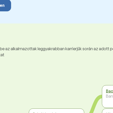
yen
 be az alkalmazottak leggyakrabban karrierjük során az adott p
kat
Bac
Ban