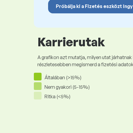
Próbálja ki a Fizetés eszközt ing
Karrierutak
A grafikon azt mutatja, milyen utat járhatnak
részletesebben megismerd a fizetési adato
Általában (>15%)
Nem gyakori (5-15%)
Ritka (<5%)