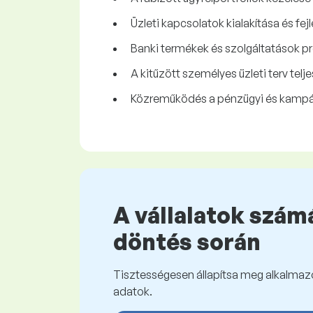
Üzleti kapcsolatok kialakítása és fej
Banki termékek és szolgáltatások pr
A kitűzött személyes üzleti terv telje
Közreműködés a pénzügyi és kampán
A vállalatok számá
döntés során
Tisztességesen állapítsa meg alkalmazot
adatok.