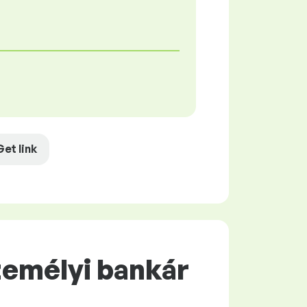
Get link
zemélyi bankár