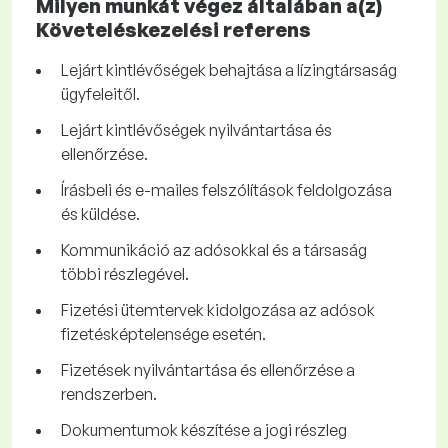
Milyen munkát végez általában a(z)
Követeléskezelési referens
Lejárt kintlévőségek behajtása a lízingtársaság
ügyfeleitől.
Lejárt kintlévőségek nyilvántartása és
ellenőrzése.
Írásbeli és e-mailes felszólítások feldolgozása
és küldése.
Kommunikáció az adósokkal és a társaság
többi részlegével.
Fizetési ütemtervek kidolgozása az adósok
fizetésképtelensége esetén.
Fizetések nyilvántartása és ellenőrzése a
rendszerben.
Dokumentumok készítése a jogi részleg