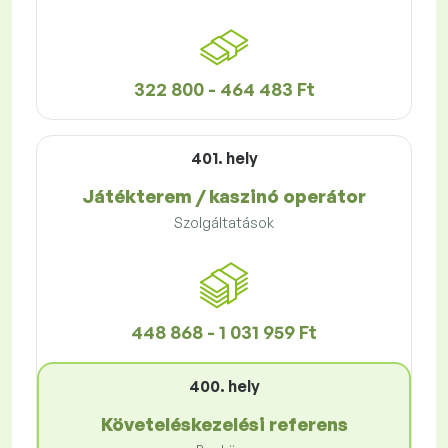
322 800 - 464 483 Ft
401. hely
Játékterem / kaszinó operátor
Szolgáltatások
448 868 - 1 031 959 Ft
400. hely
Követeléskezelési referens