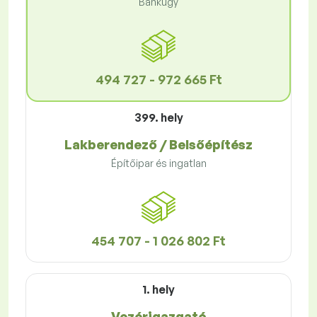
Bankügy
494 727 - 972 665 Ft
399. hely
Lakberendező / Belsőépítész
Építőipar és ingatlan
454 707 - 1 026 802 Ft
1. hely
Vezérigazgató