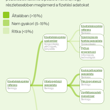
részletesebben megismerd a fizetési adatokat
Általában (>15%)
Nem gyakori (5-15%)
Követeléskezelési
referens
Ritka (<5%)
Bankügy
Követeléskezelési
Számlázási és
szakember
fizetési specialista
Közgazdaság,
Közgazdaság,
pénzügyek,
pénzügyek,
Python
könyvelés
könyvelés
programozó
Információs
technológiák
Kockázatkezelési
specialista
Bankügy
Követeléskezelési
Hitelügyintéző
Pénzügyi elemző
Bankügy
referens
specialista
Bankügy
Bankügy
Ügyfélkapcsolati
menedzser
Bankügy