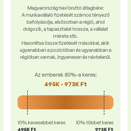
Magyarország havi bruttó átlagbére:
A munkavállaló fizetését számos tényező
befolyásolja, elsősorban a régió, ahol
dolgozik, a tapasztalat hossza, a vállalat
mérete stb.
Hasonlítsa össze fizetését másokkal, akik
ugyanabban a pozícióban és ugyanabban a
régióban vannak, ingyenesen és névtelenül.
Az emberek 80%-a keres:
495K - 973K Ft
10% kevesebbet keres
10% többet keres
495K Ft
973K Ft