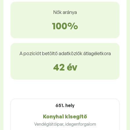
Nők aránya
100%
A pozíciót betöltő adatközlők átlagéletkora
42 év
651. hely
Konyhai kisegítő
Vendéglátóipar, idegenforgalom