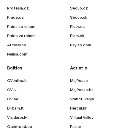
Profesia.cz
Seduo.cz
Prace.cz
Seduo.sk
Práca za rohom
Platy.cz
Práce za rohem
Platy.sk
Atmoskop
Paylab.com
Nelisa.com
Baltics
Adriatic
CVonline.lt
MojPosao
CV.lv
MojPosao.ba
CV.ee
Vrabotuvanje
Dirbam.lt
Hercul.hr
Visidarbi.lv
Virtual Valley
Otsintood.ee
Pulser