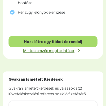
bontása
Pénzügyi előnyök elemzése
Hozz létre egy fiókot és rendelj
Mintaelemzés megtekintése
Gyakran Ismételt Kérdések
Gyakran ismételt kérdések és válaszok a(z)
Követeléskezelési referens pozíció fizetéséről.