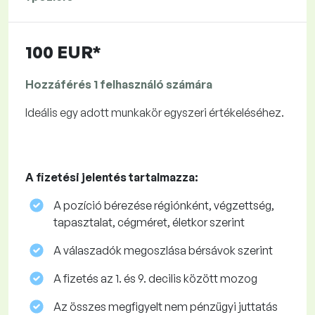
100 EUR*
Hozzáférés 1 felhasználó számára
Ideális egy adott munkakör egyszeri értékeléséhez.
A fizetési jelentés tartalmazza:
A pozíció bérezése régiónként, végzettség,
tapasztalat, cégméret, életkor szerint
A válaszadók megoszlása ​​bérsávok szerint
A fizetés az 1. és 9. decilis között mozog
Az összes megfigyelt nem pénzügyi juttatás