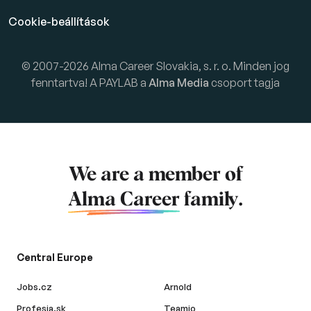
Cookie-beállítások
© 2007-2026 Alma Career Slovakia, s. r. o. Minden jog
fenntartva! A PAYLAB a
Alma Media
csoport tagja
We are a member of
Alma Career
family.
Central Europe
Jobs.cz
Arnold
Profesia.sk
Teamio