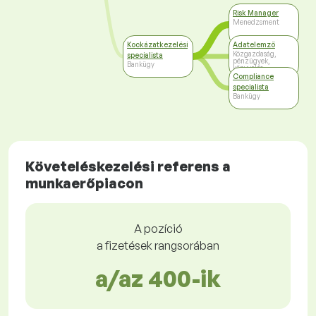
Risk Manager
Menedzsment
Kockázatkezelési
Adatelemző
Közgazdaság,
specialista
pénzügyek,
Bankügy
könyvelés
Compliance
specialista
Bankügy
Követeléskezelési referens a
munkaerőpiacon
A pozíció
a fizetések rangsorában
a/az 400-ik