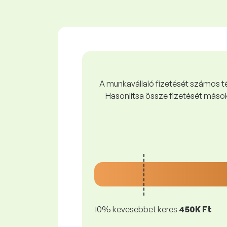
A munkavállaló fizetését számos tén
Hasonlítsa össze fizetését mások
10% kevesebbet keres
450K Ft