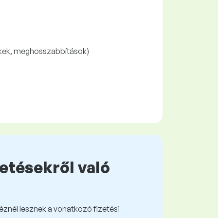
lékek, meghosszabbítások)
zetésekről való
kéznél lesznek a vonatkozó fizetési