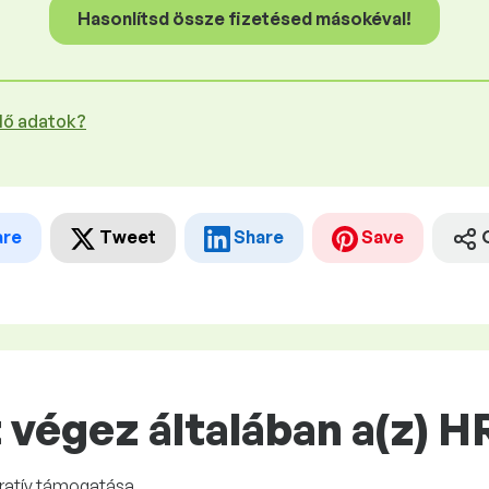
Hasonlítsd össze fizetésed másokéval!
plő adatok?
are
Tweet
Share
Save
végez általában a(z) H
ratív támogatása