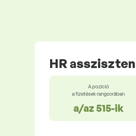
HR assziszten
A pozíció
a fizetések rangsorában
a/az 515-ik