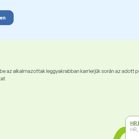
yen
 be az alkalmazottak leggyakrabban karrierjük során az adott p
kat
HR 
HR,