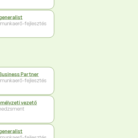
generalist
 munkaerő-fejlesztés
Business Partner
 munkaerő-fejlesztés
mélyzeti vezető
nedzsment
generalist
 munkaerő-fejlesztés