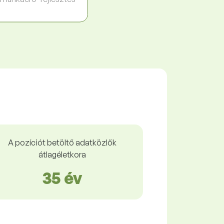
A pozíciót betöltő adatközlők
átlagéletkora
35 év