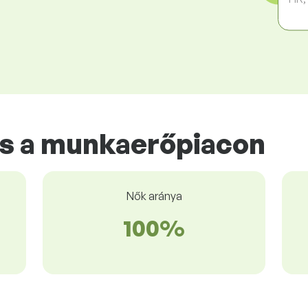
s a munkaerőpiacon
Nők aránya
100%