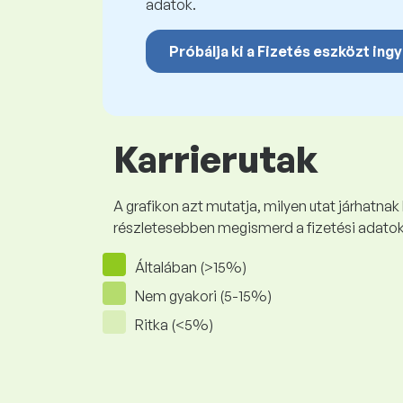
adatok.
Próbálja ki a Fizetés eszközt ing
Karrierutak
A grafikon azt mutatja, milyen utat járhatnak
részletesebben megismerd a fizetési adato
Általában (>15%)
Nem gyakori (5-15%)
Ritka (<5%)