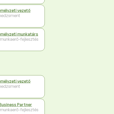
mélyzeti vezető
nedzsment
mélyzeti munkatárs
 munkaerő-fejlesztés
mélyzeti vezető
nedzsment
Business Partner
 munkaerő-fejlesztés