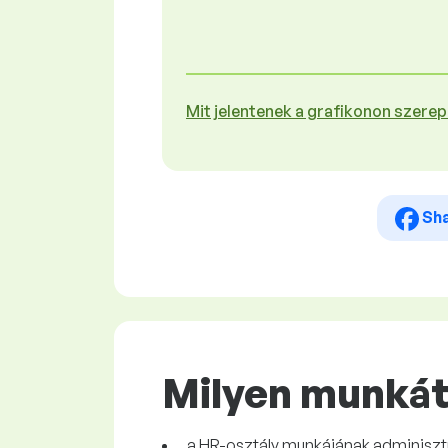
Mit jelentenek a grafikonon szere
Sh
Milyen munkát 
a HR-osztály munkájának adminiszt