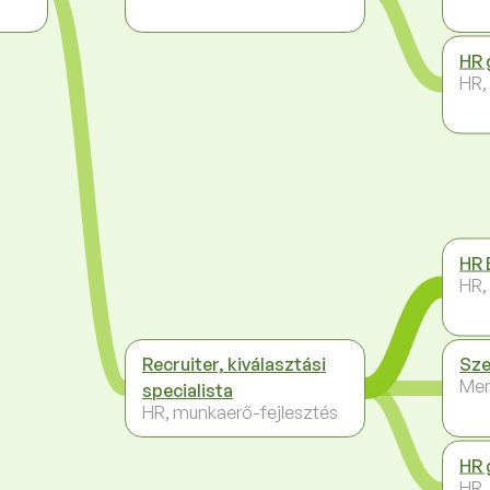
HR 
HR,
HR 
HR,
Recruiter, kiválasztási
Sze
Me
specialista
HR, munkaerő-fejlesztés
HR 
HR,