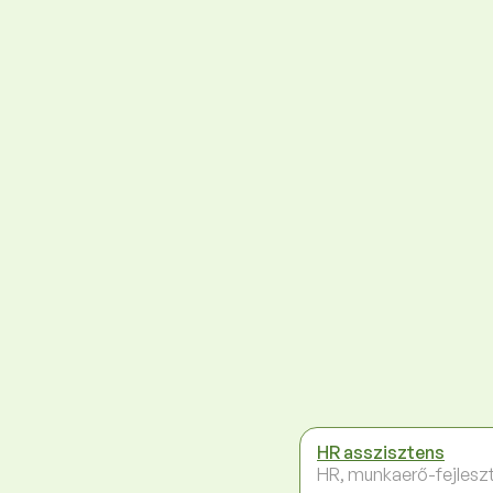
HR asszisztens
HR, munkaerő-fejlesz