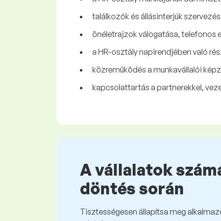
találkozók és állásinterjúk szervezé
önéletrajzok válogatása, telefonos 
a HR-osztály napirendjében való ré
közreműködés a munkavállalói képz
kapcsolattartás a partnerekkel, vez
A vállalatok számá
döntés során
Tisztességesen állapítsa meg alkalmazot