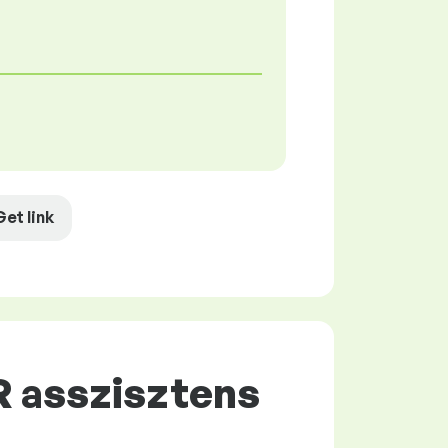
Get link
R asszisztens