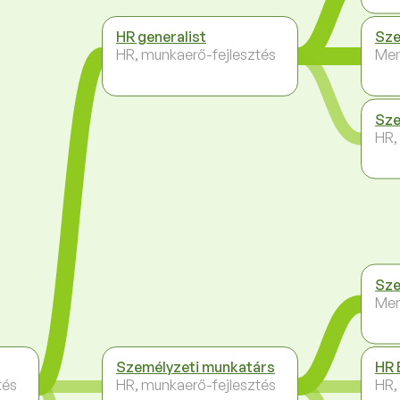
HR generalist
Sze
HR, munkaerő-fejlesztés
Me
Sze
HR,
Sze
Me
Személyzeti munkatárs
HR 
tés
HR, munkaerő-fejlesztés
HR,