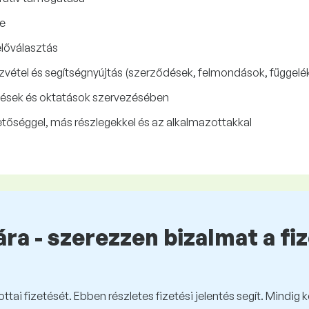
se
előválasztás
szvétel és segítségnyújtás (szerződések, felmondások, függe
ések és oktatások szervezésében
etőséggel, más részlegekkel és az alkalmazottakkal
ra - szerezzen bizalmat a fi
tai fizetését. Ebben részletes fizetési jelentés segít. Mindig 