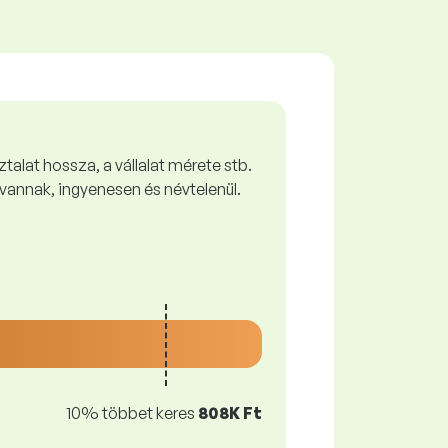
talat hossza, a vállalat mérete stb.
vannak, ingyenesen és névtelenül.
10% többet keres
808K Ft