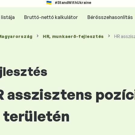
#StandWithUkraine
listája
Bruttó-nettó kalkulátor
Bérösszehasonlítás
 Magyarország
HR, munkaerő-fejlesztés
HR asszis
jlesztés
R asszisztens pozíc
területén