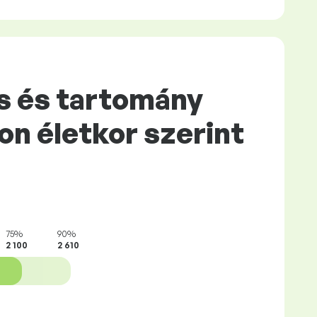
és és tartomány
n életkor szerint
75%
90%
2 100
2 610