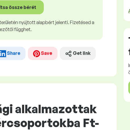
ítsa össze bérét
erületén nyújtott alapbért jelenti. Fizetésed a
ezőtől függhet.
Share
Save
Get link
gi alkalmazottak
rcsoportokba Ft-