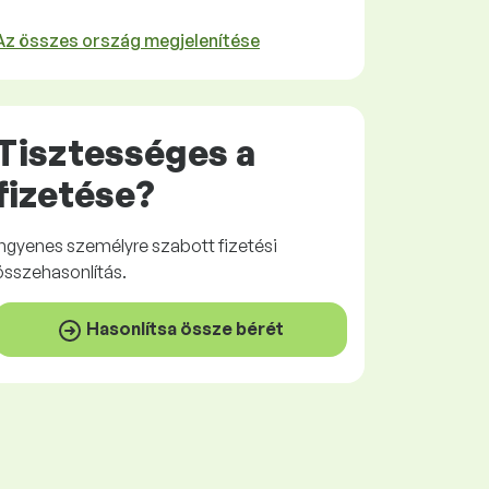
Az összes ország megjelenítése
Tisztességes
a
fizetése?
Ingyenes
személyre szabott fizetési
összehasonlítás.
Hasonlítsa össze bérét