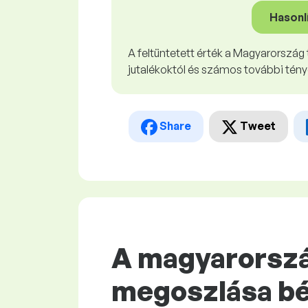
Hasonl
A feltüntetett érték a Magyarország t
jutalékoktól és számos további tény
Share
Tweet
A magyarorszá
megoszlása bé