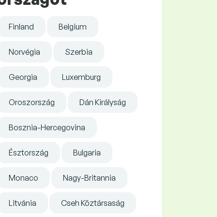
Finland
Belgium
Norvégia
Szerbia
Georgia
Luxemburg
Oroszország
Dán Királyság
Bosznia-Hercegovina
Észtország
Bulgaria
Monaco
Nagy-Britannia
Litvánia
Cseh Köztársaság