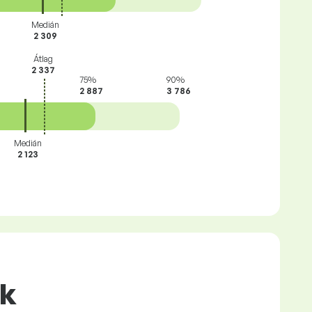
Medián
2 309
Átlag
2 337
75%
90%
2 887
3 786
Medián
2 123
ők