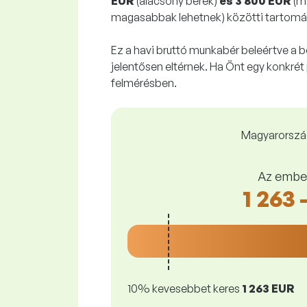
EUR
(alacsony bérek)
és 3 800 EUR
(ma
magasabbak lehetnek) közötti tartom
Ez a havi bruttó munkabér beleértve a
jelentősen eltérnek. Ha Önt egy konkrét 
felmérésben.
Magyarország
Az embe
1 263 
10% kevesebbet keres
1 263 EUR