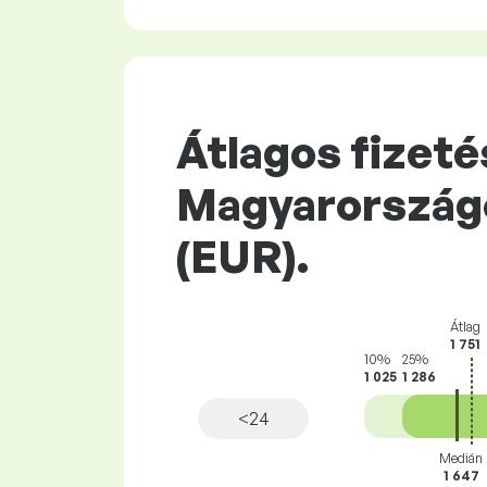
Átlagos fizet
Magyarországo
(EUR).
Átlag
1 751
10%
25%
1 025
1 286
<24
Medián
1 647