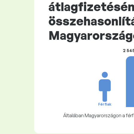
átlagfizetésé
összehasonlít
Magyarországo
2 54
Férfiak
Általában Magyarországon a férfi