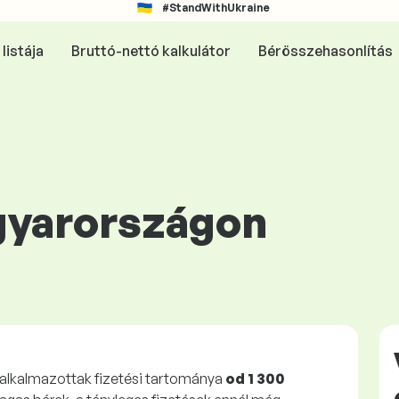
#StandWithUkraine
listája
Bruttó-nettó kalkulátor
Bérösszehasonlítás
gyarországon
alkalmazottak fizetési tartománya
od 1 300