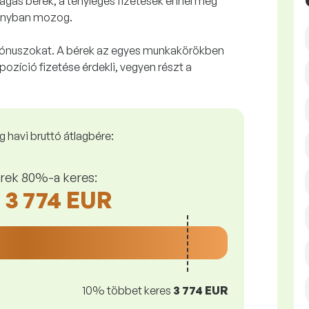
gas bérek, a tényleges fizetések ennél még
ányban mozog.
 bónuszokat. A bérek az egyes munkakörökben
pozíció fizetése érdekli, vegyen részt a
 havi bruttó átlagbére:
rek 80%-a keres:
- 3 774 EUR
10% többet keres
3 774 EUR