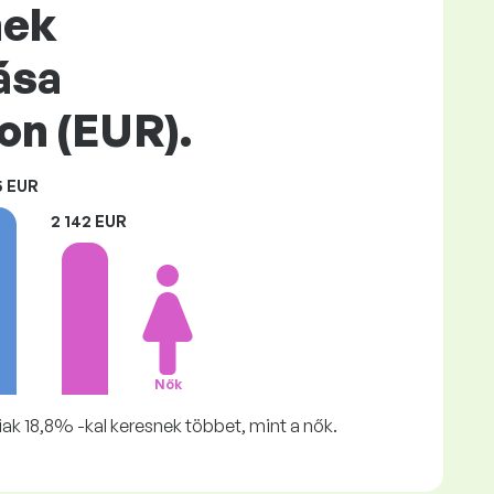
nek
ása
n (EUR).
5 EUR
2 142 EUR
Nők
ak 18,8% -kal keresnek többet, mint a nők.