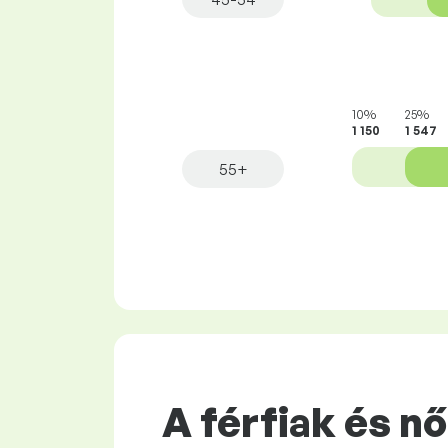
10%
25%
1 150
1 547
55+
A férfiak és n