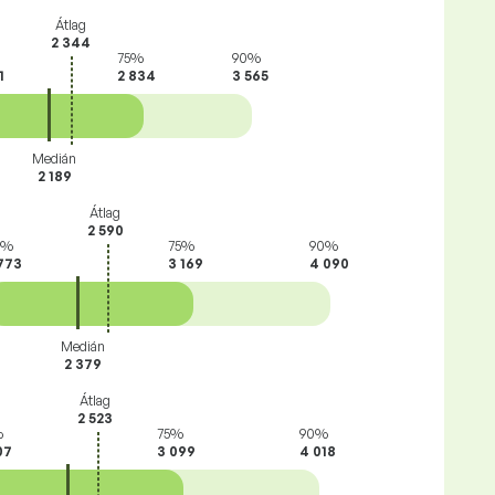
Átlag
2 344
75%
90%
1
2 834
3 565
Medián
2 189
Átlag
2 590
5%
75%
90%
 773
3 169
4 090
Medián
2 379
Átlag
2 523
%
75%
90%
07
3 099
4 018