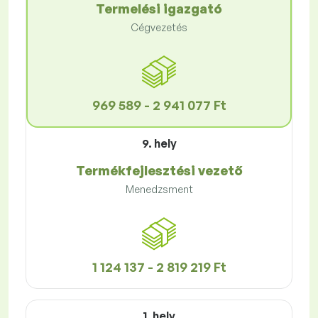
Termelési igazgató
Cégvezetés
969 589 - 2 941 077 Ft
9. hely
Termékfejlesztési vezető
Menedzsment
1 124 137 - 2 819 219 Ft
1. hely