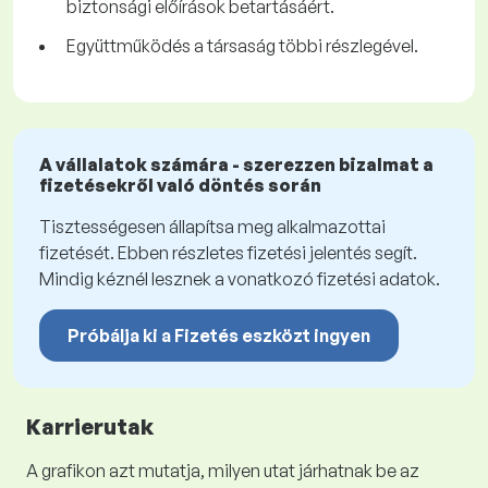
biztonsági előírások betartásáért.
Együttműködés a társaság többi részlegével.
A vállalatok számára - szerezzen bizalmat a
fizetésekről való döntés során
Tisztességesen állapítsa meg alkalmazottai
fizetését. Ebben részletes fizetési jelentés segít.
Mindig kéznél lesznek a vonatkozó fizetési adatok.
Próbálja ki a Fizetés eszközt ingyen
Karrierutak
A grafikon azt mutatja, milyen utat járhatnak be az