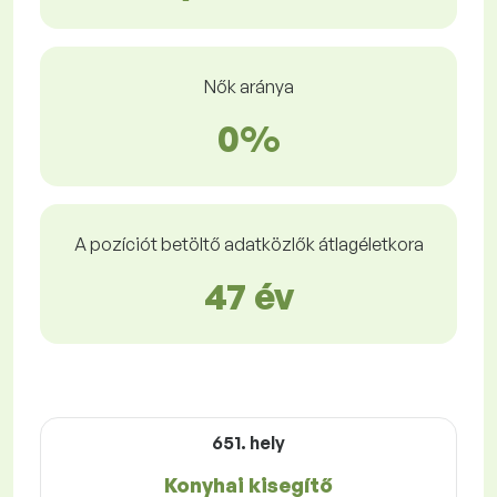
Nők aránya
0%
A pozíciót betöltő adatközlők átlagéletkora
47 év
651. hely
Konyhai kisegítő