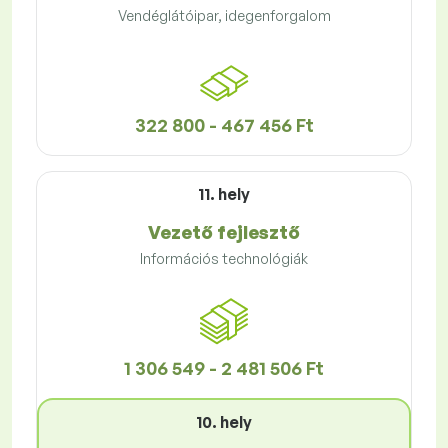
Vendéglátóipar, idegenforgalom
322 800 - 467 456 Ft
11. hely
Vezető fejlesztő
Információs technológiák
1 306 549 - 2 481 506 Ft
10. hely