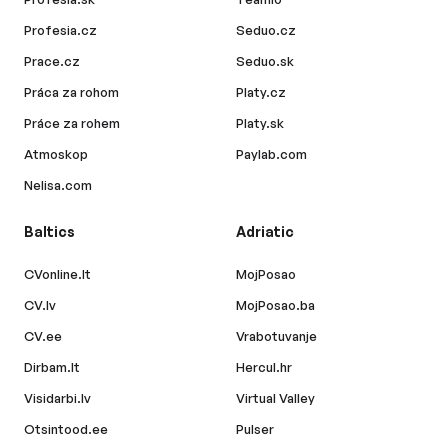
Profesia.cz
Seduo.cz
Prace.cz
Seduo.sk
Práca za rohom
Platy.cz
Práce za rohem
Platy.sk
Atmoskop
Paylab.com
Nelisa.com
Baltics
Adriatic
CVonline.lt
MojPosao
CV.lv
MojPosao.ba
CV.ee
Vrabotuvanje
Dirbam.lt
Hercul.hr
Visidarbi.lv
Virtual Valley
Otsintood.ee
Pulser