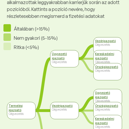
alkalmazottak leggyakrabban karrierjük során az adott
pozícióból. Kattints a pozíció nevére, hogy
részletesebben megismerd a fizetési adatokat
Általában (>15%)
Nem gyakori (5-15%)
Vezérigazgató
Cégvezetés
Ritka (<5%)
Ügyvezető
Kereskedelmi
igazgató
igazgató
Cégvezetés
Cégvezetés
Országigazgató
Cégvezetés
Ügyvezető
igazgató
Cégvezetés
Termelési
Vezérigazgató
Országigazgató
Cégvezetés
Cégvezetés
igazgató
Cégvezetés
Kereskedelmi
igazgató
Cégvezetés