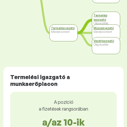
Termelési
igazgató
Cégvezetés
Termelési vezető
Műszakvezető
Menedzsment
Menedzsment
Vezérigazgató
Cégvezetés
Termelési igazgató a
munkaerőpiacon
A pozíció
a fizetések rangsorában
a/az 10-ik