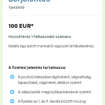
1 pozíció
100 EUR*
Hozzáférés 1 felhasználó számára
Ideális egy adott munkakör egyszeri értékeléséhez.
A fizetési jelentés tartalmazza:
A pozíció bérezése régiónként, végzettség,
tapasztalat, cégméret, életkor szerint
A válaszadók megoszlása ​​bérsávok szerint
A fizetés az 1. és 9. decilis között mozog