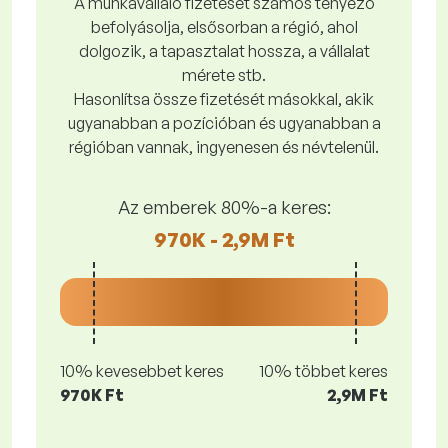
A munkavállaló fizetését számos tényező
befolyásolja, elsősorban a régió, ahol
dolgozik, a tapasztalat hossza, a vállalat
mérete stb.
Hasonlítsa össze fizetését másokkal, akik
ugyanabban a pozícióban és ugyanabban a
régióban vannak, ingyenesen és névtelenül.
Az emberek 80%-a keres:
970K - 2,9M Ft
10% kevesebbet keres
10% többet keres
970K Ft
2,9M Ft