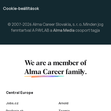
Cookie-beállítások
© 2007-2026 Alma Career Slovakia, s. r. o. Minden jog
fenntartva! A PAYLAB a
Alma Media
csoport tagja
We are a member of
Alma Career
family.
Central Europe
Jobs.cz
Arnold
Profesia.sk
Teamio