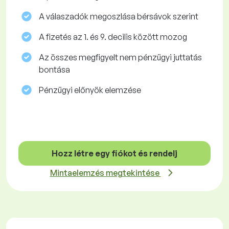
A válaszadók megoszlása ​​bérsávok szerint
A fizetés az 1. és 9. decilis között mozog
Az összes megfigyelt nem pénzügyi juttatás
bontása
Pénzügyi előnyök elemzése
Hozz létre egy fiókot és rendelj
Mintaelemzés megtekintése