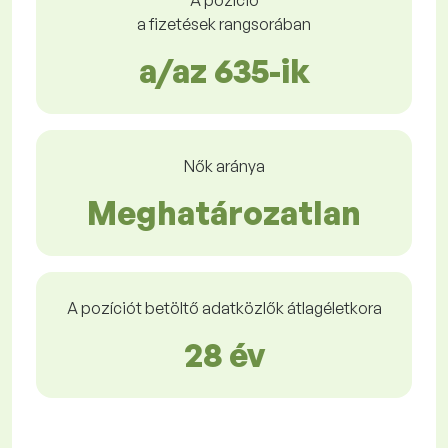
A pozíció
a fizetések rangsorában
a/az 635-ik
Nők aránya
Meghatározatlan
A pozíciót betöltő adatközlők átlagéletkora
28 év