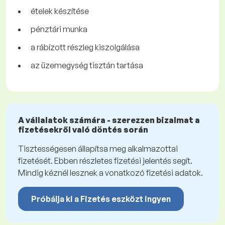
ételek készítése
pénztári munka
a rábízott részleg kiszolgálása
az üzemegység tisztán tartása
A vállalatok számára - szerezzen bizalmat a
fizetésekről való döntés során
Tisztességesen állapítsa meg alkalmazottai
fizetését. Ebben részletes fizetési jelentés segít.
Mindig kéznél lesznek a vonatkozó fizetési adatok.
Próbálja ki a Fizetés eszközt ingyen