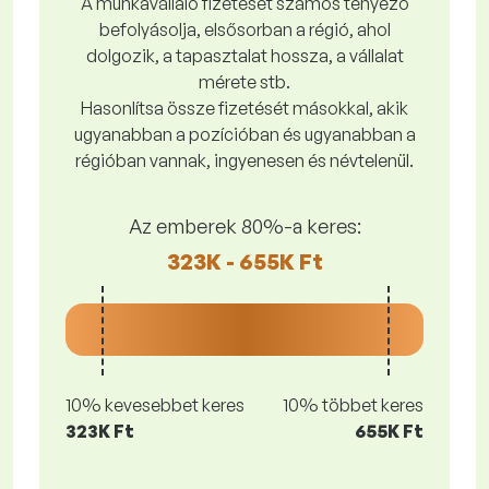
A munkavállaló fizetését számos tényező
befolyásolja, elsősorban a régió, ahol
dolgozik, a tapasztalat hossza, a vállalat
mérete stb.
Hasonlítsa össze fizetését másokkal, akik
ugyanabban a pozícióban és ugyanabban a
régióban vannak, ingyenesen és névtelenül.
Az emberek 80%-a keres:
323K - 655K Ft
10% kevesebbet keres
10% többet keres
323K Ft
655K Ft