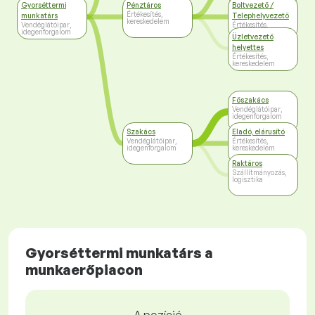
Gyorséttermi
Pénztáros
Boltvezető /
Értékesítés,
munkatárs
Telephelyvezető
kereskedelem
Vendéglátóipar,
Értékesítés,
idegenforgalom
kereskedelem
Üzletvezető
helyettes
Értékesítés,
kereskedelem
Főszakács
Vendéglátóipar,
idegenforgalom
Szakács
Eladó, elárusító
Vendéglátóipar,
Értékesítés,
idegenforgalom
kereskedelem
Raktáros
Szállítmányozás,
logisztika
Gyorséttermi munkatárs a
munkaerőpiacon