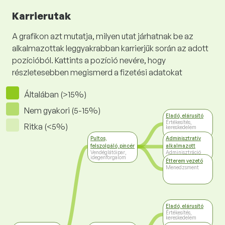
Karrierutak
A grafikon azt mutatja, milyen utat járhatnak be az
alkalmazottak leggyakrabban karrierjük során az adott
pozícióból. Kattints a pozíció nevére, hogy
részletesebben megismerd a fizetési adatokat
Általában (>15%)
Nem gyakori (5-15%)
Eladó, elárusító
Értékesítés,
Ritka (<5%)
kereskedelem
Pultos,
Adminisztratív
felszolgáló, pincér
alkalmazott
Vendéglátóipar,
Adminisztráció
idegenforgalom
Étterem vezető
Menedzsment
Eladó, elárusító
Értékesítés,
kereskedelem