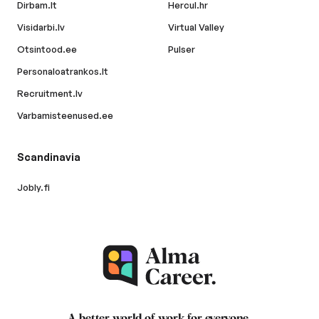
Dirbam.lt
Hercul.hr
Visidarbi.lv
Virtual Valley
Otsintood.ee
Pulser
Personaloatrankos.lt
Recruitment.lv
Varbamisteenused.ee
Scandinavia
Jobly.fi
A better world of work for
everyone
.