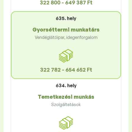
322 800 - 649 387 Ft
635. hely
Gyorséttermi munkatárs
Vendéglátóipar, idegenforgalom
322 782 - 654 652 Ft
634. hely
Temetkezési munkás
Szolgáltatások