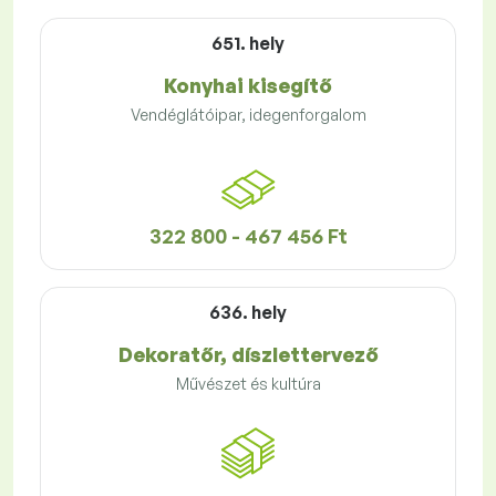
651. hely
Konyhai kisegítő
Vendéglátóipar, idegenforgalom
322 800 - 467 456 Ft
636. hely
Dekoratőr, díszlettervező
Művészet és kultúra