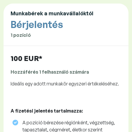
Munkabérek a munkavállalóktól
Bérjelentés
1 pozíció
100 EUR*
Hozzáférés 1 felhasználó számára
Ideális egy adott munkakör egyszeri értékeléséhez.
A fizetési jelentés tartalmazza:
A pozíció bérezése régiónként, végzettség,
tapasztalat, cégméret, életkor szerint