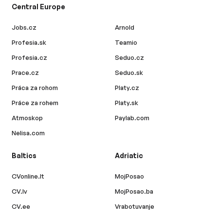
Central Europe
Jobs.cz
Arnold
Profesia.sk
Teamio
Profesia.cz
Seduo.cz
Prace.cz
Seduo.sk
Práca za rohom
Platy.cz
Práce za rohem
Platy.sk
Atmoskop
Paylab.com
Nelisa.com
Baltics
Adriatic
CVonline.lt
MojPosao
CV.lv
MojPosao.ba
CV.ee
Vrabotuvanje