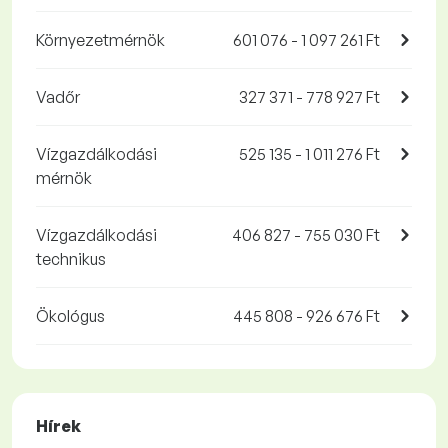
Környezetmérnök
601 076 - 1 097 261 Ft
Vadőr
327 371 - 778 927 Ft
Vízgazdálkodási
525 135 - 1 011 276 Ft
mérnök
Vízgazdálkodási
406 827 - 755 030 Ft
technikus
Ökológus
445 808 - 926 676 Ft
Hírek