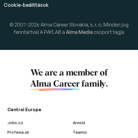
Cookie-beállítások
© 2007-2026 Alma Career Slovakia, s. r. o. Minden jog
fenntartva! A PAYLAB a
Alma Media
csoport tagja
We are a member of
Alma Career
family.
Central Europe
Jobs.cz
Arnold
Profesia.sk
Teamio