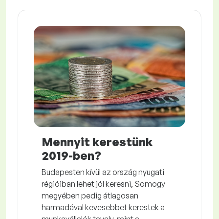
Mennyit kerestünk
2019-ben?
Budapesten kívül az ország nyugati
régióiban lehet jól keresni, Somogy
megyében pedig átlagosan
harmadával kevesebbet kerestek a
munkavállalók tavaly, mint a