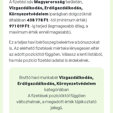
A fizetési sáv
Magyarország
területén,
Vízgazdálkodás, Erdőgazdálkodás,
Környezetvédelem
iparágban dolgozóknál
általában
438 778 Ft
-tól (minimum érték)
971 019 Ft
-ig terjed (legmagasabb átlag, a
maximum érték ennél magasabb).
Ez a teljes havi bérösszeg beleértve a bónuszokat
is. Az elérhető fizetések mérteke lényegesen eltér
az adott pozíciótól függően. Válassz a lenti listából,
ha más pozíció fizetési adatai is érdekelnek.
Bruttó havi munkabér
Vízgazdálkodás,
Erdőgazdálkodás, Környezetvédelem
kategóriában
A fizetések pozícióktól függően
változhatnak, a megadott érték tájékoztató
jellegű.