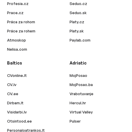
Profesia.cz
Seduo.cz
Prace.cz
Seduo.sk
Práca za rohom
Platy.cz
Práce za rohem
Platy.sk
Atmoskop
Paylab.com
Nelisa.com
Baltics
Adriatic
CVonline.lt
MojPosao
CV.lv
MojPosao.ba
CV.ee
Vrabotuvanje
Dirbam.lt
Hercul.hr
Visidarbi.lv
Virtual Valley
Otsintood.ee
Pulser
Personaloatrankos.lt