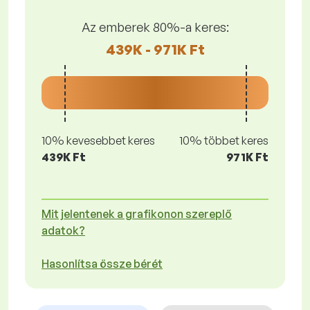
Az emberek 80%-a keres:
439K - 971K Ft
10% kevesebbet keres
10% többet keres
439K Ft
971K Ft
Mit jelentenek a grafikonon szereplő
adatok?
Hasonlítsa össze bérét