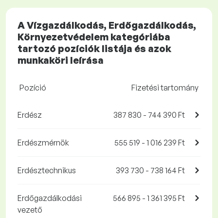
A Vízgazdálkodás, Erdőgazdálkodás,
Környezetvédelem kategóriába
tartozó pozíciók listája és azok
munkaköri leírása
Pozíció
Fizetési tartomány
Erdész
387 830 - 744 390 Ft
Erdészmérnök
555 519 - 1 016 239 Ft
Erdésztechnikus
393 730 - 738 164 Ft
Erdőgazdálkodási
566 895 - 1 361 395 Ft
vezető