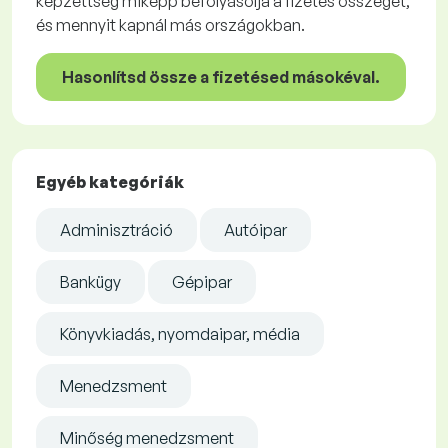
képzettség miképp befolyásolja a fizetés összegét,
és mennyit kapnál más országokban.
Hasonlítsd össze a fizetésed másokéval.
Egyéb kategóriák
Adminisztráció
Autóipar
Bankügy
Gépipar
Könyvkiadás, nyomdaipar, média
Menedzsment
Minőség menedzsment