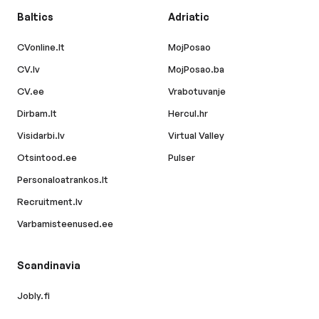
Baltics
Adriatic
CVonline.lt
MojPosao
CV.lv
MojPosao.ba
CV.ee
Vrabotuvanje
Dirbam.lt
Hercul.hr
Visidarbi.lv
Virtual Valley
Otsintood.ee
Pulser
Personaloatrankos.lt
Recruitment.lv
Varbamisteenused.ee
Scandinavia
Jobly.fi