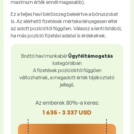
maximum érték ennél magasabb).
Ez a teljes havi bérösszeg beleértve a bónuszokat
is. Az elérhető fizetések mérteke lényegesen eltér
az adott pozíciótól függően. Válassz a lenti listából,
ha más pozíció fizetési adatai is érdekelnek.
Bruttó havi munkabér
Ügyféltámogatás
kategóriában
A fizetések pozícióktól függően
változhatnak, a megadott érték tájékoztató
jellegű.
Az emberek 80%-a keres:
1 635 - 3 337 USD