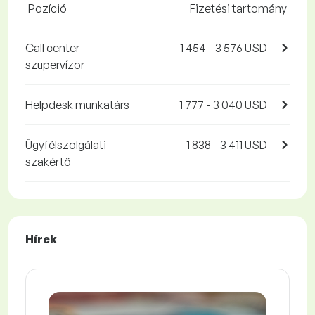
Pozíció
Fizetési tartomány
Call center
1 454 - 3 576 USD
szupervízor
Helpdesk munkatárs
1 777 - 3 040 USD
Ügyfélszolgálati
1 838 - 3 411 USD
szakértő
Hírek