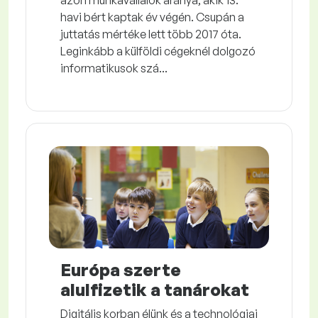
azon munkavállalók aránya, akik 13.
havi bért kaptak év végén. Csupán a
juttatás mértéke lett több 2017 óta.
Leginkább a külföldi cégeknél dolgozó
informatikusok szá...
Európa szerte
alulfizetik a tanárokat
Digitális korban élünk és a technológiai