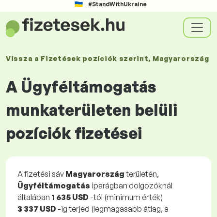
#StandWithUkraine
Vissza a
Fizetések
pozíciók szerint
, Magyarország
A Ügyféltámogatás
munkaterületen belüli
pozíciók fizetései
A fizetési sáv
Magyarország
területén,
Ügyféltámogatás
iparágban dolgozóknál
általában
1 635 USD
-tól (minimum érték)
3 337 USD
-ig terjed (legmagasabb átlag, a