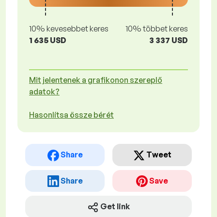
10% kevesebbet keres
10% többet keres
1 635 USD
3 337 USD
Mit jelentenek a grafikonon szereplő
adatok?
Hasonlítsa össze bérét
Share
Tweet
Share
Save
Get link