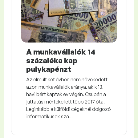
A munkavállalók 14
százaléka kap
pulykapénzt
Az elmúlt két évben nem növekedett
azon munkavállalók aránya, akik 13.
havi bért kaptak év végén. Csupán a
juttatás mértéke lett több 2017 óta.
Leginkább a külföldi cégeknél dolgozó
informatikusok szá...