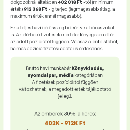
dolgozóknál általában
402 018 Ft
-tól (minimum
érték)
912 368 Ft
-ig terjed (legmagasabb átlag, a
maximum érték ennél magasabb).
Ez a teljes havi bérösszeg beleértve a bónuszokat
is. Az elérhető fizetések mérteke lényegesen eltér
az adott pozíciótól függően. Válassz a lenti listából,
ha más pozíció fizetési adatai is érdekelnek.
Bruttó havi munkabér
Könyvkiadás,
nyomdaipar, média
kategóriában
A fizetések pozícióktól függően
változhatnak, a megadott érték tájékoztató
jellegű.
Az emberek 80%-a keres:
402K - 912K Ft