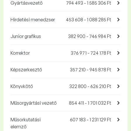
Gyártásvezető
794 493 - 1 585 306 Ft
Hirdetési menedzser
453 608 - 1 088 285 Ft
Junior grafikus
382 900 - 746 984 Ft
Korrektor
376 971 - 724 178 Ft
Képszerkesztő
357 210 - 945 878 Ft
Könyvkötő
322 800 - 626 210 Ft
Műsorgyártási vezető
854 411 - 1 701 032 Ft
Műsorkutatási
607 183 - 1 231 129 Ft
elemző