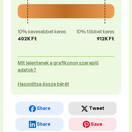
10% kevesebbet keres
10% többet keres
402K Ft
912K Ft
Mit jelentenek a grafikonon szereplő
adatok?
Hasonlítsa össze bérét
Share
Tweet
Share
Save