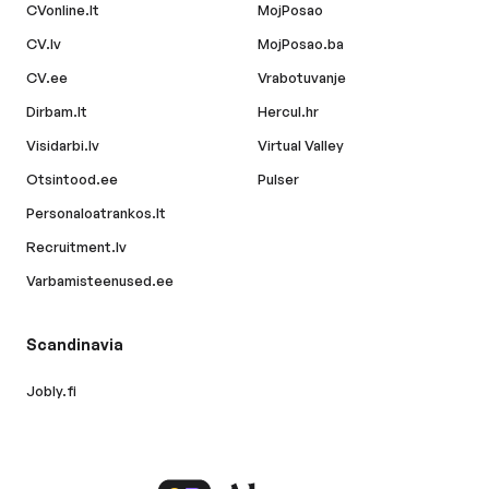
CVonline.lt
MojPosao
CV.lv
MojPosao.ba
CV.ee
Vrabotuvanje
Dirbam.lt
Hercul.hr
Visidarbi.lv
Virtual Valley
Otsintood.ee
Pulser
Personaloatrankos.lt
Recruitment.lv
Varbamisteenused.ee
Scandinavia
Jobly.fi