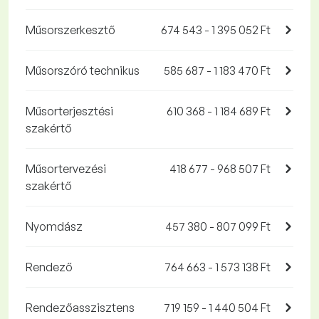
Műsorszerkesztő
674 543 - 1 395 052 Ft
Műsorszóró technikus
585 687 - 1 183 470 Ft
Műsorterjesztési
610 368 - 1 184 689 Ft
szakértő
Műsortervezési
418 677 - 968 507 Ft
szakértő
Nyomdász
457 380 - 807 099 Ft
Rendező
764 663 - 1 573 138 Ft
Rendezőasszisztens
719 159 - 1 440 504 Ft