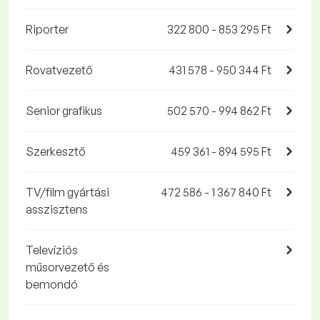
Riporter
322 800 - 853 295 Ft
Rovatvezető
431 578 - 950 344 Ft
Senior grafikus
502 570 - 994 862 Ft
Szerkesztő
459 361 - 894 595 Ft
TV/film gyártási
472 586 - 1 367 840 Ft
asszisztens
Televíziós
műsorvezető és
bemondó