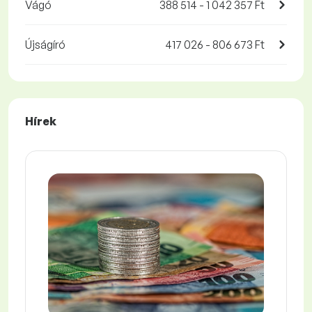
Vágó
388 514 - 1 042 357 Ft
Újságíró
417 026 - 806 673 Ft
Hírek