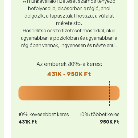
A munkavállaló fizetését számos tényező
befolyásolja, elsősorban a régió, ahol
dolgozik, a tapasztalat hossza, a vállalat
mérete stb.
Hasonlítsa össze fizetését másokkal, akik
ugyanabban a pozícióban és ugyanabban a
régióban vannak, ingyenesen és névtelenül.
Az emberek 80%-a keres:
431K - 950K Ft
10% kevesebbet keres
10% többet keres
431K Ft
950K Ft