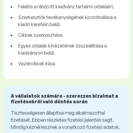
Felelős a rábízott kiadvány tartalmi oldaláért.
Szerkesztők tevékenységének koordinálása a
kiadó keretein belül.
Cikkek szerkesztése.
Egyes oldalak kinézetének összeállítása a
kiadványon belül.
Vezércikkek írása
A vállalatok számára - szerezzen bizalmat a
fizetésekről való döntés során
Tisztességesen állapítsa meg alkalmazottai
fizetését. Ebben részletes fizetési jelentés segít.
Mindig kéznél lesznek a vonatkozó fizetési adatok.