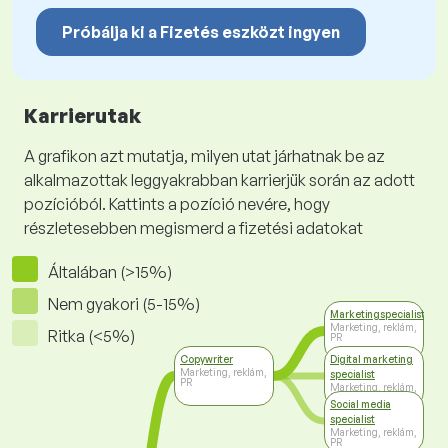
Próbálja ki a Fizetés eszközt ingyen
Karrierutak
A grafikon azt mutatja, milyen utat járhatnak be az
alkalmazottak leggyakrabban karrierjük során az adott
pozícióból. Kattints a pozíció nevére, hogy
részletesebben megismerd a fizetési adatokat
Általában (>15%)
Nem gyakori (5-15%)
Marketingspecialista
Marketing, reklám,
Ritka (<5%)
PR
Copywriter
Digital marketing
Marketing, reklám,
specialist
PR
Marketing, reklám,
PR
Social media
specialist
Marketing, reklám,
PR