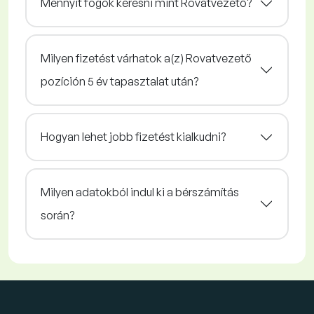
Mennyit fogok keresni mint Rovatvezető?
Milyen fizetést várhatok a(z) Rovatvezető
pozíción 5 év tapasztalat után?
Hogyan lehet jobb fizetést kialkudni?
Milyen adatokból indul ki a bérszámítás
során?