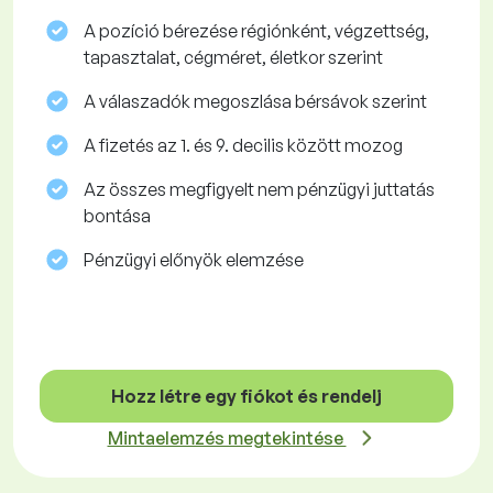
A pozíció bérezése régiónként, végzettség,
tapasztalat, cégméret, életkor szerint
A válaszadók megoszlása ​​bérsávok szerint
A fizetés az 1. és 9. decilis között mozog
Az összes megfigyelt nem pénzügyi juttatás
bontása
Pénzügyi előnyök elemzése
Hozz létre egy fiókot és rendelj
Mintaelemzés megtekintése