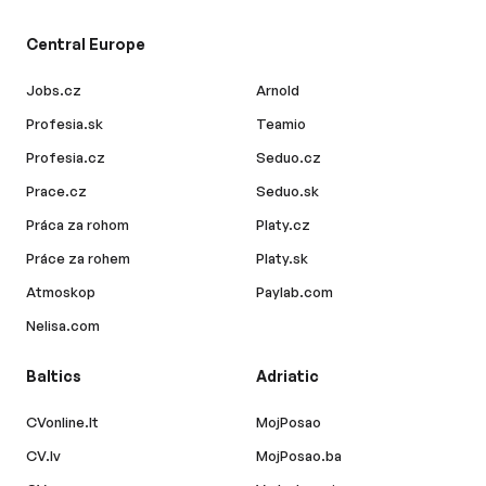
Central Europe
Jobs.cz
Arnold
Profesia.sk
Teamio
Profesia.cz
Seduo.cz
Prace.cz
Seduo.sk
Práca za rohom
Platy.cz
Práce za rohem
Platy.sk
Atmoskop
Paylab.com
Nelisa.com
Baltics
Adriatic
CVonline.lt
MojPosao
CV.lv
MojPosao.ba