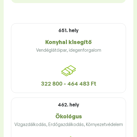
651. hely
Konyhai kisegítő
Vendéglátóipar, idegenforgalom
322 800 - 464 483 Ft
462. hely
Ökológus
Vízgazdálkodás, Erdőgazdálkodás, Környezetvédelem