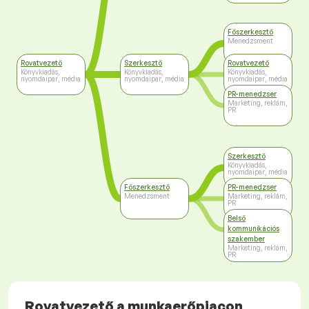
Főszerkesztő
Menedzsment
Rovatvezető
Szerkesztő
Rovatvezető
Könyvkiadás,
Könyvkiadás,
Könyvkiadás,
nyomdaipar, média
nyomdaipar, média
nyomdaipar, média
PR-menedzser
Marketing, reklám,
PR
Szerkesztő
Könyvkiadás,
nyomdaipar, média
Főszerkesztő
PR-menedzser
Menedzsment
Marketing, reklám,
PR
Belső
kommunikációs
szakember
Marketing, reklám,
PR
Rovatvezető a munkaerőpiacon