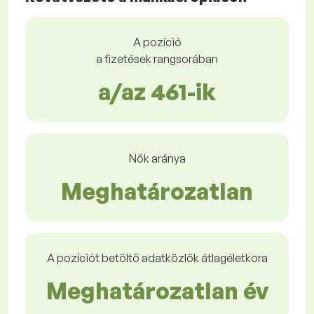
A pozíció
a fizetések rangsorában
a/az 461-ik
Nők aránya
Meghatározatlan
A pozíciót betöltő adatközlők átlagéletkora
Meghatározatlan év