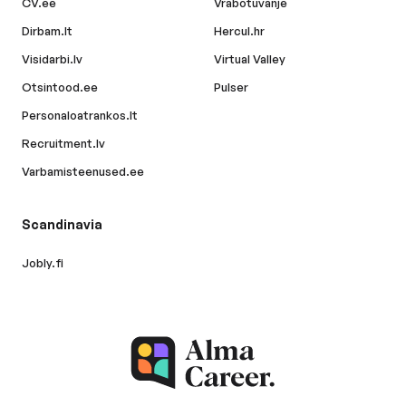
CV.ee
Vrabotuvanje
Dirbam.lt
Hercul.hr
Visidarbi.lv
Virtual Valley
Otsintood.ee
Pulser
Personaloatrankos.lt
Recruitment.lv
Varbamisteenused.ee
Scandinavia
Jobly.fi