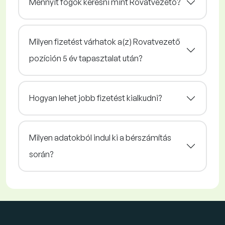
Mennyit fogok keresni mint Rovatvezető?
Milyen fizetést várhatok a(z) Rovatvezető
pozíción 5 év tapasztalat után?
Hogyan lehet jobb fizetést kialkudni?
Milyen adatokból indul ki a bérszámítás
során?