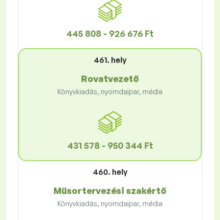
445 808 - 926 676 Ft
461. hely
Rovatvezető
Könyvkiadás, nyomdaipar, média
431 578 - 950 344 Ft
460. hely
Műsortervezési szakértő
Könyvkiadás, nyomdaipar, média