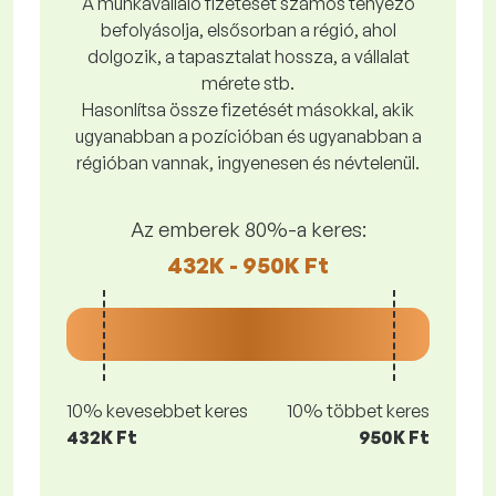
A munkavállaló fizetését számos tényező
befolyásolja, elsősorban a régió, ahol
dolgozik, a tapasztalat hossza, a vállalat
mérete stb.
Hasonlítsa össze fizetését másokkal, akik
ugyanabban a pozícióban és ugyanabban a
régióban vannak, ingyenesen és névtelenül.
Az emberek 80%-a keres:
432K - 950K Ft
10% kevesebbet keres
10% többet keres
432K Ft
950K Ft