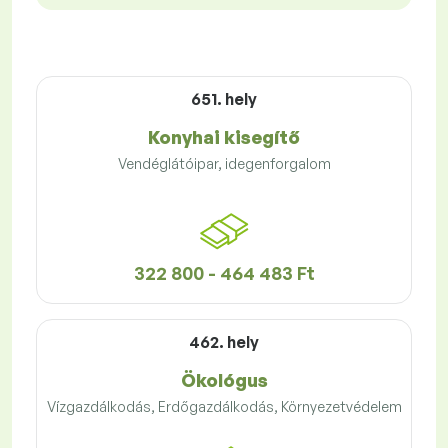
651. hely
Konyhai kisegítő
Vendéglátóipar, idegenforgalom
322 800 - 464 483 Ft
462. hely
Ökológus
Vízgazdálkodás, Erdőgazdálkodás, Környezetvédelem