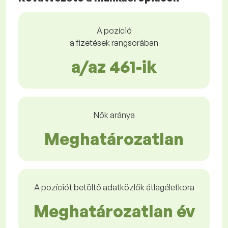
A pozíció
a fizetések rangsorában
a/az 461-ik
Nők aránya
Meghatározatlan
A pozíciót betöltő adatközlők átlagéletkora
Meghatározatlan év