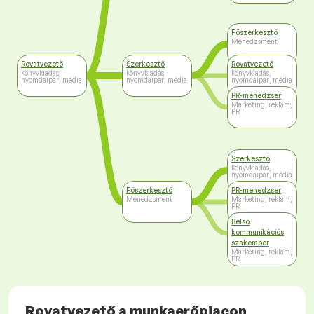
Főszerkesztő
Menedzsment
Rovatvezető
Szerkesztő
Rovatvezető
Könyvkiadás,
Könyvkiadás,
Könyvkiadás,
nyomdaipar, média
nyomdaipar, média
nyomdaipar, média
PR-menedzser
Marketing, reklám,
PR
Szerkesztő
Könyvkiadás,
nyomdaipar, média
Főszerkesztő
PR-menedzser
Menedzsment
Marketing, reklám,
PR
Belső
kommunikációs
szakember
Marketing, reklám,
PR
Rovatvezető a munkaerőpiacon