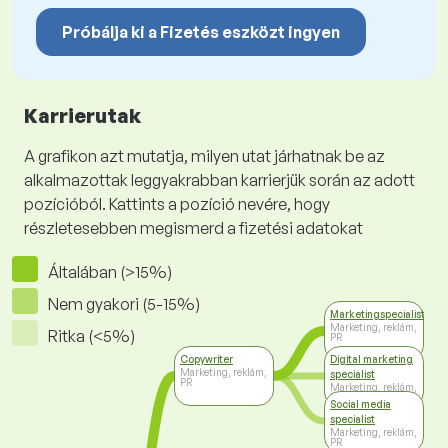
Próbálja ki a Fizetés eszközt ingyen
Karrierutak
A grafikon azt mutatja, milyen utat járhatnak be az
alkalmazottak leggyakrabban karrierjük során az adott
pozícióból. Kattints a pozíció nevére, hogy
részletesebben megismerd a fizetési adatokat
Általában (>15%)
Nem gyakori (5-15%)
Marketingspecialista
Marketing, reklám,
Ritka (<5%)
PR
Copywriter
Digital marketing
Marketing, reklám,
specialist
PR
Marketing, reklám,
PR
Social media
specialist
Marketing, reklám,
PR