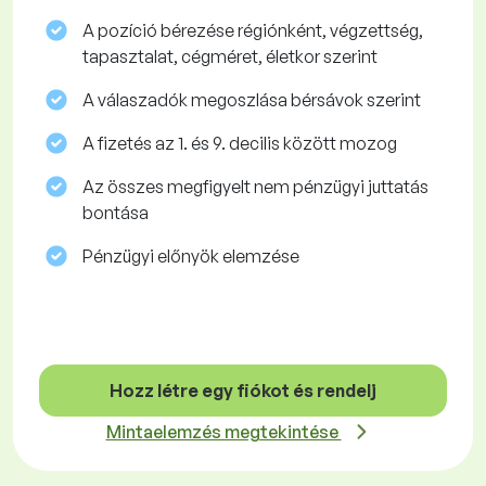
A pozíció bérezése régiónként, végzettség,
tapasztalat, cégméret, életkor szerint
A válaszadók megoszlása ​​bérsávok szerint
A fizetés az 1. és 9. decilis között mozog
Az összes megfigyelt nem pénzügyi juttatás
bontása
Pénzügyi előnyök elemzése
Hozz létre egy fiókot és rendelj
Mintaelemzés megtekintése