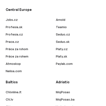
Central Europe
Jobs.cz
Arnold
Profesia.sk
Teamio
Profesia.cz
Seduo.cz
Prace.cz
Seduo.sk
Práca za rohom
Platy.cz
Práce za rohem
Platy.sk
Atmoskop
Paylab.com
Nelisa.com
Baltics
Adriatic
CVonline.lt
MojPosao
CV.lv
MojPosao.ba