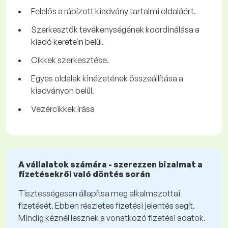
Felelős a rábízott kiadvány tartalmi oldaláért.
Szerkesztők tevékenységének koordinálása a
kiadó keretein belül.
Cikkek szerkesztése.
Egyes oldalak kinézetének összeállítása a
kiadványon belül.
Vezércikkek írása
A vállalatok számára - szerezzen bizalmat a
fizetésekről való döntés során
Tisztességesen állapítsa meg alkalmazottai
fizetését. Ebben részletes fizetési jelentés segít.
Mindig kéznél lesznek a vonatkozó fizetési adatok.